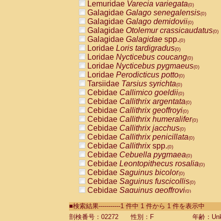
Lemuridae
Varecia variegata
(0)
Galagidae
Galago senegalensis
(0)
Galagidae
Galago demidovii
(0)
Galagidae
Otolemur crassicaudatus
(0)
Galagidae
Galagidae
spp.
(0)
Loridae
Loris tardigradus
(0)
Loridae
Nycticebus coucang
(0)
Loridae
Nycticebus pygmaeus
(0)
Loridae
Perodicticus potto
(0)
Tarsiidae
Tarsius syrichta
(0)
Cebidae
Callimico goeldii
(0)
Cebidae
Callithrix argentata
(0)
Cebidae
Callithrix geoffroyi
(0)
Cebidae
Callithrix humeralifer
(0)
Cebidae
Callithrix jacchus
(0)
Cebidae
Callithrix penicillata
(0)
Cebidae
Callithrix
spp.
(0)
Cebidae
Cebuella pygmaea
(0)
Cebidae
Leontopithecus rosalia
(0)
Cebidae
Saguinus bicolor
(0)
Cebidae
Saguinus fuscicollis
(0)
Cebidae
Saguinus geoffroyi
(0)
Cebidae
Saguinus imperator
(0)
■検索結果-----------1 件中 1 件から 1 件を表示中
Cebidae
Saguinus labiatus
(0)
Cebidae
Saguinus leucopus
剖検番号：02272
性別：F
年齢：Unk
(0)