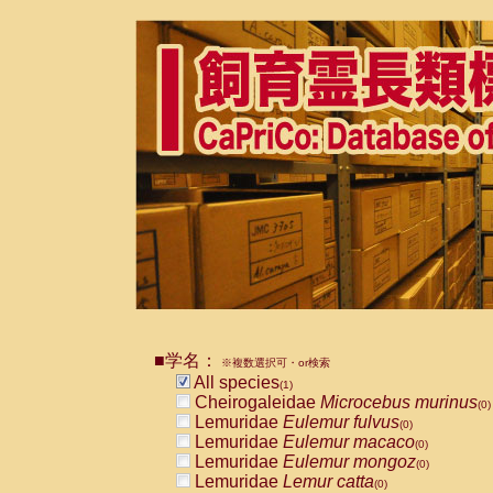
■学名：
※複数選択可・or検索
All species
(1)
Cheirogaleidae
Microcebus murinus
(0)
Lemuridae
Eulemur fulvus
(0)
Lemuridae
Eulemur macaco
(0)
Lemuridae
Eulemur mongoz
(0)
Lemuridae
Lemur catta
(0)