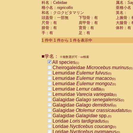
科名：Cebidae
Cebidae
Saguinus midas
属名：
Sa
(0)
種小名：
nigricollis
亜種小名
Cebidae
Saguinus mystax
(0)
和名：クロクビタマリン
英名：
Cebidae
Saguinus nigricollis
(1)
頭蓋骨：一部無
下顎骨：有
上腕骨：
Cebidae
Saguinus oedipus
(0)
尺骨：有
肩甲骨：有
大腿骨：
Cebidae
Saguinus weddelli
(0)
腓骨：有
寛骨：有
体幹：有
Cebidae
Saguinus
spp.
(0)
手：有
足：有
Cebidae
Aotus trivirgatus
(0)
Cebidae
Cebus albifrons
1 件中 1 件から 1 件を表示中
(0)
Cebidae
Cebus apella
(0)
Cebidae
Cebus capucinus
(0)
■学名：
Cebidae
Cebus nigrivittatus
※複数選択可・or検索
(0)
Cebidae
Cebus
spp.
All species
(0)
(1)
Cebidae
Saimiri boliviensis
Cheirogaleidae
Microcebus murinus
(0)
(0)
Cebidae
Saimiri sciureus
Lemuridae
Eulemur fulvus
(0)
(0)
Atelidae
Alouatta caraya
Lemuridae
Eulemur macaco
(0)
(0)
Atelidae
Alouatta fusca
Lemuridae
Eulemur mongoz
(0)
(0)
Atelidae
Alouatta seniculus
Lemuridae
Lemur catta
(0)
(0)
Atelidae
Alouatta
spp.
Lemuridae
Varecia variegata
(0)
(0)
Atelidae
Ateles belzebuth
Galagidae
Galago senegalensis
(0)
(0)
Atelidae
Ateles geoffroyi
Galagidae
Galago demidovii
(0)
(0)
Atelidae
Ateles paniscus
Galagidae
Otolemur crassicaudatus
(0)
(0)
Atelidae
Ateles
spp.
Galagidae
Galagidae
spp.
(0)
(0)
Atelidae
Lagothrix lagothricha
Loridae
Loris tardigradus
(0)
(0)
Atelidae
Lagothrix lagothricha cana
Loridae
Nycticebus coucang
(0)
(0)
Pitheciidae
Cacajao calvus rubicundu
Loridae
Nycticebus pygmaeus
(0)