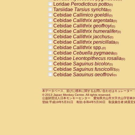
Pitheciidae
Callicebus cupreus
Loridae
Perodicticus potto
(0)
(0)
Pitheciidae
Callicebus donacophilus
Tarsiidae
Tarsius syrichta
(0
(0)
Pitheciidae
Callicebus moloch
Cebidae
Callimico goeldii
(0)
(0)
Pitheciidae
Callicebus torquatus
Cebidae
Callithrix argentata
(0)
(0)
Pitheciidae
Callicebus
spp.
Cebidae
Callithrix geoffroyi
(0)
(0)
Pitheciidae
Chiropotes satanas
Cebidae
Callithrix humeralifer
(0)
(0)
Pitheciidae
Pithecia monachus
Cebidae
Callithrix jacchus
(0)
(0)
Pitheciidae
Pithecia pithecia
Cebidae
Callithrix penicillata
(0)
(0)
Cercopithecidae
Cercocebus agilis
Cebidae
Callithrix
spp.
(0)
(0)
Cercopithecidae
Cercocebus galeritus
Cebidae
Cebuella pygmaea
(0)
Cercopithecidae
Cercocebus torquatu
Cebidae
Leontopithecus rosalia
(0)
Cercopithecidae
Cercocebus torquatus
Cebidae
Saguinus bicolor
(0)
Cercopithecidae
Cercocebus torquatu
Cebidae
Saguinus fuscicollis
(0)
Cercopithecidae
Cercocebus
hybrid
Cebidae
Saguinus geoffroyi
(0)
(0)
Cercopithecidae
Cercocebus
spp.
Cebidae
Saguinus imperator
(0)
(0)
Cercopithecidae
Lophocebus albigen
Cebidae
Saguinus labiatus
(0)
Cercopithecidae
Papio anubis
Cebidae
Saguinus leucopus
本データベース、並びに標本に関するお問い合わせはキュレーター・新宅勇太までお願い
(0)
(0)
© 2013 Japan Monkey Centre. All rights reserved.
Cercopithecidae
Papio cynocephalus
Cebidae
Saguinus midas
(
(0)
公益財団法人日本モンキーセンター 愛知県犬山市大字犬山字官林26番
Cercopithecidae
Papio hamadryas
Cebidae
Saguinus mystax
(0)
登録:平成19年5月31日 有効:令和4年5月30日 取扱責任者:綿貫宏
(0)
Cercopithecidae
Papio papio
Cebidae
Saguinus nigricollis
(0)
(1)
Cercopithecidae
Papio
spp.
Cebidae
Saguinus oedipus
(0)
(0)
Cercopithecidae
Mandrillus leucopha
Cebidae
Saguinus weddelli
(0)
Cercopithecidae
Mandrillus sphinx
Cebidae
Saguinus
spp.
(0)
(0)
Cercopithecidae
Theropithecus gelad
Cebidae
Aotus trivirgatus
(0)
Cercopithecidae
Macaca arctoides
Cebidae
Cebus albifrons
(0)
(0)