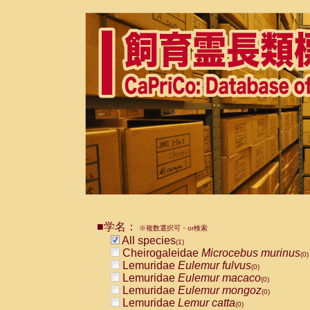
■学名：
※複数選択可・or検索
All species
(1)
Cheirogaleidae
Microcebus murinus
(0)
Lemuridae
Eulemur fulvus
(0)
Lemuridae
Eulemur macaco
(0)
Lemuridae
Eulemur mongoz
(0)
Lemuridae
Lemur catta
(0)