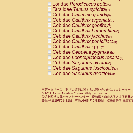
Pitheciidae
Callicebus cupreus
Loridae
Perodicticus potto
(0)
(0)
Pitheciidae
Callicebus donacophilus
Tarsiidae
Tarsius syrichta
(0
(0)
Pitheciidae
Callicebus moloch
Cebidae
Callimico goeldii
(0)
(0)
Pitheciidae
Callicebus torquatus
Cebidae
Callithrix argentata
(0)
(0)
Pitheciidae
Callicebus
spp.
Cebidae
Callithrix geoffroyi
(0)
(0)
Pitheciidae
Chiropotes satanas
Cebidae
Callithrix humeralifer
(0)
(0)
Pitheciidae
Pithecia monachus
Cebidae
Callithrix jacchus
(0)
(0)
Pitheciidae
Pithecia pithecia
Cebidae
Callithrix penicillata
(0)
(0)
Cercopithecidae
Cercocebus agilis
Cebidae
Callithrix
spp.
(0)
(0)
Cercopithecidae
Cercocebus galeritus
Cebidae
Cebuella pygmaea
(0)
Cercopithecidae
Cercocebus torquatu
Cebidae
Leontopithecus rosalia
(0)
Cercopithecidae
Cercocebus torquatus
Cebidae
Saguinus bicolor
(0)
Cercopithecidae
Cercocebus torquatu
Cebidae
Saguinus fuscicollis
(0)
Cercopithecidae
Cercocebus
hybrid
Cebidae
Saguinus geoffroyi
(0)
(0)
Cercopithecidae
Cercocebus
spp.
Cebidae
Saguinus imperator
(0)
(0)
Cercopithecidae
Lophocebus albigen
Cebidae
Saguinus labiatus
(0)
Cercopithecidae
Papio anubis
Cebidae
Saguinus leucopus
本データベース、並びに標本に関するお問い合わせはキュレーター・新宅勇太までお願い
(0)
(0)
© 2013 Japan Monkey Centre. All rights reserved.
Cercopithecidae
Papio cynocephalus
Cebidae
Saguinus midas
(
(0)
公益財団法人日本モンキーセンター 愛知県犬山市大字犬山字官林26番
Cercopithecidae
Papio hamadryas
Cebidae
Saguinus mystax
(0)
登録:平成19年5月31日 有効:令和4年5月30日 取扱責任者:綿貫宏
(0)
Cercopithecidae
Papio papio
Cebidae
Saguinus nigricollis
(0)
(1)
Cercopithecidae
Papio
spp.
Cebidae
Saguinus oedipus
(0)
(0)
Cercopithecidae
Mandrillus leucopha
Cebidae
Saguinus weddelli
(0)
Cercopithecidae
Mandrillus sphinx
Cebidae
Saguinus
spp.
(0)
(0)
Cercopithecidae
Theropithecus gelad
Cebidae
Aotus trivirgatus
(0)
Cercopithecidae
Macaca arctoides
Cebidae
Cebus albifrons
(0)
(0)