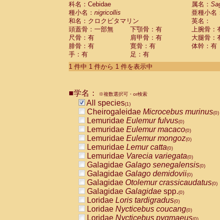
科名：Cebidae
Cebidae
Saguinus midas
属名：
Sa
(0)
種小名：
nigricollis
亜種小名
Cebidae
Saguinus mystax
(0)
和名：クロクビタマリン
英名：
Cebidae
Saguinus nigricollis
(1)
頭蓋骨：一部無
下顎骨：有
上腕骨：
Cebidae
Saguinus oedipus
(0)
尺骨：有
肩甲骨：有
大腿骨：
Cebidae
Saguinus weddelli
(0)
腓骨：有
寛骨：有
体幹：有
Cebidae
Saguinus
spp.
(0)
手：有
足：有
Cebidae
Aotus trivirgatus
(0)
Cebidae
Cebus albifrons
1 件中 1 件から 1 件を表示中
(0)
Cebidae
Cebus apella
(0)
Cebidae
Cebus capucinus
(0)
■学名：
Cebidae
Cebus nigrivittatus
※複数選択可・or検索
(0)
Cebidae
Cebus
spp.
All species
(0)
(1)
Cebidae
Saimiri boliviensis
Cheirogaleidae
Microcebus murinus
(0)
(0)
Cebidae
Saimiri sciureus
Lemuridae
Eulemur fulvus
(0)
(0)
Atelidae
Alouatta caraya
Lemuridae
Eulemur macaco
(0)
(0)
Atelidae
Alouatta fusca
Lemuridae
Eulemur mongoz
(0)
(0)
Atelidae
Alouatta seniculus
Lemuridae
Lemur catta
(0)
(0)
Atelidae
Alouatta
spp.
Lemuridae
Varecia variegata
(0)
(0)
Atelidae
Ateles belzebuth
Galagidae
Galago senegalensis
(0)
(0)
Atelidae
Ateles geoffroyi
Galagidae
Galago demidovii
(0)
(0)
Atelidae
Ateles paniscus
Galagidae
Otolemur crassicaudatus
(0)
(0)
Atelidae
Ateles
spp.
Galagidae
Galagidae
spp.
(0)
(0)
Atelidae
Lagothrix lagothricha
Loridae
Loris tardigradus
(0)
(0)
Atelidae
Lagothrix lagothricha cana
Loridae
Nycticebus coucang
(0)
(0)
Pitheciidae
Cacajao calvus rubicundu
Loridae
Nycticebus pygmaeus
(0)