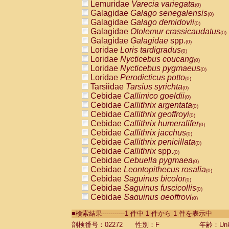
Lemuridae
Varecia variegata
(0)
Galagidae
Galago senegalensis
(0)
Galagidae
Galago demidovii
(0)
Galagidae
Otolemur crassicaudatus
(0)
Galagidae
Galagidae
spp.
(0)
Loridae
Loris tardigradus
(0)
Loridae
Nycticebus coucang
(0)
Loridae
Nycticebus pygmaeus
(0)
Loridae
Perodicticus potto
(0)
Tarsiidae
Tarsius syrichta
(0)
Cebidae
Callimico goeldii
(0)
Cebidae
Callithrix argentata
(0)
Cebidae
Callithrix geoffroyi
(0)
Cebidae
Callithrix humeralifer
(0)
Cebidae
Callithrix jacchus
(0)
Cebidae
Callithrix penicillata
(0)
Cebidae
Callithrix
spp.
(0)
Cebidae
Cebuella pygmaea
(0)
Cebidae
Leontopithecus rosalia
(0)
Cebidae
Saguinus bicolor
(0)
Cebidae
Saguinus fuscicollis
(0)
Cebidae
Saguinus geoffroyi
(0)
Cebidae
Saguinus imperator
(0)
■検索結果-----------1 件中 1 件から 1 件を表示中
Cebidae
Saguinus labiatus
(0)
Cebidae
Saguinus leucopus
剖検番号：02272
性別：F
年齢：Unk
(0)