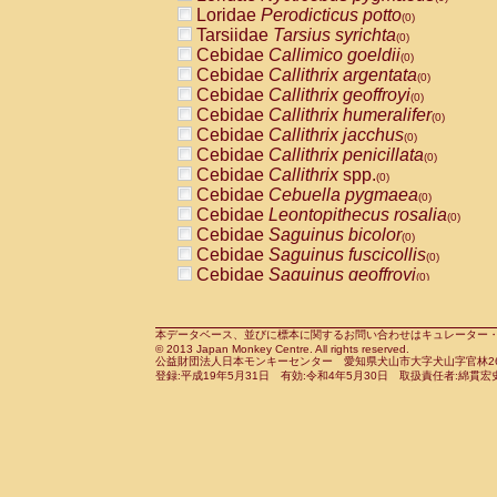
Pitheciidae
Callicebus cupreus
Loridae
Perodicticus potto
(0)
(0)
Pitheciidae
Callicebus donacophilus
Tarsiidae
Tarsius syrichta
(0
(0)
Pitheciidae
Callicebus moloch
Cebidae
Callimico goeldii
(0)
(0)
Pitheciidae
Callicebus torquatus
Cebidae
Callithrix argentata
(0)
(0)
Pitheciidae
Callicebus
spp.
Cebidae
Callithrix geoffroyi
(0)
(0)
Pitheciidae
Chiropotes satanas
Cebidae
Callithrix humeralifer
(0)
(0)
Pitheciidae
Pithecia monachus
Cebidae
Callithrix jacchus
(0)
(0)
Pitheciidae
Pithecia pithecia
Cebidae
Callithrix penicillata
(0)
(0)
Cercopithecidae
Cercocebus agilis
Cebidae
Callithrix
spp.
(0)
(0)
Cercopithecidae
Cercocebus galeritus
Cebidae
Cebuella pygmaea
(0)
Cercopithecidae
Cercocebus torquatu
Cebidae
Leontopithecus rosalia
(0)
Cercopithecidae
Cercocebus torquatus
Cebidae
Saguinus bicolor
(0)
Cercopithecidae
Cercocebus torquatu
Cebidae
Saguinus fuscicollis
(0)
Cercopithecidae
Cercocebus
hybrid
Cebidae
Saguinus geoffroyi
(0)
(0)
Cercopithecidae
Cercocebus
spp.
Cebidae
Saguinus imperator
(0)
(0)
Cercopithecidae
Lophocebus albigen
Cebidae
Saguinus labiatus
(0)
Cercopithecidae
Papio anubis
Cebidae
Saguinus leucopus
本データベース、並びに標本に関するお問い合わせはキュレーター・新宅勇太までお願い
(0)
(0)
© 2013 Japan Monkey Centre. All rights reserved.
Cercopithecidae
Papio cynocephalus
Cebidae
Saguinus midas
(
(0)
公益財団法人日本モンキーセンター 愛知県犬山市大字犬山字官林26番
Cercopithecidae
Papio hamadryas
Cebidae
Saguinus mystax
(0)
登録:平成19年5月31日 有効:令和4年5月30日 取扱責任者:綿貫宏
(0)
Cercopithecidae
Papio papio
Cebidae
Saguinus nigricollis
(0)
(1)
Cercopithecidae
Papio
spp.
Cebidae
Saguinus oedipus
(0)
(1)
Cercopithecidae
Mandrillus leucopha
Cebidae
Saguinus weddelli
(0)
Cercopithecidae
Mandrillus sphinx
Cebidae
Saguinus
spp.
(0)
(0)
Cercopithecidae
Theropithecus gelad
Cebidae
Aotus trivirgatus
(0)
Cercopithecidae
Macaca arctoides
Cebidae
Cebus albifrons
(0)
(0)