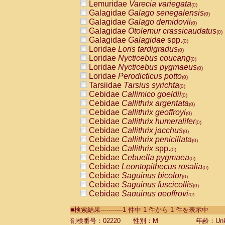
Lemuridae
Varecia variegata
(0)
Galagidae
Galago senegalensis
(0)
Galagidae
Galago demidovii
(0)
Galagidae
Otolemur crassicaudatus
(0)
Galagidae
Galagidae
spp.
(0)
Loridae
Loris tardigradus
(0)
Loridae
Nycticebus coucang
(0)
Loridae
Nycticebus pygmaeus
(0)
Loridae
Perodicticus potto
(0)
Tarsiidae
Tarsius syrichta
(0)
Cebidae
Callimico goeldii
(0)
Cebidae
Callithrix argentata
(0)
Cebidae
Callithrix geoffroyi
(0)
Cebidae
Callithrix humeralifer
(0)
Cebidae
Callithrix jacchus
(0)
Cebidae
Callithrix penicillata
(0)
Cebidae
Callithrix
spp.
(0)
Cebidae
Cebuella pygmaea
(0)
Cebidae
Leontopithecus rosalia
(0)
Cebidae
Saguinus bicolor
(0)
Cebidae
Saguinus fuscicollis
(0)
Cebidae
Saguinus geoffroyi
(0)
Cebidae
Saguinus imperator
(0)
■検索結果-----------1 件中 1 件から 1 件を表示中
Cebidae
Saguinus labiatus
(0)
Cebidae
Saguinus leucopus
剖検番号：02220
性別：M
年齢：Unk
(0)