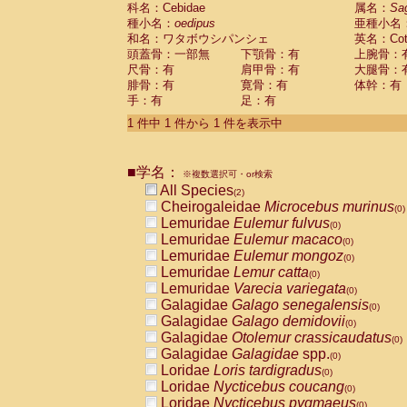
科名：Cebidae
Cebidae
Saguinus midas
属名：
Sa
(0)
種小名：
oedipus
亜種小名
Cebidae
Saguinus mystax
(0)
和名：ワタボウシパンシェ
英名：Cotto
Cebidae
Saguinus nigricollis
(1)
頭蓋骨：一部無
下顎骨：有
上腕骨：
Cebidae
Saguinus oedipus
(1)
尺骨：有
肩甲骨：有
大腿骨：
Cebidae
Saguinus weddelli
(0)
腓骨：有
寛骨：有
体幹：有
Cebidae
Saguinus
spp.
(0)
手：有
足：有
Cebidae
Aotus trivirgatus
(0)
Cebidae
Cebus albifrons
1 件中 1 件から 1 件を表示中
(0)
Cebidae
Cebus apella
(0)
Cebidae
Cebus capucinus
(0)
■学名：
Cebidae
Cebus nigrivittatus
※複数選択可・or検索
(0)
Cebidae
Cebus
spp.
All Species
(0)
(2)
Cebidae
Saimiri boliviensis
Cheirogaleidae
Microcebus murinus
(0)
(0)
Cebidae
Saimiri sciureus
Lemuridae
Eulemur fulvus
(0)
(0)
Atelidae
Alouatta caraya
Lemuridae
Eulemur macaco
(0)
(0)
Atelidae
Alouatta fusca
Lemuridae
Eulemur mongoz
(0)
(0)
Atelidae
Alouatta seniculus
Lemuridae
Lemur catta
(0)
(0)
Atelidae
Alouatta
spp.
Lemuridae
Varecia variegata
(0)
(0)
Atelidae
Ateles belzebuth
Galagidae
Galago senegalensis
(0)
(0)
Atelidae
Ateles geoffroyi
Galagidae
Galago demidovii
(0)
(0)
Atelidae
Ateles paniscus
Galagidae
Otolemur crassicaudatus
(0)
(0)
Atelidae
Ateles
spp.
Galagidae
Galagidae
spp.
(0)
(0)
Atelidae
Lagothrix lagothricha
Loridae
Loris tardigradus
(0)
(0)
Atelidae
Lagothrix lagothricha cana
Loridae
Nycticebus coucang
(0)
(0)
Pitheciidae
Cacajao calvus rubicundu
Loridae
Nycticebus pygmaeus
(0)