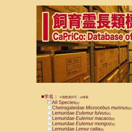
■学名：
※複数選択可・or検索
All Species
(2)
Cheirogaleidae
Microcebus murinus
(0)
Lemuridae
Eulemur fulvus
(0)
Lemuridae
Eulemur macaco
(0)
Lemuridae
Eulemur mongoz
(0)
Lemuridae
Lemur catta
(0)