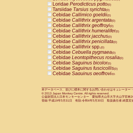
Pitheciidae
Callicebus cupreus
Loridae
Perodicticus potto
(0)
(0)
Pitheciidae
Callicebus donacophilus
Tarsiidae
Tarsius syrichta
(0
(0)
Pitheciidae
Callicebus moloch
Cebidae
Callimico goeldii
(0)
(0)
Pitheciidae
Callicebus torquatus
Cebidae
Callithrix argentata
(0)
(0)
Pitheciidae
Callicebus
spp.
Cebidae
Callithrix geoffroyi
(0)
(0)
Pitheciidae
Chiropotes satanas
Cebidae
Callithrix humeralifer
(0)
(0)
Pitheciidae
Pithecia monachus
Cebidae
Callithrix jacchus
(0)
(0)
Pitheciidae
Pithecia pithecia
Cebidae
Callithrix penicillata
(0)
(0)
Cercopithecidae
Cercocebus agilis
Cebidae
Callithrix
spp.
(0)
(0)
Cercopithecidae
Cercocebus galeritus
Cebidae
Cebuella pygmaea
(0)
Cercopithecidae
Cercocebus torquatu
Cebidae
Leontopithecus rosalia
(0)
Cercopithecidae
Cercocebus torquatus
Cebidae
Saguinus bicolor
(0)
Cercopithecidae
Cercocebus torquatu
Cebidae
Saguinus fuscicollis
(0)
Cercopithecidae
Cercocebus
hybrid
Cebidae
Saguinus geoffroyi
(0)
(0)
Cercopithecidae
Cercocebus
spp.
Cebidae
Saguinus imperator
(0)
(0)
Cercopithecidae
Lophocebus albigen
Cebidae
Saguinus labiatus
(0)
Cercopithecidae
Papio anubis
Cebidae
Saguinus leucopus
本データベース、並びに標本に関するお問い合わせはキュレーター・新宅勇太までお願い
(0)
(0)
© 2013 Japan Monkey Centre. All rights reserved.
Cercopithecidae
Papio cynocephalus
Cebidae
Saguinus midas
(
(0)
公益財団法人日本モンキーセンター 愛知県犬山市大字犬山字官林26番
Cercopithecidae
Papio hamadryas
Cebidae
Saguinus mystax
(0)
登録:平成19年5月31日 有効:令和4年5月30日 取扱責任者:綿貫宏
(0)
Cercopithecidae
Papio papio
Cebidae
Saguinus nigricollis
(0)
(0)
Cercopithecidae
Papio
spp.
Cebidae
Saguinus oedipus
(0)
(1)
Cercopithecidae
Mandrillus leucopha
Cebidae
Saguinus weddelli
(0)
Cercopithecidae
Mandrillus sphinx
Cebidae
Saguinus
spp.
(0)
(0)
Cercopithecidae
Theropithecus gelad
Cebidae
Aotus trivirgatus
(0)
Cercopithecidae
Macaca arctoides
Cebidae
Cebus albifrons
(0)
(0)