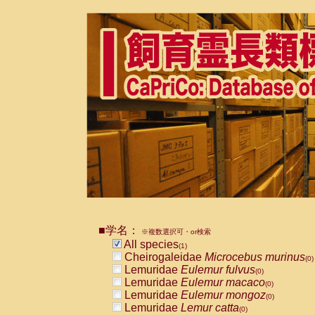
■学名：
※複数選択可・or検索
All species
(1)
Cheirogaleidae
Microcebus murinus
(0)
Lemuridae
Eulemur fulvus
(0)
Lemuridae
Eulemur macaco
(0)
Lemuridae
Eulemur mongoz
(0)
Lemuridae
Lemur catta
(0)