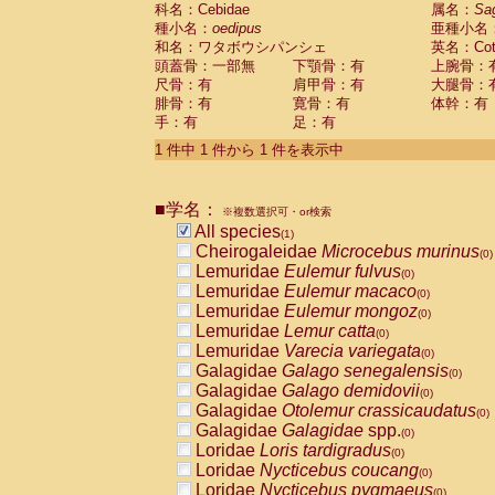
科名：Cebidae
Cebidae
Saguinus midas
属名：
Sa
(0)
種小名：
oedipus
亜種小名
Cebidae
Saguinus mystax
(0)
和名：ワタボウシパンシェ
英名：Cotto
Cebidae
Saguinus nigricollis
(0)
頭蓋骨：一部無
下顎骨：有
上腕骨：
Cebidae
Saguinus oedipus
(1)
尺骨：有
肩甲骨：有
大腿骨：
Cebidae
Saguinus weddelli
(0)
腓骨：有
寛骨：有
体幹：有
Cebidae
Saguinus
spp.
(0)
手：有
足：有
Cebidae
Aotus trivirgatus
(0)
Cebidae
Cebus albifrons
1 件中 1 件から 1 件を表示中
(0)
Cebidae
Cebus apella
(0)
Cebidae
Cebus capucinus
(0)
■学名：
Cebidae
Cebus nigrivittatus
※複数選択可・or検索
(0)
Cebidae
Cebus
spp.
All species
(0)
(1)
Cebidae
Saimiri boliviensis
Cheirogaleidae
Microcebus murinus
(0)
(0)
Cebidae
Saimiri sciureus
Lemuridae
Eulemur fulvus
(0)
(0)
Atelidae
Alouatta caraya
Lemuridae
Eulemur macaco
(0)
(0)
Atelidae
Alouatta fusca
Lemuridae
Eulemur mongoz
(0)
(0)
Atelidae
Alouatta seniculus
Lemuridae
Lemur catta
(0)
(0)
Atelidae
Alouatta
spp.
Lemuridae
Varecia variegata
(0)
(0)
Atelidae
Ateles belzebuth
Galagidae
Galago senegalensis
(0)
(0)
Atelidae
Ateles geoffroyi
Galagidae
Galago demidovii
(0)
(0)
Atelidae
Ateles paniscus
Galagidae
Otolemur crassicaudatus
(0)
(0)
Atelidae
Ateles
spp.
Galagidae
Galagidae
spp.
(0)
(0)
Atelidae
Lagothrix lagothricha
Loridae
Loris tardigradus
(0)
(0)
Atelidae
Lagothrix lagothricha cana
Loridae
Nycticebus coucang
(0)
(0)
Pitheciidae
Cacajao calvus rubicundu
Loridae
Nycticebus pygmaeus
(0)