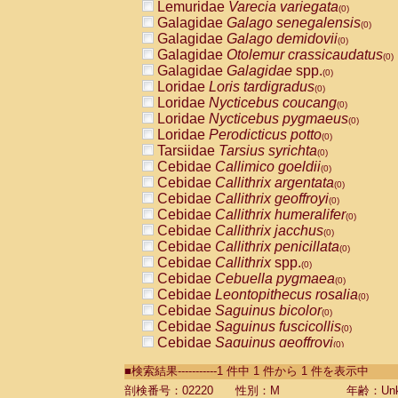
Lemuridae
Varecia variegata
(0)
Galagidae
Galago senegalensis
(0)
Galagidae
Galago demidovii
(0)
Galagidae
Otolemur crassicaudatus
(0)
Galagidae
Galagidae
spp.
(0)
Loridae
Loris tardigradus
(0)
Loridae
Nycticebus coucang
(0)
Loridae
Nycticebus pygmaeus
(0)
Loridae
Perodicticus potto
(0)
Tarsiidae
Tarsius syrichta
(0)
Cebidae
Callimico goeldii
(0)
Cebidae
Callithrix argentata
(0)
Cebidae
Callithrix geoffroyi
(0)
Cebidae
Callithrix humeralifer
(0)
Cebidae
Callithrix jacchus
(0)
Cebidae
Callithrix penicillata
(0)
Cebidae
Callithrix
spp.
(0)
Cebidae
Cebuella pygmaea
(0)
Cebidae
Leontopithecus rosalia
(0)
Cebidae
Saguinus bicolor
(0)
Cebidae
Saguinus fuscicollis
(0)
Cebidae
Saguinus geoffroyi
(0)
Cebidae
Saguinus imperator
(0)
■検索結果-----------1 件中 1 件から 1 件を表示中
Cebidae
Saguinus labiatus
(0)
Cebidae
Saguinus leucopus
剖検番号：02220
性別：M
年齢：Unk
(0)