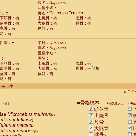
guinus midas
属名：
Saguinus
(0)
亜種小名：
guinus mystax
(0)
ンシェ
英名：Cotton-top Tamarin
uinus nigricollis
(1)
下顎骨：有
上腕骨：有
橈骨：有
guinus oedipus
(1)
肩甲骨：有
大腿骨：有
脛骨：有
uinus weddelli
(0)
寛骨：有
体幹：有
guinus
spp.
(0)
足：有
us trivirgatus
(0)
us albifrons
(0)
性別：F
年齢：Unknown
us apella
(0)
属名：
Saguinus
bus capucinus
亜種小名：
(0)
us nigrivittatus
リン
英名：
(0)
bus
spp.
下顎骨：有
上腕骨：有
橈骨：有
(0)
miri boliviensis
肩甲骨：有
大腿骨：有
脛骨：一部無
(0)
miri sciureus
寛骨：有
体幹：有
(0)
足：有
uatta caraya
(0)
uatta fusca
(0)
件を表示中
uatta seniculus
(0)
▲この
uatta
spp.
(0)
les belzebuth
(0)
■骨格標本：
or検索
※複数選択可・and検
les geoffroyi
(0)
頭蓋骨
les paniscus
(0)
dae
Microcebus murinus
上腕骨
(0)
les
spp.
(0)
ulemur fulvus
(0)
尺骨
othrix lagothricha
(0)
ulemur macaco
(0)
大腿骨
othrix lagothricha cana
(0)
ulemur mongoz
(0)
Cacajao calvus rubicundus
腓骨
(0)
(2)