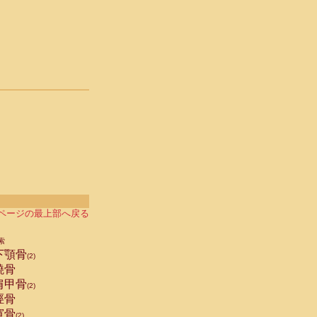
ページの最上部へ戻る
索
下顎骨
(2)
橈骨
肩甲骨
(2)
脛骨
寛骨
(2)