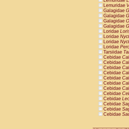
Lemuridae
L
Pitheciidae
Lemuridae
V
Pitheciidae
Galagidae
G
Pitheciidae
Galagidae
G
Pitheciidae
Galagidae
O
Pitheciidae
Galagidae
G
Pitheciidae
Loridae
Lori
Pitheciidae
Loridae
Nyc
Pitheciidae
Loridae
Nyc
Cercopithec
Loridae
Pero
Cercopithec
Tarsiidae
Ta
Cercopithec
Cebidae
Cal
Cercopithec
Cebidae
Cal
Cercopithec
Cebidae
Cal
Cercopithec
Cebidae
Cal
Cercopithec
Cebidae
Cal
Cercopithec
Cebidae
Cal
Cercopithec
Cebidae
Cal
Cercopithec
Cebidae
Ce
Cercopithec
Cebidae
Leo
Cercopithec
Cebidae
Sag
Cercopithec
Cebidae
Sag
Cercopithec
Cebidae
Sag
Cercopithec
Cebidae
Sag
Cercopithec
Cebidae
Sag
Cercopithec