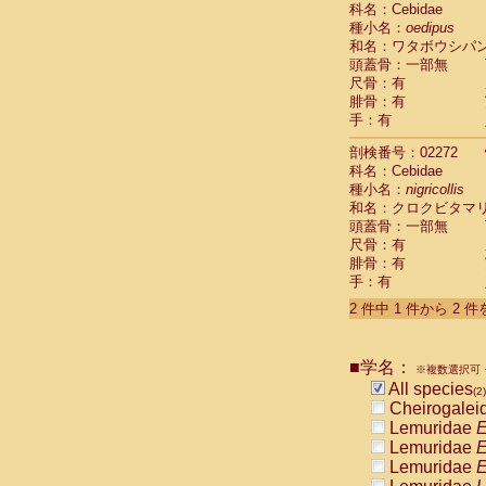
科名：Cebidae
Cebidae
Sa
種小名：
oedipus
Cebidae
Sa
和名：ワタボウシパ
Cebidae
Sag
頭蓋骨：一部無
Cebidae
Sa
尺骨：有
Cebidae
Sag
腓骨：有
Cebidae
Sa
手：有
Cebidae
Aot
Cebidae
Ceb
剖検番号：02272
Cebidae
Ceb
科名：Cebidae
Cebidae
Ce
種小名：
nigricollis
Cebidae
Ceb
和名：クロクビタマ
Cebidae
Ce
頭蓋骨：一部無
Cebidae
Sai
尺骨：有
腓骨：有
Cebidae
Sai
手：有
Atelidae
Alo
Atelidae
Alo
2 件中 1 件から 2 
Atelidae
Alo
Atelidae
Alo
Atelidae
Ate
■学名：
※複数選択可・
Atelidae
Ate
All species
(2)
Atelidae
Ate
Cheirogalei
Atelidae
Ate
Lemuridae
E
Atelidae
Lag
Lemuridae
E
Atelidae
Lag
Lemuridae
E
Pitheciidae