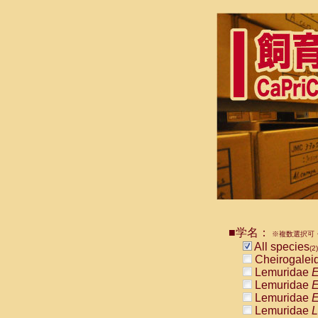
■学名：
※複数選択可・
All species
(2)
Cheirogalei
Lemuridae
E
Lemuridae
E
Lemuridae
E
Lemuridae
L