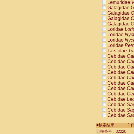
Lemuridae
V
Galagidae
G
Galagidae
G
Galagidae
O
Galagidae
G
Loridae
Lori
Loridae
Nyc
Loridae
Nyc
Loridae
Pero
Tarsiidae
Ta
Cebidae
Cal
Cebidae
Cal
Cebidae
Cal
Cebidae
Cal
Cebidae
Cal
Cebidae
Cal
Cebidae
Cal
Cebidae
Ce
Cebidae
Leo
Cebidae
Sag
Cebidae
Sag
Cebidae
Sag
Cebidae
Sag
■検索結果----------
Cebidae
Sag
Cebidae
Sa
剖検番号：02220