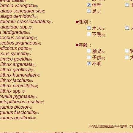
emur catta
(0)
Callicebus cupreus
(0)
体幹
arecia variegata
(0)
Callicebus donacophilus
(0)
alago senegalensis
足
(0)
(2)
Callicebus moloch
(0)
alago demidovii
(0)
Callicebus torquatus
(0)
tolemur crassicaudatus
■性別：
(0)
Callicebus
spp.
(0)
alagidae
spp.
オス
(0)
(1)
Chiropotes satanas
(0)
s tardigradus
(0)
不明
Pithecia monachus
(0)
(0)
ticebus coucang
(0)
Pithecia pithecia
(0)
ticebus pygmaeus
(0)
■年齢：
idae
Cercocebus agilis
(0)
dicticus potto
(0)
胎児
idae
Cercocebus galeritus chrysogaster
(0)
(0)
rsius syrichta
(0)
idae
Cercocebus torquatus atys
子供
(0)
limico goeldii
(0)
(0)
idae
Cercocebus torquatus lunulatus
(0)
不明
lithrix argentata
(0)
idae
Cercocebus torquatus torquatus
(0)
lithrix geoffroyi
(0)
idae
Cercocebus
hybrid
(0)
lithrix humeralifer
(0)
idae
Cercocebus
spp.
(0)
lithrix jacchus
(0)
idae
Lophocebus albigena
(0)
lithrix penicillata
(0)
idae
Papio anubis
(0)
lithrix
spp.
(0)
idae
Papio cynocephalus
(0)
buella pygmaea
(0)
idae
Papio hamadryas
(0)
ntopithecus rosalia
(0)
idae
Papio papio
(0)
uinus bicolor
(0)
idae
Papio
spp.
(0)
uinus fuscicollis
(0)
idae
Mandrillus leucophaeus
(0)
uinus geoffroyi
(0)
idae
Mandrillus sphinx
(0)
uinus imperator
(0)
idae
Theropithecus gelada
※()内は当該検索条件を追加し
(0)
uinus labiatus
(0)
idae
Macaca arctoides
(0)