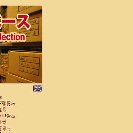
索
下顎骨
(2)
橈骨
肩甲骨
(2)
脛骨
寛骨
(2)