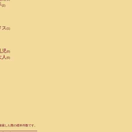
手
(2)
メス
(1)
乳児
(0)
大人
(0)
て検索した際の標本件数です。