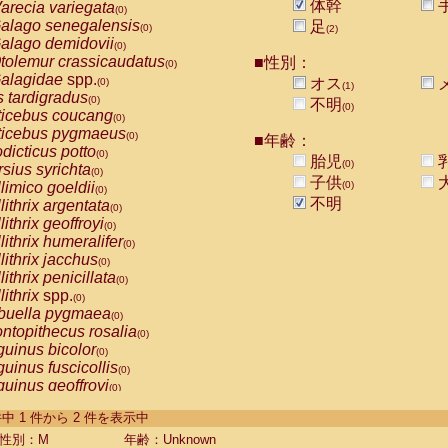
体幹
arecia variegata
(0)
alago senegalensis
足
(0)
(2)
alago demidovii
(0)
tolemur crassicaudatus
■性別：
(0)
alagidae
spp.
オス
(0)
(1)
s tardigradus
(0)
不明
(0)
ticebus coucang
(0)
ticebus pygmaeus
(0)
■年齢：
dicticus potto
(0)
胎児
(0)
rsius syrichta
(0)
子供
limico goeldii
(0)
(0)
不明
lithrix argentata
(0)
lithrix geoffroyi
(0)
lithrix humeralifer
(0)
lithrix jacchus
(0)
lithrix penicillata
(0)
lithrix
spp.
(0)
buella pygmaea
(0)
ntopithecus rosalia
(0)
uinus bicolor
(0)
uinus fuscicollis
(0)
uinus geoffroyi
(0)
uinus imperator
(0)
-2 件中 1 件から 2 件を表示中
uinus labiatus
(0)
guinus leucopus
性別：M
年齢：Unknown
(0)