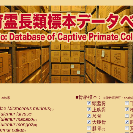
■骨格標本：
or検索
※複数選択可・and検
頭蓋骨
dae
Microcebus murinus
上腕骨
(0)
ulemur fulvus
(0)
尺骨
ulemur macaco
(0)
大腿骨
ulemur mongoz
(0)
腓骨
emur catta
(2)
(0)