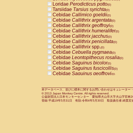
Pitheciidae
Callicebus cupreus
Loridae
Perodicticus potto
(0)
(0)
Pitheciidae
Callicebus donacophilus
Tarsiidae
Tarsius syrichta
(0
(0)
Pitheciidae
Callicebus moloch
Cebidae
Callimico goeldii
(0)
(0)
Pitheciidae
Callicebus torquatus
Cebidae
Callithrix argentata
(0)
(0)
Pitheciidae
Callicebus
spp.
Cebidae
Callithrix geoffroyi
(0)
(0)
Pitheciidae
Chiropotes satanas
Cebidae
Callithrix humeralifer
(0)
(0)
Pitheciidae
Pithecia monachus
Cebidae
Callithrix jacchus
(0)
(0)
Pitheciidae
Pithecia pithecia
Cebidae
Callithrix penicillata
(0)
(0)
Cercopithecidae
Cercocebus agilis
Cebidae
Callithrix
spp.
(0)
(0)
Cercopithecidae
Cercocebus galeritus
Cebidae
Cebuella pygmaea
(0)
Cercopithecidae
Cercocebus torquatu
Cebidae
Leontopithecus rosalia
(0)
Cercopithecidae
Cercocebus torquatus
Cebidae
Saguinus bicolor
(0)
Cercopithecidae
Cercocebus torquatu
Cebidae
Saguinus fuscicollis
(0)
Cercopithecidae
Cercocebus
hybrid
Cebidae
Saguinus geoffroyi
(0)
(0)
Cercopithecidae
Cercocebus
spp.
Cebidae
Saguinus imperator
(0)
(0)
Cercopithecidae
Lophocebus albigen
Cebidae
Saguinus labiatus
(0)
Cercopithecidae
Papio anubis
Cebidae
Saguinus leucopus
本データベース、並びに標本に関するお問い合わせはキュレーター・新宅勇太までお願い
(0)
(0)
© 2013 Japan Monkey Centre. All rights reserved.
Cercopithecidae
Papio cynocephalus
Cebidae
Saguinus midas
(
(0)
公益財団法人日本モンキーセンター 愛知県犬山市大字犬山字官林26番
Cercopithecidae
Papio hamadryas
Cebidae
Saguinus mystax
(0)
登録:平成19年5月31日 有効:令和4年5月30日 取扱責任者:綿貫宏
(0)
Cercopithecidae
Papio papio
Cebidae
Saguinus nigricollis
(0)
(1)
Cercopithecidae
Papio
spp.
Cebidae
Saguinus oedipus
(0)
(0)
Cercopithecidae
Mandrillus leucopha
Cebidae
Saguinus weddelli
(0)
Cercopithecidae
Mandrillus sphinx
Cebidae
Saguinus
spp.
(0)
(0)
Cercopithecidae
Theropithecus gelad
Cebidae
Aotus trivirgatus
(0)
Cercopithecidae
Macaca arctoides
Cebidae
Cebus albifrons
(0)
(0)