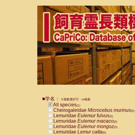
■学名：
※複数選択可・or検索
All species
(1)
Cheirogaleidae
Microcebus murinus
(0)
Lemuridae
Eulemur fulvus
(0)
Lemuridae
Eulemur macaco
(0)
Lemuridae
Eulemur mongoz
(0)
Lemuridae
Lemur catta
(0)