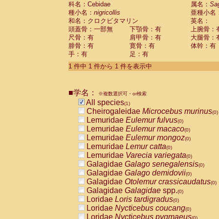
科名：Cebidae
Cebidae
Saguinus midas
属名：
Sa
(0)
種小名：
nigricollis
亜種小名
Cebidae
Saguinus mystax
(0)
和名：クロクビタマリン
英名：
Cebidae
Saguinus nigricollis
(1)
頭蓋骨：一部無
下顎骨：有
上腕骨：
Cebidae
Saguinus oedipus
(0)
尺骨：有
肩甲骨：有
大腿骨：
Cebidae
Saguinus weddelli
(0)
腓骨：有
寛骨：有
体幹：有
Cebidae
Saguinus
spp.
(0)
手：有
足：有
Cebidae
Aotus trivirgatus
(0)
Cebidae
Cebus albifrons
1 件中 1 件から 1 件を表示中
(0)
Cebidae
Cebus apella
(0)
Cebidae
Cebus capucinus
(0)
■学名：
Cebidae
Cebus nigrivittatus
※複数選択可・or検索
(0)
Cebidae
Cebus
spp.
All species
(0)
(1)
Cebidae
Saimiri boliviensis
Cheirogaleidae
Microcebus murinus
(0)
(0)
Cebidae
Saimiri sciureus
Lemuridae
Eulemur fulvus
(0)
(0)
Atelidae
Alouatta caraya
Lemuridae
Eulemur macaco
(0)
(0)
Atelidae
Alouatta fusca
Lemuridae
Eulemur mongoz
(0)
(0)
Atelidae
Alouatta seniculus
Lemuridae
Lemur catta
(0)
(0)
Atelidae
Alouatta
spp.
Lemuridae
Varecia variegata
(0)
(0)
Atelidae
Ateles belzebuth
Galagidae
Galago senegalensis
(0)
(0)
Atelidae
Ateles geoffroyi
Galagidae
Galago demidovii
(0)
(0)
Atelidae
Ateles paniscus
Galagidae
Otolemur crassicaudatus
(0)
(0)
Atelidae
Ateles
spp.
Galagidae
Galagidae
spp.
(0)
(0)
Atelidae
Lagothrix lagothricha
Loridae
Loris tardigradus
(0)
(0)
Atelidae
Lagothrix lagothricha cana
Loridae
Nycticebus coucang
(0)
(0)
Pitheciidae
Cacajao calvus rubicundu
Loridae
Nycticebus pygmaeus
(0)