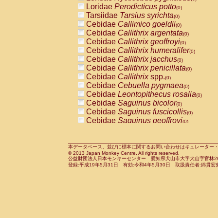
Pitheciidae
Callicebus cupreus
Loridae
Perodicticus potto
(0)
(0)
Pitheciidae
Callicebus donacophilus
Tarsiidae
Tarsius syrichta
(0
(0)
Pitheciidae
Callicebus moloch
Cebidae
Callimico goeldii
(0)
(0)
Pitheciidae
Callicebus torquatus
Cebidae
Callithrix argentata
(0)
(0)
Pitheciidae
Callicebus
spp.
Cebidae
Callithrix geoffroyi
(0)
(0)
Pitheciidae
Chiropotes satanas
Cebidae
Callithrix humeralifer
(0)
(0)
Pitheciidae
Pithecia monachus
Cebidae
Callithrix jacchus
(0)
(0)
Pitheciidae
Pithecia pithecia
Cebidae
Callithrix penicillata
(0)
(0)
Cercopithecidae
Cercocebus agilis
Cebidae
Callithrix
spp.
(0)
(0)
Cercopithecidae
Cercocebus galeritus
Cebidae
Cebuella pygmaea
(0)
Cercopithecidae
Cercocebus torquatu
Cebidae
Leontopithecus rosalia
(0)
Cercopithecidae
Cercocebus torquatus
Cebidae
Saguinus bicolor
(0)
Cercopithecidae
Cercocebus torquatu
Cebidae
Saguinus fuscicollis
(0)
Cercopithecidae
Cercocebus
hybrid
Cebidae
Saguinus geoffroyi
(0)
(0)
Cercopithecidae
Cercocebus
spp.
Cebidae
Saguinus imperator
(0)
(0)
Cercopithecidae
Lophocebus albigen
Cebidae
Saguinus labiatus
(0)
Cercopithecidae
Papio anubis
Cebidae
Saguinus leucopus
本データベース、並びに標本に関するお問い合わせはキュレーター・新宅勇太までお願い
(0)
(0)
© 2013 Japan Monkey Centre. All rights reserved.
Cercopithecidae
Papio cynocephalus
Cebidae
Saguinus midas
(
(0)
公益財団法人日本モンキーセンター 愛知県犬山市大字犬山字官林26番
Cercopithecidae
Papio hamadryas
Cebidae
Saguinus mystax
(0)
登録:平成19年5月31日 有効:令和4年5月30日 取扱責任者:綿貫宏
(0)
Cercopithecidae
Papio papio
Cebidae
Saguinus nigricollis
(0)
(1)
Cercopithecidae
Papio
spp.
Cebidae
Saguinus oedipus
(0)
(1)
Cercopithecidae
Mandrillus leucopha
Cebidae
Saguinus weddelli
(0)
Cercopithecidae
Mandrillus sphinx
Cebidae
Saguinus
spp.
(0)
(0)
Cercopithecidae
Theropithecus gelad
Cebidae
Aotus trivirgatus
(0)
Cercopithecidae
Macaca arctoides
Cebidae
Cebus albifrons
(0)
(0)