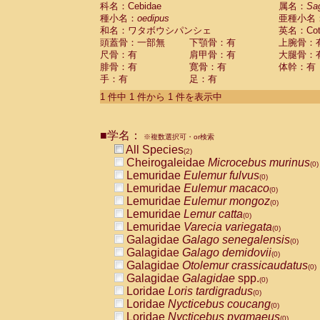
科名：Cebidae
Cebidae
Saguinus midas
属名：
Sa
(0)
種小名：
oedipus
亜種小名
Cebidae
Saguinus mystax
(0)
和名：ワタボウシパンシェ
英名：Cotto
Cebidae
Saguinus nigricollis
(1)
頭蓋骨：一部無
下顎骨：有
上腕骨：
Cebidae
Saguinus oedipus
(1)
尺骨：有
肩甲骨：有
大腿骨：
Cebidae
Saguinus weddelli
(0)
腓骨：有
寛骨：有
体幹：有
Cebidae
Saguinus
spp.
(0)
手：有
足：有
Cebidae
Aotus trivirgatus
(0)
Cebidae
Cebus albifrons
1 件中 1 件から 1 件を表示中
(0)
Cebidae
Cebus apella
(0)
Cebidae
Cebus capucinus
(0)
■学名：
Cebidae
Cebus nigrivittatus
※複数選択可・or検索
(0)
Cebidae
Cebus
spp.
All Species
(0)
(2)
Cebidae
Saimiri boliviensis
Cheirogaleidae
Microcebus murinus
(0)
(0)
Cebidae
Saimiri sciureus
Lemuridae
Eulemur fulvus
(0)
(0)
Atelidae
Alouatta caraya
Lemuridae
Eulemur macaco
(0)
(0)
Atelidae
Alouatta fusca
Lemuridae
Eulemur mongoz
(0)
(0)
Atelidae
Alouatta seniculus
Lemuridae
Lemur catta
(0)
(0)
Atelidae
Alouatta
spp.
Lemuridae
Varecia variegata
(0)
(0)
Atelidae
Ateles belzebuth
Galagidae
Galago senegalensis
(0)
(0)
Atelidae
Ateles geoffroyi
Galagidae
Galago demidovii
(0)
(0)
Atelidae
Ateles paniscus
Galagidae
Otolemur crassicaudatus
(0)
(0)
Atelidae
Ateles
spp.
Galagidae
Galagidae
spp.
(0)
(0)
Atelidae
Lagothrix lagothricha
Loridae
Loris tardigradus
(0)
(0)
Atelidae
Lagothrix lagothricha cana
Loridae
Nycticebus coucang
(0)
(0)
Pitheciidae
Cacajao calvus rubicundu
Loridae
Nycticebus pygmaeus
(0)