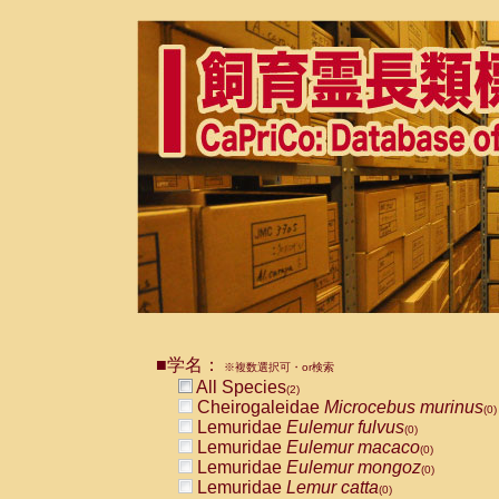
■学名：
※複数選択可・or検索
All Species
(2)
Cheirogaleidae
Microcebus murinus
(0)
Lemuridae
Eulemur fulvus
(0)
Lemuridae
Eulemur macaco
(0)
Lemuridae
Eulemur mongoz
(0)
Lemuridae
Lemur catta
(0)