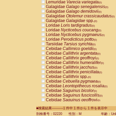
Lemuridae
Varecia variegata
(0)
Galagidae
Galago senegalensis
(0)
Galagidae
Galago demidovii
(0)
Galagidae
Otolemur crassicaudatus
(0)
Galagidae
Galagidae
spp.
(0)
Loridae
Loris tardigradus
(0)
Loridae
Nycticebus coucang
(0)
Loridae
Nycticebus pygmaeus
(0)
Loridae
Perodicticus potto
(0)
Tarsiidae
Tarsius syrichta
(0)
Cebidae
Callimico goeldii
(0)
Cebidae
Callithrix argentata
(0)
Cebidae
Callithrix geoffroyi
(0)
Cebidae
Callithrix humeralifer
(0)
Cebidae
Callithrix jacchus
(0)
Cebidae
Callithrix penicillata
(0)
Cebidae
Callithrix
spp.
(0)
Cebidae
Cebuella pygmaea
(0)
Cebidae
Leontopithecus rosalia
(0)
Cebidae
Saguinus bicolor
(0)
Cebidae
Saguinus fuscicollis
(0)
Cebidae
Saguinus geoffroyi
(0)
Cebidae
Saguinus imperator
(0)
■検索結果-----------1 件中 1 件から 1 件を表示中
Cebidae
Saguinus labiatus
(0)
Cebidae
Saguinus leucopus
剖検番号：02220
性別：M
年齢：Unk
(0)