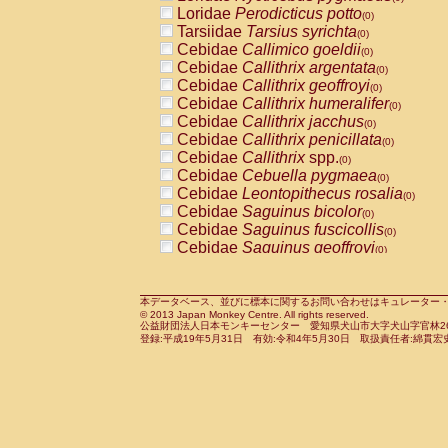
Pitheciidae
Callicebus cupreus
Loridae
Perodicticus potto
(0)
(0)
Pitheciidae
Callicebus donacophilus
Tarsiidae
Tarsius syrichta
(0
(0)
Pitheciidae
Callicebus moloch
Cebidae
Callimico goeldii
(0)
(0)
Pitheciidae
Callicebus torquatus
Cebidae
Callithrix argentata
(0)
(0)
Pitheciidae
Callicebus
spp.
Cebidae
Callithrix geoffroyi
(0)
(0)
Pitheciidae
Chiropotes satanas
Cebidae
Callithrix humeralifer
(0)
(0)
Pitheciidae
Pithecia monachus
Cebidae
Callithrix jacchus
(0)
(0)
Pitheciidae
Pithecia pithecia
Cebidae
Callithrix penicillata
(0)
(0)
Cercopithecidae
Cercocebus agilis
Cebidae
Callithrix
spp.
(0)
(0)
Cercopithecidae
Cercocebus galeritus
Cebidae
Cebuella pygmaea
(0)
Cercopithecidae
Cercocebus torquatu
Cebidae
Leontopithecus rosalia
(0)
Cercopithecidae
Cercocebus torquatus
Cebidae
Saguinus bicolor
(0)
Cercopithecidae
Cercocebus torquatu
Cebidae
Saguinus fuscicollis
(0)
Cercopithecidae
Cercocebus
hybrid
Cebidae
Saguinus geoffroyi
(0)
(0)
Cercopithecidae
Cercocebus
spp.
Cebidae
Saguinus imperator
(0)
(0)
Cercopithecidae
Lophocebus albigen
Cebidae
Saguinus labiatus
(0)
Cercopithecidae
Papio anubis
Cebidae
Saguinus leucopus
本データベース、並びに標本に関するお問い合わせはキュレーター・新宅勇太までお願い
(0)
(0)
© 2013 Japan Monkey Centre. All rights reserved.
Cercopithecidae
Papio cynocephalus
Cebidae
Saguinus midas
(
(0)
公益財団法人日本モンキーセンター 愛知県犬山市大字犬山字官林26番
Cercopithecidae
Papio hamadryas
Cebidae
Saguinus mystax
(0)
登録:平成19年5月31日 有効:令和4年5月30日 取扱責任者:綿貫宏
(0)
Cercopithecidae
Papio papio
Cebidae
Saguinus nigricollis
(0)
(1)
Cercopithecidae
Papio
spp.
Cebidae
Saguinus oedipus
(0)
(0)
Cercopithecidae
Mandrillus leucopha
Cebidae
Saguinus weddelli
(0)
Cercopithecidae
Mandrillus sphinx
Cebidae
Saguinus
spp.
(0)
(0)
Cercopithecidae
Theropithecus gelad
Cebidae
Aotus trivirgatus
(0)
Cercopithecidae
Macaca arctoides
Cebidae
Cebus albifrons
(0)
(0)