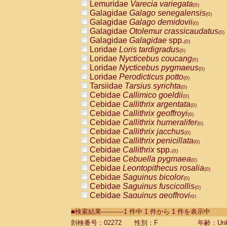
Lemuridae
Varecia variegata
(0)
Galagidae
Galago senegalensis
(0)
Galagidae
Galago demidovii
(0)
Galagidae
Otolemur crassicaudatus
(0)
Galagidae
Galagidae
spp.
(0)
Loridae
Loris tardigradus
(0)
Loridae
Nycticebus coucang
(0)
Loridae
Nycticebus pygmaeus
(0)
Loridae
Perodicticus potto
(0)
Tarsiidae
Tarsius syrichta
(0)
Cebidae
Callimico goeldii
(0)
Cebidae
Callithrix argentata
(0)
Cebidae
Callithrix geoffroyi
(0)
Cebidae
Callithrix humeralifer
(0)
Cebidae
Callithrix jacchus
(0)
Cebidae
Callithrix penicillata
(0)
Cebidae
Callithrix
spp.
(0)
Cebidae
Cebuella pygmaea
(0)
Cebidae
Leontopithecus rosalia
(0)
Cebidae
Saguinus bicolor
(0)
Cebidae
Saguinus fuscicollis
(0)
Cebidae
Saguinus geoffroyi
(0)
Cebidae
Saguinus imperator
(0)
■検索結果-----------1 件中 1 件から 1 件を表示中
Cebidae
Saguinus labiatus
(0)
Cebidae
Saguinus leucopus
剖検番号：02272
性別：F
年齢：Unk
(0)