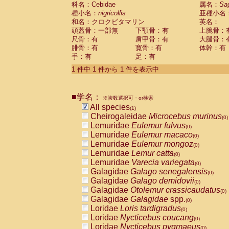
科名：Cebidae
Cebidae
Saguinus midas
属名：
Sa
(0)
種小名：
nigricollis
亜種小名
Cebidae
Saguinus mystax
(0)
和名：クロクビタマリン
英名：
Cebidae
Saguinus nigricollis
(1)
頭蓋骨：一部無
下顎骨：有
上腕骨：
Cebidae
Saguinus oedipus
(0)
尺骨：有
肩甲骨：有
大腿骨：
Cebidae
Saguinus weddelli
(0)
腓骨：有
寛骨：有
体幹：有
Cebidae
Saguinus
spp.
(0)
手：有
足：有
Cebidae
Aotus trivirgatus
(0)
Cebidae
Cebus albifrons
1 件中 1 件から 1 件を表示中
(0)
Cebidae
Cebus apella
(0)
Cebidae
Cebus capucinus
(0)
■学名：
Cebidae
Cebus nigrivittatus
※複数選択可・or検索
(0)
Cebidae
Cebus
spp.
All species
(0)
(1)
Cebidae
Saimiri boliviensis
Cheirogaleidae
Microcebus murinus
(0)
(0)
Cebidae
Saimiri sciureus
Lemuridae
Eulemur fulvus
(0)
(0)
Atelidae
Alouatta caraya
Lemuridae
Eulemur macaco
(0)
(0)
Atelidae
Alouatta fusca
Lemuridae
Eulemur mongoz
(0)
(0)
Atelidae
Alouatta seniculus
Lemuridae
Lemur catta
(0)
(0)
Atelidae
Alouatta
spp.
Lemuridae
Varecia variegata
(0)
(0)
Atelidae
Ateles belzebuth
Galagidae
Galago senegalensis
(0)
(0)
Atelidae
Ateles geoffroyi
Galagidae
Galago demidovii
(0)
(0)
Atelidae
Ateles paniscus
Galagidae
Otolemur crassicaudatus
(0)
(0)
Atelidae
Ateles
spp.
Galagidae
Galagidae
spp.
(0)
(0)
Atelidae
Lagothrix lagothricha
Loridae
Loris tardigradus
(0)
(0)
Atelidae
Lagothrix lagothricha cana
Loridae
Nycticebus coucang
(0)
(0)
Pitheciidae
Cacajao calvus rubicundu
Loridae
Nycticebus pygmaeus
(0)