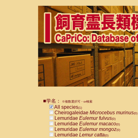
■学名：
※複数選択可・or検索
All species
(1)
Cheirogaleidae
Microcebus murinus
(0)
Lemuridae
Eulemur fulvus
(0)
Lemuridae
Eulemur macaco
(0)
Lemuridae
Eulemur mongoz
(0)
Lemuridae
Lemur catta
(0)