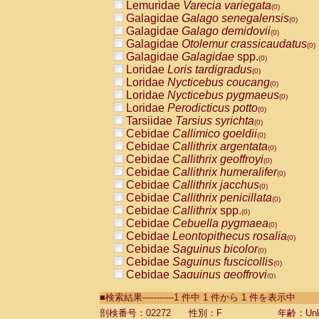
Lemuridae
Varecia variegata
(0)
Galagidae
Galago senegalensis
(0)
Galagidae
Galago demidovii
(0)
Galagidae
Otolemur crassicaudatus
(0)
Galagidae
Galagidae
spp.
(0)
Loridae
Loris tardigradus
(0)
Loridae
Nycticebus coucang
(0)
Loridae
Nycticebus pygmaeus
(0)
Loridae
Perodicticus potto
(0)
Tarsiidae
Tarsius syrichta
(0)
Cebidae
Callimico goeldii
(0)
Cebidae
Callithrix argentata
(0)
Cebidae
Callithrix geoffroyi
(0)
Cebidae
Callithrix humeralifer
(0)
Cebidae
Callithrix jacchus
(0)
Cebidae
Callithrix penicillata
(0)
Cebidae
Callithrix
spp.
(0)
Cebidae
Cebuella pygmaea
(0)
Cebidae
Leontopithecus rosalia
(0)
Cebidae
Saguinus bicolor
(0)
Cebidae
Saguinus fuscicollis
(0)
Cebidae
Saguinus geoffroyi
(0)
Cebidae
Saguinus imperator
(0)
■検索結果-----------1 件中 1 件から 1 件を表示中
Cebidae
Saguinus labiatus
(0)
Cebidae
Saguinus leucopus
剖検番号：02272
性別：F
年齢：Unk
(0)