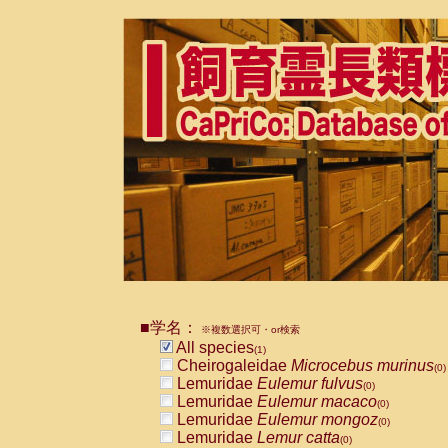
■学名：
※複数選択可・or検索
All species
(1)
Cheirogaleidae
Microcebus murinus
(0)
Lemuridae
Eulemur fulvus
(0)
Lemuridae
Eulemur macaco
(0)
Lemuridae
Eulemur mongoz
(0)
Lemuridae
Lemur catta
(0)