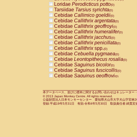
Pitheciidae
Callicebus cupreus
Loridae
Perodicticus potto
(0)
(0)
Pitheciidae
Callicebus donacophilus
Tarsiidae
Tarsius syrichta
(0
(0)
Pitheciidae
Callicebus moloch
Cebidae
Callimico goeldii
(0)
(0)
Pitheciidae
Callicebus torquatus
Cebidae
Callithrix argentata
(0)
(0)
Pitheciidae
Callicebus
spp.
Cebidae
Callithrix geoffroyi
(0)
(0)
Pitheciidae
Chiropotes satanas
Cebidae
Callithrix humeralifer
(0)
(0)
Pitheciidae
Pithecia monachus
Cebidae
Callithrix jacchus
(0)
(0)
Pitheciidae
Pithecia pithecia
Cebidae
Callithrix penicillata
(0)
(0)
Cercopithecidae
Cercocebus agilis
Cebidae
Callithrix
spp.
(0)
(0)
Cercopithecidae
Cercocebus galeritus
Cebidae
Cebuella pygmaea
(0)
Cercopithecidae
Cercocebus torquatu
Cebidae
Leontopithecus rosalia
(0)
Cercopithecidae
Cercocebus torquatus
Cebidae
Saguinus bicolor
(0)
Cercopithecidae
Cercocebus torquatu
Cebidae
Saguinus fuscicollis
(0)
Cercopithecidae
Cercocebus
hybrid
Cebidae
Saguinus geoffroyi
(0)
(0)
Cercopithecidae
Cercocebus
spp.
Cebidae
Saguinus imperator
(0)
(0)
Cercopithecidae
Lophocebus albigen
Cebidae
Saguinus labiatus
(0)
Cercopithecidae
Papio anubis
Cebidae
Saguinus leucopus
本データベース、並びに標本に関するお問い合わせはキュレーター・新宅勇太までお願い
(0)
(0)
© 2013 Japan Monkey Centre. All rights reserved.
Cercopithecidae
Papio cynocephalus
Cebidae
Saguinus midas
(
(0)
公益財団法人日本モンキーセンター 愛知県犬山市大字犬山字官林26番
Cercopithecidae
Papio hamadryas
Cebidae
Saguinus mystax
(0)
登録:平成19年5月31日 有効:令和4年5月30日 取扱責任者:綿貫宏
(0)
Cercopithecidae
Papio papio
Cebidae
Saguinus nigricollis
(0)
(1)
Cercopithecidae
Papio
spp.
Cebidae
Saguinus oedipus
(0)
(0)
Cercopithecidae
Mandrillus leucopha
Cebidae
Saguinus weddelli
(0)
Cercopithecidae
Mandrillus sphinx
Cebidae
Saguinus
spp.
(0)
(0)
Cercopithecidae
Theropithecus gelad
Cebidae
Aotus trivirgatus
(0)
Cercopithecidae
Macaca arctoides
Cebidae
Cebus albifrons
(0)
(0)