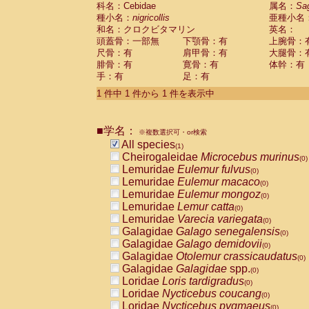
科名：Cebidae
Cebidae
Saguinus midas
属名：
Sa
(0)
種小名：
nigricollis
亜種小名
Cebidae
Saguinus mystax
(0)
和名：クロクビタマリン
英名：
Cebidae
Saguinus nigricollis
(1)
頭蓋骨：一部無
下顎骨：有
上腕骨：
Cebidae
Saguinus oedipus
(0)
尺骨：有
肩甲骨：有
大腿骨：
Cebidae
Saguinus weddelli
(0)
腓骨：有
寛骨：有
体幹：有
Cebidae
Saguinus
spp.
(0)
手：有
足：有
Cebidae
Aotus trivirgatus
(0)
Cebidae
Cebus albifrons
1 件中 1 件から 1 件を表示中
(0)
Cebidae
Cebus apella
(0)
Cebidae
Cebus capucinus
(0)
■学名：
Cebidae
Cebus nigrivittatus
※複数選択可・or検索
(0)
Cebidae
Cebus
spp.
All species
(0)
(1)
Cebidae
Saimiri boliviensis
Cheirogaleidae
Microcebus murinus
(0)
(0)
Cebidae
Saimiri sciureus
Lemuridae
Eulemur fulvus
(0)
(0)
Atelidae
Alouatta caraya
Lemuridae
Eulemur macaco
(0)
(0)
Atelidae
Alouatta fusca
Lemuridae
Eulemur mongoz
(0)
(0)
Atelidae
Alouatta seniculus
Lemuridae
Lemur catta
(0)
(0)
Atelidae
Alouatta
spp.
Lemuridae
Varecia variegata
(0)
(0)
Atelidae
Ateles belzebuth
Galagidae
Galago senegalensis
(0)
(0)
Atelidae
Ateles geoffroyi
Galagidae
Galago demidovii
(0)
(0)
Atelidae
Ateles paniscus
Galagidae
Otolemur crassicaudatus
(0)
(0)
Atelidae
Ateles
spp.
Galagidae
Galagidae
spp.
(0)
(0)
Atelidae
Lagothrix lagothricha
Loridae
Loris tardigradus
(0)
(0)
Atelidae
Lagothrix lagothricha cana
Loridae
Nycticebus coucang
(0)
(0)
Pitheciidae
Cacajao calvus rubicundu
Loridae
Nycticebus pygmaeus
(0)