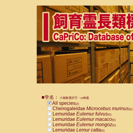
■学名：
※複数選択可・or検索
All species
(2)
Cheirogaleidae
Microcebus murinus
(0)
Lemuridae
Eulemur fulvus
(0)
Lemuridae
Eulemur macaco
(0)
Lemuridae
Eulemur mongoz
(0)
Lemuridae
Lemur catta
(0)