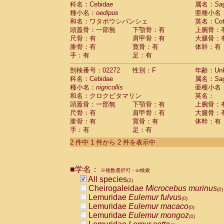
科名：Cebidae
Cebidae
Saguinus midas
属名：
Sa
(0)
種小名：
oedipus
亜種小名
Cebidae
Saguinus mystax
(0)
和名：ワタボウシパンシェ
英名：Cotto
Cebidae
Saguinus nigricollis
(1)
頭蓋骨：一部無
下顎骨：有
上腕骨：
Cebidae
Saguinus oedipus
(1)
尺骨：有
肩甲骨：有
大腿骨：
Cebidae
Saguinus weddelli
(0)
腓骨：有
寛骨：有
体幹：有
Cebidae
Saguinus
spp.
(0)
手：有
足：有
Cebidae
Aotus trivirgatus
(0)
Cebidae
Cebus albifrons
(0)
剖検番号：02272
性別：F
年齢：Unk
Cebidae
Cebus apella
科名：Cebidae
(0)
属名：
Sa
Cebidae
Cebus capucinus
種小名：
nigricollis
亜種小名
(0)
Cebidae
Cebus nigrivittatus
和名：クロクビタマリン
英名：
(0)
Cebidae
Cebus
spp.
頭蓋骨：一部無
下顎骨：有
上腕骨：
(0)
Cebidae
Saimiri boliviensis
尺骨：有
肩甲骨：有
大腿骨：
(0)
腓骨：有
Cebidae
Saimiri sciureus
寛骨：有
体幹：有
(0)
手：有
足：有
Atelidae
Alouatta caraya
(0)
Atelidae
Alouatta fusca
(0)
2 件中 1 件から 2 件を表示中
Atelidae
Alouatta seniculus
(0)
Atelidae
Alouatta
spp.
(0)
Atelidae
Ateles belzebuth
■学名：
(0)
※複数選択可・or検索
Atelidae
Ateles geoffroyi
(0)
All species
(2)
Atelidae
Ateles paniscus
(0)
Cheirogaleidae
Microcebus murinus
(0)
Atelidae
Ateles
spp.
(0)
Lemuridae
Eulemur fulvus
(0)
Atelidae
Lagothrix lagothricha
(0)
Lemuridae
Eulemur macaco
(0)
Atelidae
Lagothrix lagothricha cana
(0)
Lemuridae
Eulemur mongoz
(0)
Pitheciidae
Cacajao calvus rubicundu