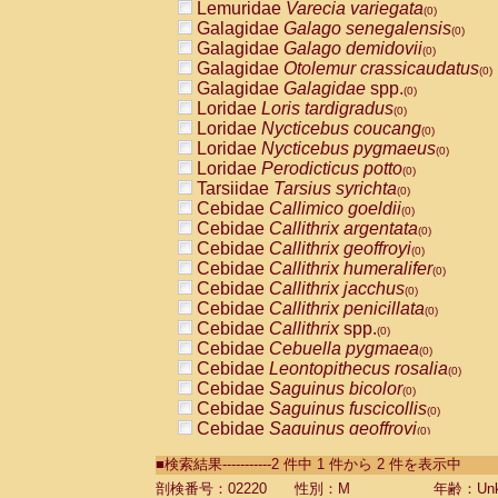
Lemuridae
Varecia variegata
(0)
Galagidae
Galago senegalensis
(0)
Galagidae
Galago demidovii
(0)
Galagidae
Otolemur crassicaudatus
(0)
Galagidae
Galagidae
spp.
(0)
Loridae
Loris tardigradus
(0)
Loridae
Nycticebus coucang
(0)
Loridae
Nycticebus pygmaeus
(0)
Loridae
Perodicticus potto
(0)
Tarsiidae
Tarsius syrichta
(0)
Cebidae
Callimico goeldii
(0)
Cebidae
Callithrix argentata
(0)
Cebidae
Callithrix geoffroyi
(0)
Cebidae
Callithrix humeralifer
(0)
Cebidae
Callithrix jacchus
(0)
Cebidae
Callithrix penicillata
(0)
Cebidae
Callithrix
spp.
(0)
Cebidae
Cebuella pygmaea
(0)
Cebidae
Leontopithecus rosalia
(0)
Cebidae
Saguinus bicolor
(0)
Cebidae
Saguinus fuscicollis
(0)
Cebidae
Saguinus geoffroyi
(0)
Cebidae
Saguinus imperator
(0)
■検索結果-----------2 件中 1 件から 2 件を表示中
Cebidae
Saguinus labiatus
(0)
Cebidae
Saguinus leucopus
剖検番号：02220
性別：M
年齢：Unk
(0)