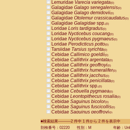
Lemuridae
Varecia variegata
(0)
Galagidae
Galago senegalensis
(0)
Galagidae
Galago demidovii
(0)
Galagidae
Otolemur crassicaudatus
(0)
Galagidae
Galagidae
spp.
(0)
Loridae
Loris tardigradus
(0)
Loridae
Nycticebus coucang
(0)
Loridae
Nycticebus pygmaeus
(0)
Loridae
Perodicticus potto
(0)
Tarsiidae
Tarsius syrichta
(0)
Cebidae
Callimico goeldii
(0)
Cebidae
Callithrix argentata
(0)
Cebidae
Callithrix geoffroyi
(0)
Cebidae
Callithrix humeralifer
(0)
Cebidae
Callithrix jacchus
(0)
Cebidae
Callithrix penicillata
(0)
Cebidae
Callithrix
spp.
(0)
Cebidae
Cebuella pygmaea
(0)
Cebidae
Leontopithecus rosalia
(0)
Cebidae
Saguinus bicolor
(0)
Cebidae
Saguinus fuscicollis
(0)
Cebidae
Saguinus geoffroyi
(0)
Cebidae
Saguinus imperator
(0)
■検索結果-----------2 件中 1 件から 2 件を表示中
Cebidae
Saguinus labiatus
(0)
Cebidae
Saguinus leucopus
剖検番号：02220
性別：M
年齢：Unk
(0)