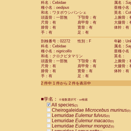
科名：Cebidae
Cebidae
Saguinus midas
属名：
Sa
(0)
種小名：
oedipus
亜種小名
Cebidae
Saguinus mystax
(0)
和名：ワタボウシパンシェ
英名：Cotto
Cebidae
Saguinus nigricollis
(1)
頭蓋骨：一部無
下顎骨：有
上腕骨：
Cebidae
Saguinus oedipus
(1)
尺骨：有
肩甲骨：有
大腿骨：
Cebidae
Saguinus weddelli
(0)
腓骨：有
寛骨：有
体幹：有
Cebidae
Saguinus
spp.
(0)
手：有
足：有
Cebidae
Aotus trivirgatus
(0)
Cebidae
Cebus albifrons
(0)
剖検番号：02272
性別：F
年齢：Unk
Cebidae
Cebus apella
科名：Cebidae
(0)
属名：
Sa
Cebidae
Cebus capucinus
種小名：
nigricollis
亜種小名
(0)
Cebidae
Cebus nigrivittatus
和名：クロクビタマリン
英名：
(0)
Cebidae
Cebus
spp.
頭蓋骨：一部無
下顎骨：有
上腕骨：
(0)
Cebidae
Saimiri boliviensis
尺骨：有
肩甲骨：有
大腿骨：
(0)
腓骨：有
Cebidae
Saimiri sciureus
寛骨：有
体幹：有
(0)
手：有
足：有
Atelidae
Alouatta caraya
(0)
Atelidae
Alouatta fusca
(0)
2 件中 1 件から 2 件を表示中
Atelidae
Alouatta seniculus
(0)
Atelidae
Alouatta
spp.
(0)
Atelidae
Ateles belzebuth
■学名：
(0)
※複数選択可・or検索
Atelidae
Ateles geoffroyi
(0)
All species
(2)
Atelidae
Ateles paniscus
(0)
Cheirogaleidae
Microcebus murinus
(0)
Atelidae
Ateles
spp.
(0)
Lemuridae
Eulemur fulvus
(0)
Atelidae
Lagothrix lagothricha
(0)
Lemuridae
Eulemur macaco
(0)
Atelidae
Lagothrix lagothricha cana
(0)
Lemuridae
Eulemur mongoz
(0)
Pitheciidae
Cacajao calvus rubicundu