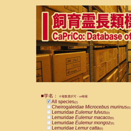
■学名：
※複数選択可・or検索
All species
(2)
Cheirogaleidae
Microcebus murinus
(0)
Lemuridae
Eulemur fulvus
(0)
Lemuridae
Eulemur macaco
(0)
Lemuridae
Eulemur mongoz
(0)
Lemuridae
Lemur catta
(0)