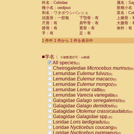
科名：Cebidae
Cebidae
Saguinus midas
属名：
Sa
(0)
種小名：
oedipus
亜種小名
Cebidae
Saguinus mystax
(0)
和名：ワタボウシパンシェ
英名：Cotto
Cebidae
Saguinus nigricollis
(0)
頭蓋骨：一部無
下顎骨：有
上腕骨：
Cebidae
Saguinus oedipus
(1)
尺骨：有
肩甲骨：有
大腿骨：
Cebidae
Saguinus weddelli
(0)
腓骨：有
寛骨：有
体幹：有
Cebidae
Saguinus
spp.
(0)
手：有
足：有
Cebidae
Aotus trivirgatus
(0)
Cebidae
Cebus albifrons
1 件中 1 件から 1 件を表示中
(0)
Cebidae
Cebus apella
(0)
Cebidae
Cebus capucinus
(0)
■学名：
Cebidae
Cebus nigrivittatus
※複数選択可・or検索
(0)
Cebidae
Cebus
spp.
All species
(0)
(1)
Cebidae
Saimiri boliviensis
Cheirogaleidae
Microcebus murinus
(0)
(0)
Cebidae
Saimiri sciureus
Lemuridae
Eulemur fulvus
(0)
(0)
Atelidae
Alouatta caraya
Lemuridae
Eulemur macaco
(0)
(0)
Atelidae
Alouatta fusca
Lemuridae
Eulemur mongoz
(0)
(0)
Atelidae
Alouatta seniculus
Lemuridae
Lemur catta
(0)
(0)
Atelidae
Alouatta
spp.
Lemuridae
Varecia variegata
(0)
(0)
Atelidae
Ateles belzebuth
Galagidae
Galago senegalensis
(0)
(0)
Atelidae
Ateles geoffroyi
Galagidae
Galago demidovii
(0)
(0)
Atelidae
Ateles paniscus
Galagidae
Otolemur crassicaudatus
(0)
(0)
Atelidae
Ateles
spp.
Galagidae
Galagidae
spp.
(0)
(0)
Atelidae
Lagothrix lagothricha
Loridae
Loris tardigradus
(0)
(0)
Atelidae
Lagothrix lagothricha cana
Loridae
Nycticebus coucang
(0)
(0)
Pitheciidae
Cacajao calvus rubicundu
Loridae
Nycticebus pygmaeus
(0)