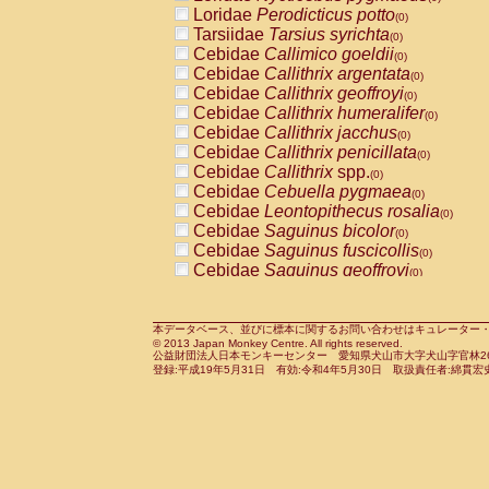
Pitheciidae
Callicebus cupreus
Loridae
Perodicticus potto
(0)
(0)
Pitheciidae
Callicebus donacophilus
Tarsiidae
Tarsius syrichta
(0
(0)
Pitheciidae
Callicebus moloch
Cebidae
Callimico goeldii
(0)
(0)
Pitheciidae
Callicebus torquatus
Cebidae
Callithrix argentata
(0)
(0)
Pitheciidae
Callicebus
spp.
Cebidae
Callithrix geoffroyi
(0)
(0)
Pitheciidae
Chiropotes satanas
Cebidae
Callithrix humeralifer
(0)
(0)
Pitheciidae
Pithecia monachus
Cebidae
Callithrix jacchus
(0)
(0)
Pitheciidae
Pithecia pithecia
Cebidae
Callithrix penicillata
(0)
(0)
Cercopithecidae
Cercocebus agilis
Cebidae
Callithrix
spp.
(0)
(0)
Cercopithecidae
Cercocebus galeritus
Cebidae
Cebuella pygmaea
(0)
Cercopithecidae
Cercocebus torquatu
Cebidae
Leontopithecus rosalia
(0)
Cercopithecidae
Cercocebus torquatus
Cebidae
Saguinus bicolor
(0)
Cercopithecidae
Cercocebus torquatu
Cebidae
Saguinus fuscicollis
(0)
Cercopithecidae
Cercocebus
hybrid
Cebidae
Saguinus geoffroyi
(0)
(0)
Cercopithecidae
Cercocebus
spp.
Cebidae
Saguinus imperator
(0)
(0)
Cercopithecidae
Lophocebus albigen
Cebidae
Saguinus labiatus
(0)
Cercopithecidae
Papio anubis
Cebidae
Saguinus leucopus
本データベース、並びに標本に関するお問い合わせはキュレーター・新宅勇太までお願い
(0)
(0)
© 2013 Japan Monkey Centre. All rights reserved.
Cercopithecidae
Papio cynocephalus
Cebidae
Saguinus midas
(
(0)
公益財団法人日本モンキーセンター 愛知県犬山市大字犬山字官林26番
Cercopithecidae
Papio hamadryas
Cebidae
Saguinus mystax
(0)
登録:平成19年5月31日 有効:令和4年5月30日 取扱責任者:綿貫宏
(0)
Cercopithecidae
Papio papio
Cebidae
Saguinus nigricollis
(0)
(0)
Cercopithecidae
Papio
spp.
Cebidae
Saguinus oedipus
(0)
(1)
Cercopithecidae
Mandrillus leucopha
Cebidae
Saguinus weddelli
(0)
Cercopithecidae
Mandrillus sphinx
Cebidae
Saguinus
spp.
(0)
(0)
Cercopithecidae
Theropithecus gelad
Cebidae
Aotus trivirgatus
(0)
Cercopithecidae
Macaca arctoides
Cebidae
Cebus albifrons
(0)
(0)