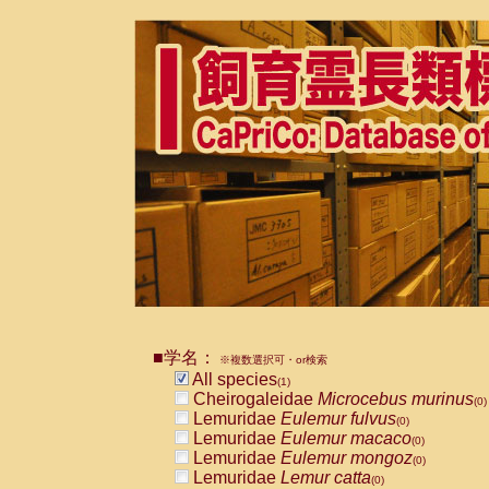
■学名：
※複数選択可・or検索
All species
(1)
Cheirogaleidae
Microcebus murinus
(0)
Lemuridae
Eulemur fulvus
(0)
Lemuridae
Eulemur macaco
(0)
Lemuridae
Eulemur mongoz
(0)
Lemuridae
Lemur catta
(0)