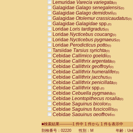
Lemuridae
Varecia variegata
(0)
Galagidae
Galago senegalensis
(0)
Galagidae
Galago demidovii
(0)
Galagidae
Otolemur crassicaudatus
(0)
Galagidae
Galagidae
spp.
(0)
Loridae
Loris tardigradus
(0)
Loridae
Nycticebus coucang
(0)
Loridae
Nycticebus pygmaeus
(0)
Loridae
Perodicticus potto
(0)
Tarsiidae
Tarsius syrichta
(0)
Cebidae
Callimico goeldii
(0)
Cebidae
Callithrix argentata
(0)
Cebidae
Callithrix geoffroyi
(0)
Cebidae
Callithrix humeralifer
(0)
Cebidae
Callithrix jacchus
(0)
Cebidae
Callithrix penicillata
(0)
Cebidae
Callithrix
spp.
(0)
Cebidae
Cebuella pygmaea
(0)
Cebidae
Leontopithecus rosalia
(0)
Cebidae
Saguinus bicolor
(0)
Cebidae
Saguinus fuscicollis
(0)
Cebidae
Saguinus geoffroyi
(0)
Cebidae
Saguinus imperator
(0)
■検索結果-----------1 件中 1 件から 1 件を表示中
Cebidae
Saguinus labiatus
(0)
Cebidae
Saguinus leucopus
剖検番号：02220
性別：M
年齢：Unk
(0)