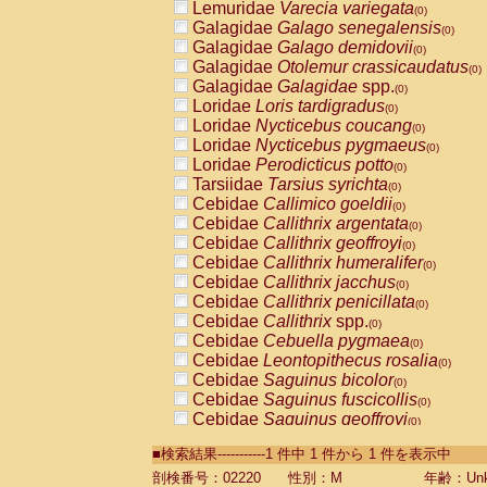
Lemuridae
Varecia variegata
(0)
Galagidae
Galago senegalensis
(0)
Galagidae
Galago demidovii
(0)
Galagidae
Otolemur crassicaudatus
(0)
Galagidae
Galagidae
spp.
(0)
Loridae
Loris tardigradus
(0)
Loridae
Nycticebus coucang
(0)
Loridae
Nycticebus pygmaeus
(0)
Loridae
Perodicticus potto
(0)
Tarsiidae
Tarsius syrichta
(0)
Cebidae
Callimico goeldii
(0)
Cebidae
Callithrix argentata
(0)
Cebidae
Callithrix geoffroyi
(0)
Cebidae
Callithrix humeralifer
(0)
Cebidae
Callithrix jacchus
(0)
Cebidae
Callithrix penicillata
(0)
Cebidae
Callithrix
spp.
(0)
Cebidae
Cebuella pygmaea
(0)
Cebidae
Leontopithecus rosalia
(0)
Cebidae
Saguinus bicolor
(0)
Cebidae
Saguinus fuscicollis
(0)
Cebidae
Saguinus geoffroyi
(0)
Cebidae
Saguinus imperator
(0)
■検索結果-----------1 件中 1 件から 1 件を表示中
Cebidae
Saguinus labiatus
(0)
Cebidae
Saguinus leucopus
剖検番号：02220
性別：M
年齢：Unk
(0)