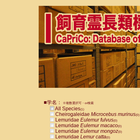
■学名：
※複数選択可・or検索
All Species
(1)
Cheirogaleidae
Microcebus murinus
(0)
Lemuridae
Eulemur fulvus
(0)
Lemuridae
Eulemur macaco
(0)
Lemuridae
Eulemur mongoz
(0)
Lemuridae
Lemur catta
(0)