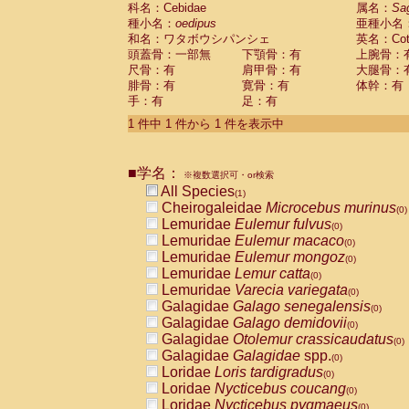
科名：Cebidae
Cebidae
Saguinus midas
属名：
Sa
(0)
種小名：
oedipus
亜種小名
Cebidae
Saguinus mystax
(0)
和名：ワタボウシパンシェ
英名：Cotto
Cebidae
Saguinus nigricollis
(0)
頭蓋骨：一部無
下顎骨：有
上腕骨：
Cebidae
Saguinus oedipus
(1)
尺骨：有
肩甲骨：有
大腿骨：
Cebidae
Saguinus weddelli
(0)
腓骨：有
寛骨：有
体幹：有
Cebidae
Saguinus
spp.
(0)
手：有
足：有
Cebidae
Aotus trivirgatus
(0)
Cebidae
Cebus albifrons
1 件中 1 件から 1 件を表示中
(0)
Cebidae
Cebus apella
(0)
Cebidae
Cebus capucinus
(0)
■学名：
Cebidae
Cebus nigrivittatus
※複数選択可・or検索
(0)
Cebidae
Cebus
spp.
All Species
(0)
(1)
Cebidae
Saimiri boliviensis
Cheirogaleidae
Microcebus murinus
(0)
(0)
Cebidae
Saimiri sciureus
Lemuridae
Eulemur fulvus
(0)
(0)
Atelidae
Alouatta caraya
Lemuridae
Eulemur macaco
(0)
(0)
Atelidae
Alouatta fusca
Lemuridae
Eulemur mongoz
(0)
(0)
Atelidae
Alouatta seniculus
Lemuridae
Lemur catta
(0)
(0)
Atelidae
Alouatta
spp.
Lemuridae
Varecia variegata
(0)
(0)
Atelidae
Ateles belzebuth
Galagidae
Galago senegalensis
(0)
(0)
Atelidae
Ateles geoffroyi
Galagidae
Galago demidovii
(0)
(0)
Atelidae
Ateles paniscus
Galagidae
Otolemur crassicaudatus
(0)
(0)
Atelidae
Ateles
spp.
Galagidae
Galagidae
spp.
(0)
(0)
Atelidae
Lagothrix lagothricha
Loridae
Loris tardigradus
(0)
(0)
Atelidae
Lagothrix lagothricha cana
Loridae
Nycticebus coucang
(0)
(0)
Pitheciidae
Cacajao calvus rubicundu
Loridae
Nycticebus pygmaeus
(0)