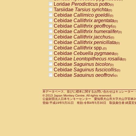
Pitheciidae
Callicebus cupreus
Loridae
Perodicticus potto
(0)
(0)
Pitheciidae
Callicebus donacophilus
Tarsiidae
Tarsius syrichta
(0
(0)
Pitheciidae
Callicebus moloch
Cebidae
Callimico goeldii
(0)
(0)
Pitheciidae
Callicebus torquatus
Cebidae
Callithrix argentata
(0)
(0)
Pitheciidae
Callicebus
spp.
Cebidae
Callithrix geoffroyi
(0)
(0)
Pitheciidae
Chiropotes satanas
Cebidae
Callithrix humeralifer
(0)
(0)
Pitheciidae
Pithecia monachus
Cebidae
Callithrix jacchus
(0)
(0)
Pitheciidae
Pithecia pithecia
Cebidae
Callithrix penicillata
(0)
(0)
Cercopithecidae
Cercocebus agilis
Cebidae
Callithrix
spp.
(0)
(0)
Cercopithecidae
Cercocebus galeritus
Cebidae
Cebuella pygmaea
(0)
Cercopithecidae
Cercocebus torquatu
Cebidae
Leontopithecus rosalia
(0)
Cercopithecidae
Cercocebus torquatus
Cebidae
Saguinus bicolor
(0)
Cercopithecidae
Cercocebus torquatu
Cebidae
Saguinus fuscicollis
(0)
Cercopithecidae
Cercocebus
hybrid
Cebidae
Saguinus geoffroyi
(0)
(0)
Cercopithecidae
Cercocebus
spp.
Cebidae
Saguinus imperator
(0)
(0)
Cercopithecidae
Lophocebus albigen
Cebidae
Saguinus labiatus
(0)
Cercopithecidae
Papio anubis
Cebidae
Saguinus leucopus
本データベース、並びに標本に関するお問い合わせはキュレーター・新宅勇太までお願い
(0)
(0)
© 2013 Japan Monkey Centre. All rights reserved.
Cercopithecidae
Papio cynocephalus
Cebidae
Saguinus midas
(
(0)
公益財団法人日本モンキーセンター 愛知県犬山市大字犬山字官林26番
Cercopithecidae
Papio hamadryas
Cebidae
Saguinus mystax
(0)
登録:平成19年5月31日 有効:令和4年5月30日 取扱責任者:綿貫宏
(0)
Cercopithecidae
Papio papio
Cebidae
Saguinus nigricollis
(0)
(0)
Cercopithecidae
Papio
spp.
Cebidae
Saguinus oedipus
(0)
(1)
Cercopithecidae
Mandrillus leucopha
Cebidae
Saguinus weddelli
(0)
Cercopithecidae
Mandrillus sphinx
Cebidae
Saguinus
spp.
(0)
(0)
Cercopithecidae
Theropithecus gelad
Cebidae
Aotus trivirgatus
(0)
Cercopithecidae
Macaca arctoides
Cebidae
Cebus albifrons
(0)
(0)