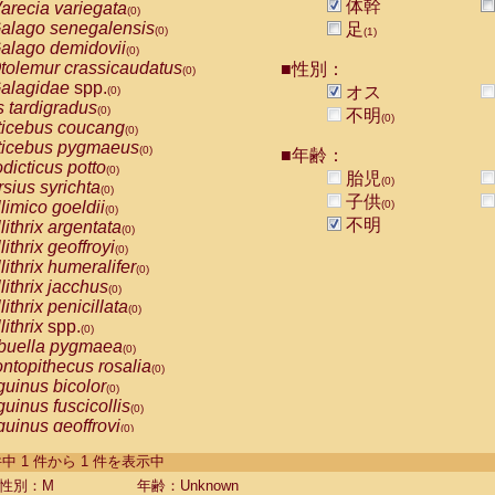
体幹
arecia variegata
(0)
alago senegalensis
足
(0)
(1)
alago demidovii
(0)
tolemur crassicaudatus
■性別：
(0)
alagidae
spp.
オス
(0)
s tardigradus
(0)
不明
(0)
ticebus coucang
(0)
ticebus pygmaeus
(0)
■年齢：
dicticus potto
(0)
胎児
(0)
rsius syrichta
(0)
子供
limico goeldii
(0)
(0)
不明
lithrix argentata
(0)
lithrix geoffroyi
(0)
lithrix humeralifer
(0)
lithrix jacchus
(0)
lithrix penicillata
(0)
lithrix
spp.
(0)
buella pygmaea
(0)
ntopithecus rosalia
(0)
uinus bicolor
(0)
uinus fuscicollis
(0)
uinus geoffroyi
(0)
uinus imperator
(0)
-1 件中 1 件から 1 件を表示中
uinus labiatus
(0)
guinus leucopus
性別：M
年齢：Unknown
(0)