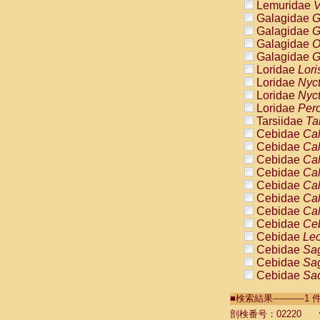
Lemuridae
V
Galagidae
G
Galagidae
G
Galagidae
O
Galagidae
G
Loridae
Lori
Loridae
Nyc
Loridae
Nyc
Loridae
Pero
Tarsiidae
Ta
Cebidae
Cal
Cebidae
Cal
Cebidae
Cal
Cebidae
Cal
Cebidae
Cal
Cebidae
Cal
Cebidae
Cal
Cebidae
Ce
Cebidae
Leo
Cebidae
Sag
Cebidae
Sag
Cebidae
Sag
Cebidae
Sag
■検索結果----------
Cebidae
Sag
Cebidae
Sa
剖検番号：02220