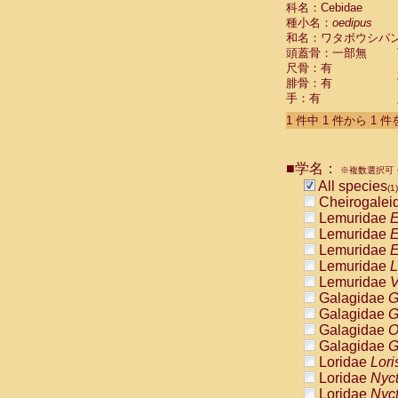
科名：Cebidae
Cebidae
Sa
種小名：
oedipus
Cebidae
Sa
和名：ワタボウシパ
Cebidae
Sag
頭蓋骨：一部無
Cebidae
Sa
尺骨：有
Cebidae
Sag
腓骨：有
Cebidae
Sa
手：有
Cebidae
Aot
Cebidae
Ceb
1 件中 1 件から 1 
Cebidae
Ceb
Cebidae
Ce
■学名：
Cebidae
Ceb
※複数選択可・
Cebidae
Ce
All species
(1)
Cebidae
Sai
Cheirogalei
Cebidae
Sai
Lemuridae
E
Atelidae
Alo
Lemuridae
E
Atelidae
Alo
Lemuridae
E
Atelidae
Alo
Lemuridae
L
Atelidae
Alo
Lemuridae
V
Atelidae
Ate
Galagidae
G
Atelidae
Ate
Galagidae
G
Atelidae
Ate
Galagidae
O
Atelidae
Ate
Galagidae
G
Atelidae
Lag
Loridae
Lori
Atelidae
Lag
Loridae
Nyc
Pitheciidae
Loridae
Nyc