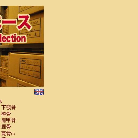
索
下顎骨
橈骨
肩甲骨
脛骨
寛骨
(1)