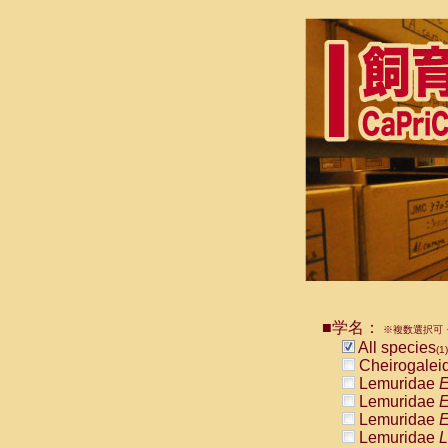
■学名：
※複数選択可・
All species
(1)
Cheirogalei
Lemuridae
E
Lemuridae
E
Lemuridae
E
Lemuridae
L