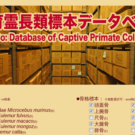
■骨格標本：
or検索
※複数選択可・and検
頭蓋骨
dae
Microcebus murinus
上腕骨
(0)
ulemur fulvus
(0)
尺骨
(1)
ulemur macaco
(0)
大腿骨
ulemur mongoz
(0)
腓骨
emur catta
(1)
(0)