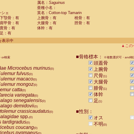
guinus midas
属名：
Saguinus
(0)
亜種小名：
guinus mystax
(0)
ンシェ
英名：Cotton-top Tamarin
uinus nigricollis
(0)
下顎骨：有
上腕骨：有
橈骨：有
guinus oedipus
(1)
肩甲骨：有
大腿骨：有
脛骨：有
uinus weddelli
(0)
寛骨：有
体幹：有
guinus
spp.
(0)
足：有
us trivirgatus
(0)
us albifrons
件を表示中
(0)
us apella
▲この
(0)
bus capucinus
(0)
us nigrivittatus
■骨格標本：
or検索
(0)
※複数選択可・and検
bus
spp.
頭蓋骨
(0)
miri boliviensis
dae
Microcebus murinus
(0)
上腕骨
(0)
miri sciureus
ulemur fulvus
(0)
(0)
尺骨
(1)
uatta caraya
ulemur macaco
(0)
(0)
大腿骨
uatta fusca
ulemur mongoz
(0)
(0)
腓骨
uatta seniculus
emur catta
(1)
(0)
(0)
uatta
spp.
体幹
arecia variegata
(0)
(0)
les belzebuth
alago senegalensis
足
(0)
(0)
(1)
les geoffroyi
alago demidovii
(0)
(0)
les paniscus
tolemur crassicaudatus
■性別：
(0)
(0)
les
spp.
alagidae
spp.
(0)
オス
(0)
othrix lagothricha
s tardigradus
(0)
(0)
不明
(0)
othrix lagothricha cana
ticebus coucang
(0)
(0)
Cacajao calvus rubicundus
ticebus pygmaeus
(0)
(0)