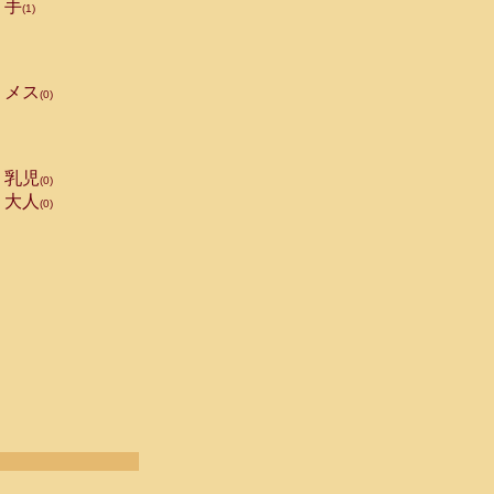
手
(1)
メス
(0)
乳児
(0)
大人
(0)