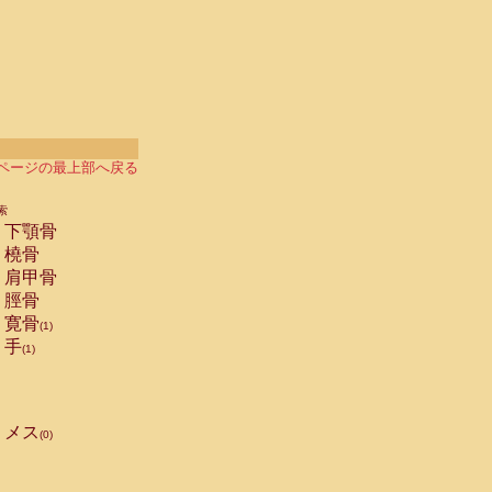
ページの最上部へ戻る
索
下顎骨
橈骨
肩甲骨
脛骨
寛骨
(1)
手
(1)
メス
(0)