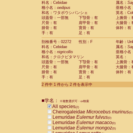
科名：Cebidae
Cebidae
Saguinus midas
属名：
Sa
(0)
種小名：
oedipus
亜種小名
Cebidae
Saguinus mystax
(0)
和名：ワタボウシパンシェ
英名：Cotto
Cebidae
Saguinus nigricollis
(1)
頭蓋骨：一部無
下顎骨：有
上腕骨：
Cebidae
Saguinus oedipus
(1)
尺骨：有
肩甲骨：有
大腿骨：
Cebidae
Saguinus weddelli
(0)
腓骨：有
寛骨：有
体幹：有
Cebidae
Saguinus
spp.
(0)
手：有
足：有
Cebidae
Aotus trivirgatus
(0)
Cebidae
Cebus albifrons
(0)
剖検番号：02272
性別：F
年齢：Unk
Cebidae
Cebus apella
科名：Cebidae
(0)
属名：
Sa
Cebidae
Cebus capucinus
種小名：
nigricollis
亜種小名
(0)
Cebidae
Cebus nigrivittatus
和名：クロクビタマリン
英名：
(0)
Cebidae
Cebus
spp.
頭蓋骨：一部無
下顎骨：有
上腕骨：
(0)
Cebidae
Saimiri boliviensis
尺骨：有
肩甲骨：有
大腿骨：
(0)
腓骨：有
Cebidae
Saimiri sciureus
寛骨：有
体幹：有
(0)
手：有
足：有
Atelidae
Alouatta caraya
(0)
Atelidae
Alouatta fusca
(0)
2 件中 1 件から 2 件を表示中
Atelidae
Alouatta seniculus
(0)
Atelidae
Alouatta
spp.
(0)
Atelidae
Ateles belzebuth
■学名：
(0)
※複数選択可・or検索
Atelidae
Ateles geoffroyi
(0)
All species
(2)
Atelidae
Ateles paniscus
(0)
Cheirogaleidae
Microcebus murinus
(0)
Atelidae
Ateles
spp.
(0)
Lemuridae
Eulemur fulvus
(0)
Atelidae
Lagothrix lagothricha
(0)
Lemuridae
Eulemur macaco
(0)
Atelidae
Lagothrix lagothricha cana
(0)
Lemuridae
Eulemur mongoz
(0)
Pitheciidae
Cacajao calvus rubicundu