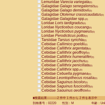
Lemuridae
Varecia variegata
(0)
Galagidae
Galago senegalensis
(0)
Galagidae
Galago demidovii
(0)
Galagidae
Otolemur crassicaudatus
(0)
Galagidae
Galagidae
spp.
(0)
Loridae
Loris tardigradus
(0)
Loridae
Nycticebus coucang
(0)
Loridae
Nycticebus pygmaeus
(0)
Loridae
Perodicticus potto
(0)
Tarsiidae
Tarsius syrichta
(0)
Cebidae
Callimico goeldii
(0)
Cebidae
Callithrix argentata
(0)
Cebidae
Callithrix geoffroyi
(0)
Cebidae
Callithrix humeralifer
(0)
Cebidae
Callithrix jacchus
(0)
Cebidae
Callithrix penicillata
(0)
Cebidae
Callithrix
spp.
(0)
Cebidae
Cebuella pygmaea
(0)
Cebidae
Leontopithecus rosalia
(0)
Cebidae
Saguinus bicolor
(0)
Cebidae
Saguinus fuscicollis
(0)
Cebidae
Saguinus geoffroyi
(0)
Cebidae
Saguinus imperator
(0)
■検索結果-----------2 件中 1 件から 2 件を表示中
Cebidae
Saguinus labiatus
(0)
Cebidae
Saguinus leucopus
剖検番号：02220
性別：M
年齢：Unk
(0)