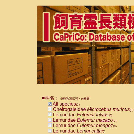
■学名：
※複数選択可・or検索
All species
(2)
Cheirogaleidae
Microcebus murinus
(0)
Lemuridae
Eulemur fulvus
(0)
Lemuridae
Eulemur macaco
(0)
Lemuridae
Eulemur mongoz
(0)
Lemuridae
Lemur catta
(0)