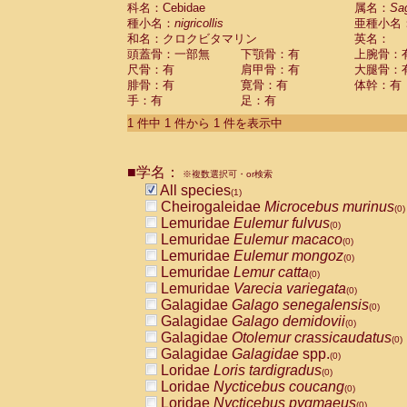
科名：Cebidae
Cebidae
Saguinus midas
属名：
Sa
(0)
種小名：
nigricollis
亜種小名
Cebidae
Saguinus mystax
(0)
和名：クロクビタマリン
英名：
Cebidae
Saguinus nigricollis
(1)
頭蓋骨：一部無
下顎骨：有
上腕骨：
Cebidae
Saguinus oedipus
(0)
尺骨：有
肩甲骨：有
大腿骨：
Cebidae
Saguinus weddelli
(0)
腓骨：有
寛骨：有
体幹：有
Cebidae
Saguinus
spp.
(0)
手：有
足：有
Cebidae
Aotus trivirgatus
(0)
Cebidae
Cebus albifrons
1 件中 1 件から 1 件を表示中
(0)
Cebidae
Cebus apella
(0)
Cebidae
Cebus capucinus
(0)
■学名：
Cebidae
Cebus nigrivittatus
※複数選択可・or検索
(0)
Cebidae
Cebus
spp.
All species
(0)
(1)
Cebidae
Saimiri boliviensis
Cheirogaleidae
Microcebus murinus
(0)
(0)
Cebidae
Saimiri sciureus
Lemuridae
Eulemur fulvus
(0)
(0)
Atelidae
Alouatta caraya
Lemuridae
Eulemur macaco
(0)
(0)
Atelidae
Alouatta fusca
Lemuridae
Eulemur mongoz
(0)
(0)
Atelidae
Alouatta seniculus
Lemuridae
Lemur catta
(0)
(0)
Atelidae
Alouatta
spp.
Lemuridae
Varecia variegata
(0)
(0)
Atelidae
Ateles belzebuth
Galagidae
Galago senegalensis
(0)
(0)
Atelidae
Ateles geoffroyi
Galagidae
Galago demidovii
(0)
(0)
Atelidae
Ateles paniscus
Galagidae
Otolemur crassicaudatus
(0)
(0)
Atelidae
Ateles
spp.
Galagidae
Galagidae
spp.
(0)
(0)
Atelidae
Lagothrix lagothricha
Loridae
Loris tardigradus
(0)
(0)
Atelidae
Lagothrix lagothricha cana
Loridae
Nycticebus coucang
(0)
(0)
Pitheciidae
Cacajao calvus rubicundu
Loridae
Nycticebus pygmaeus
(0)