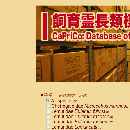
■学名：
※複数選択可・or検索
All species
(1)
Cheirogaleidae
Microcebus murinus
(0)
Lemuridae
Eulemur fulvus
(0)
Lemuridae
Eulemur macaco
(0)
Lemuridae
Eulemur mongoz
(0)
Lemuridae
Lemur catta
(0)