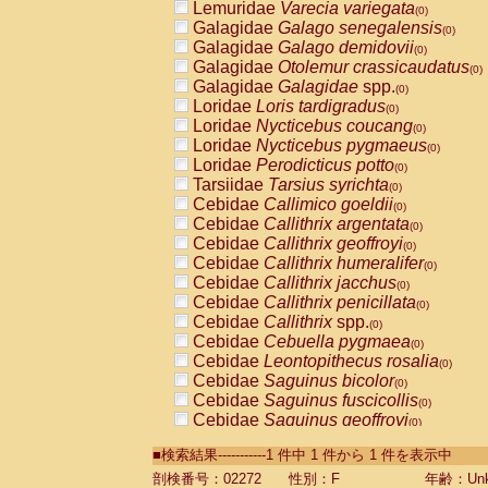
Lemuridae
Varecia variegata
(0)
Galagidae
Galago senegalensis
(0)
Galagidae
Galago demidovii
(0)
Galagidae
Otolemur crassicaudatus
(0)
Galagidae
Galagidae
spp.
(0)
Loridae
Loris tardigradus
(0)
Loridae
Nycticebus coucang
(0)
Loridae
Nycticebus pygmaeus
(0)
Loridae
Perodicticus potto
(0)
Tarsiidae
Tarsius syrichta
(0)
Cebidae
Callimico goeldii
(0)
Cebidae
Callithrix argentata
(0)
Cebidae
Callithrix geoffroyi
(0)
Cebidae
Callithrix humeralifer
(0)
Cebidae
Callithrix jacchus
(0)
Cebidae
Callithrix penicillata
(0)
Cebidae
Callithrix
spp.
(0)
Cebidae
Cebuella pygmaea
(0)
Cebidae
Leontopithecus rosalia
(0)
Cebidae
Saguinus bicolor
(0)
Cebidae
Saguinus fuscicollis
(0)
Cebidae
Saguinus geoffroyi
(0)
Cebidae
Saguinus imperator
(0)
■検索結果-----------1 件中 1 件から 1 件を表示中
Cebidae
Saguinus labiatus
(0)
Cebidae
Saguinus leucopus
剖検番号：02272
性別：F
年齢：Unk
(0)