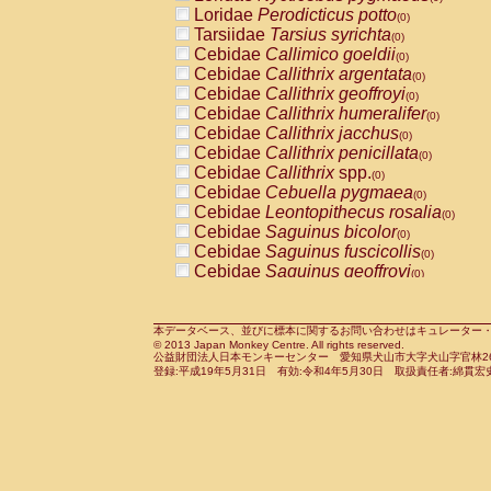
Pitheciidae
Callicebus cupreus
Loridae
Perodicticus potto
(0)
(0)
Pitheciidae
Callicebus donacophilus
Tarsiidae
Tarsius syrichta
(0
(0)
Pitheciidae
Callicebus moloch
Cebidae
Callimico goeldii
(0)
(0)
Pitheciidae
Callicebus torquatus
Cebidae
Callithrix argentata
(0)
(0)
Pitheciidae
Callicebus
spp.
Cebidae
Callithrix geoffroyi
(0)
(0)
Pitheciidae
Chiropotes satanas
Cebidae
Callithrix humeralifer
(0)
(0)
Pitheciidae
Pithecia monachus
Cebidae
Callithrix jacchus
(0)
(0)
Pitheciidae
Pithecia pithecia
Cebidae
Callithrix penicillata
(0)
(0)
Cercopithecidae
Cercocebus agilis
Cebidae
Callithrix
spp.
(0)
(0)
Cercopithecidae
Cercocebus galeritus
Cebidae
Cebuella pygmaea
(0)
Cercopithecidae
Cercocebus torquatu
Cebidae
Leontopithecus rosalia
(0)
Cercopithecidae
Cercocebus torquatus
Cebidae
Saguinus bicolor
(0)
Cercopithecidae
Cercocebus torquatu
Cebidae
Saguinus fuscicollis
(0)
Cercopithecidae
Cercocebus
hybrid
Cebidae
Saguinus geoffroyi
(0)
(0)
Cercopithecidae
Cercocebus
spp.
Cebidae
Saguinus imperator
(0)
(0)
Cercopithecidae
Lophocebus albigen
Cebidae
Saguinus labiatus
(0)
Cercopithecidae
Papio anubis
Cebidae
Saguinus leucopus
本データベース、並びに標本に関するお問い合わせはキュレーター・新宅勇太までお願い
(0)
(0)
© 2013 Japan Monkey Centre. All rights reserved.
Cercopithecidae
Papio cynocephalus
Cebidae
Saguinus midas
(
(0)
公益財団法人日本モンキーセンター 愛知県犬山市大字犬山字官林26番
Cercopithecidae
Papio hamadryas
Cebidae
Saguinus mystax
(0)
登録:平成19年5月31日 有効:令和4年5月30日 取扱責任者:綿貫宏
(0)
Cercopithecidae
Papio papio
Cebidae
Saguinus nigricollis
(0)
(1)
Cercopithecidae
Papio
spp.
Cebidae
Saguinus oedipus
(0)
(0)
Cercopithecidae
Mandrillus leucopha
Cebidae
Saguinus weddelli
(0)
Cercopithecidae
Mandrillus sphinx
Cebidae
Saguinus
spp.
(0)
(0)
Cercopithecidae
Theropithecus gelad
Cebidae
Aotus trivirgatus
(0)
Cercopithecidae
Macaca arctoides
Cebidae
Cebus albifrons
(0)
(0)