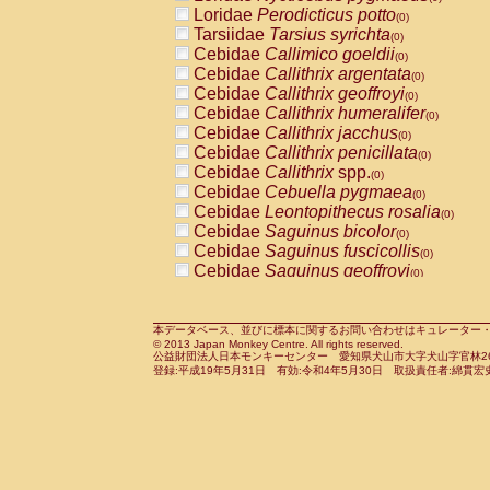
Pitheciidae
Callicebus cupreus
Loridae
Perodicticus potto
(0)
(0)
Pitheciidae
Callicebus donacophilus
Tarsiidae
Tarsius syrichta
(0
(0)
Pitheciidae
Callicebus moloch
Cebidae
Callimico goeldii
(0)
(0)
Pitheciidae
Callicebus torquatus
Cebidae
Callithrix argentata
(0)
(0)
Pitheciidae
Callicebus
spp.
Cebidae
Callithrix geoffroyi
(0)
(0)
Pitheciidae
Chiropotes satanas
Cebidae
Callithrix humeralifer
(0)
(0)
Pitheciidae
Pithecia monachus
Cebidae
Callithrix jacchus
(0)
(0)
Pitheciidae
Pithecia pithecia
Cebidae
Callithrix penicillata
(0)
(0)
Cercopithecidae
Cercocebus agilis
Cebidae
Callithrix
spp.
(0)
(0)
Cercopithecidae
Cercocebus galeritus
Cebidae
Cebuella pygmaea
(0)
Cercopithecidae
Cercocebus torquatu
Cebidae
Leontopithecus rosalia
(0)
Cercopithecidae
Cercocebus torquatus
Cebidae
Saguinus bicolor
(0)
Cercopithecidae
Cercocebus torquatu
Cebidae
Saguinus fuscicollis
(0)
Cercopithecidae
Cercocebus
hybrid
Cebidae
Saguinus geoffroyi
(0)
(0)
Cercopithecidae
Cercocebus
spp.
Cebidae
Saguinus imperator
(0)
(0)
Cercopithecidae
Lophocebus albigen
Cebidae
Saguinus labiatus
(0)
Cercopithecidae
Papio anubis
Cebidae
Saguinus leucopus
本データベース、並びに標本に関するお問い合わせはキュレーター・新宅勇太までお願い
(0)
(0)
© 2013 Japan Monkey Centre. All rights reserved.
Cercopithecidae
Papio cynocephalus
Cebidae
Saguinus midas
(
(0)
公益財団法人日本モンキーセンター 愛知県犬山市大字犬山字官林26番
Cercopithecidae
Papio hamadryas
Cebidae
Saguinus mystax
(0)
登録:平成19年5月31日 有効:令和4年5月30日 取扱責任者:綿貫宏
(0)
Cercopithecidae
Papio papio
Cebidae
Saguinus nigricollis
(0)
(1)
Cercopithecidae
Papio
spp.
Cebidae
Saguinus oedipus
(0)
(0)
Cercopithecidae
Mandrillus leucopha
Cebidae
Saguinus weddelli
(0)
Cercopithecidae
Mandrillus sphinx
Cebidae
Saguinus
spp.
(0)
(0)
Cercopithecidae
Theropithecus gelad
Cebidae
Aotus trivirgatus
(0)
Cercopithecidae
Macaca arctoides
Cebidae
Cebus albifrons
(0)
(0)