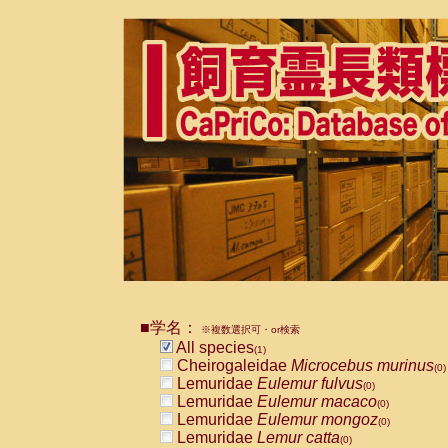
■学名：
※複数選択可・or検索
All species
(1)
Cheirogaleidae
Microcebus murinus
(0)
Lemuridae
Eulemur fulvus
(0)
Lemuridae
Eulemur macaco
(0)
Lemuridae
Eulemur mongoz
(0)
Lemuridae
Lemur catta
(0)