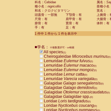
科名：Cebidae
Cebidae
Saguinus midas
属名：
Sa
(0)
種小名：
nigricollis
亜種小名
Cebidae
Saguinus mystax
(0)
和名：クロクビタマリン
英名：
Cebidae
Saguinus nigricollis
(1)
頭蓋骨：一部無
下顎骨：有
上腕骨：
Cebidae
Saguinus oedipus
(0)
尺骨：有
肩甲骨：有
大腿骨：
Cebidae
Saguinus weddelli
(0)
腓骨：有
寛骨：有
体幹：有
Cebidae
Saguinus
spp.
(0)
手：有
足：有
Cebidae
Aotus trivirgatus
(0)
Cebidae
Cebus albifrons
1 件中 1 件から 1 件を表示中
(0)
Cebidae
Cebus apella
(0)
Cebidae
Cebus capucinus
(0)
■学名：
Cebidae
Cebus nigrivittatus
※複数選択可・or検索
(0)
Cebidae
Cebus
spp.
All species
(0)
(1)
Cebidae
Saimiri boliviensis
Cheirogaleidae
Microcebus murinus
(0)
(0)
Cebidae
Saimiri sciureus
Lemuridae
Eulemur fulvus
(0)
(0)
Atelidae
Alouatta caraya
Lemuridae
Eulemur macaco
(0)
(0)
Atelidae
Alouatta fusca
Lemuridae
Eulemur mongoz
(0)
(0)
Atelidae
Alouatta seniculus
Lemuridae
Lemur catta
(0)
(0)
Atelidae
Alouatta
spp.
Lemuridae
Varecia variegata
(0)
(0)
Atelidae
Ateles belzebuth
Galagidae
Galago senegalensis
(0)
(0)
Atelidae
Ateles geoffroyi
Galagidae
Galago demidovii
(0)
(0)
Atelidae
Ateles paniscus
Galagidae
Otolemur crassicaudatus
(0)
(0)
Atelidae
Ateles
spp.
Galagidae
Galagidae
spp.
(0)
(0)
Atelidae
Lagothrix lagothricha
Loridae
Loris tardigradus
(0)
(0)
Atelidae
Lagothrix lagothricha cana
Loridae
Nycticebus coucang
(0)
(0)
Pitheciidae
Cacajao calvus rubicundu
Loridae
Nycticebus pygmaeus
(0)