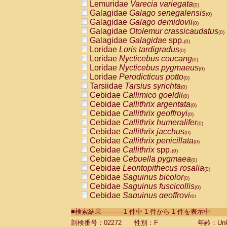
Lemuridae
Varecia variegata
(0)
Galagidae
Galago senegalensis
(0)
Galagidae
Galago demidovii
(0)
Galagidae
Otolemur crassicaudatus
(0)
Galagidae
Galagidae
spp.
(0)
Loridae
Loris tardigradus
(0)
Loridae
Nycticebus coucang
(0)
Loridae
Nycticebus pygmaeus
(0)
Loridae
Perodicticus potto
(0)
Tarsiidae
Tarsius syrichta
(0)
Cebidae
Callimico goeldii
(0)
Cebidae
Callithrix argentata
(0)
Cebidae
Callithrix geoffroyi
(0)
Cebidae
Callithrix humeralifer
(0)
Cebidae
Callithrix jacchus
(0)
Cebidae
Callithrix penicillata
(0)
Cebidae
Callithrix
spp.
(0)
Cebidae
Cebuella pygmaea
(0)
Cebidae
Leontopithecus rosalia
(0)
Cebidae
Saguinus bicolor
(0)
Cebidae
Saguinus fuscicollis
(0)
Cebidae
Saguinus geoffroyi
(0)
Cebidae
Saguinus imperator
(0)
■検索結果-----------1 件中 1 件から 1 件を表示中
Cebidae
Saguinus labiatus
(0)
Cebidae
Saguinus leucopus
剖検番号：02272
性別：F
年齢：Unk
(0)