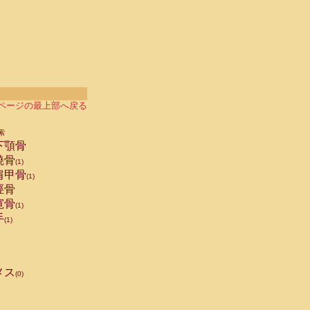
ページの最上部へ戻る
索
下顎骨
橈骨
(1)
肩甲骨
(1)
脛骨
寛骨
(1)
手
(1)
メス
(0)