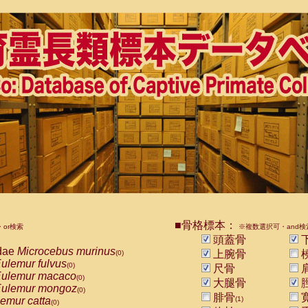
■骨格標本：
or検索
※複数選択可・and検
頭蓋骨
dae
Microcebus murinus
上腕骨
(0)
ulemur fulvus
(0)
尺骨
ulemur macaco
(0)
大腿骨
ulemur mongoz
(0)
腓骨
emur catta
(1)
(0)