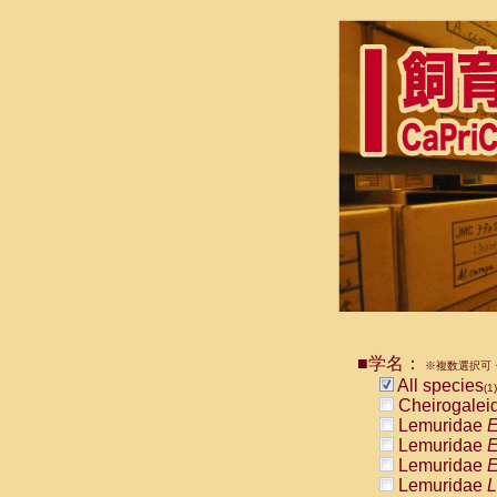
■学名：
※複数選択可・
All species
(1)
Cheirogalei
Lemuridae
E
Lemuridae
E
Lemuridae
E
Lemuridae
L