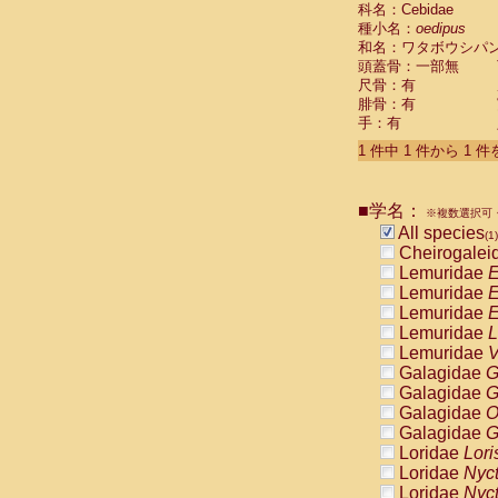
科名：Cebidae
Cebidae
Sa
種小名：
oedipus
Cebidae
Sa
和名：ワタボウシパ
Cebidae
Sag
頭蓋骨：一部無
Cebidae
Sa
尺骨：有
Cebidae
Sag
腓骨：有
Cebidae
Sa
手：有
Cebidae
Aot
Cebidae
Ceb
1 件中 1 件から 1 
Cebidae
Ceb
Cebidae
Ce
■学名：
Cebidae
Ceb
※複数選択可・
Cebidae
Ce
All species
(1)
Cebidae
Sai
Cheirogalei
Cebidae
Sai
Lemuridae
E
Atelidae
Alo
Lemuridae
E
Atelidae
Alo
Lemuridae
E
Atelidae
Alo
Lemuridae
L
Atelidae
Alo
Lemuridae
V
Atelidae
Ate
Galagidae
G
Atelidae
Ate
Galagidae
G
Atelidae
Ate
Galagidae
O
Atelidae
Ate
Galagidae
G
Atelidae
Lag
Loridae
Lori
Atelidae
Lag
Loridae
Nyc
Pitheciidae
Loridae
Nyc