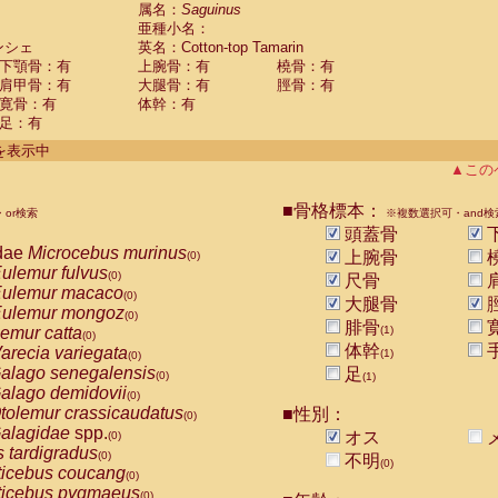
guinus midas
属名：
Saguinus
(0)
亜種小名：
guinus mystax
(0)
ンシェ
英名：Cotton-top Tamarin
uinus nigricollis
(0)
下顎骨：有
上腕骨：有
橈骨：有
guinus oedipus
(1)
肩甲骨：有
大腿骨：有
脛骨：有
uinus weddelli
(0)
寛骨：有
体幹：有
guinus
spp.
(0)
足：有
us trivirgatus
(0)
us albifrons
件を表示中
(0)
us apella
▲この
(0)
bus capucinus
(0)
us nigrivittatus
■骨格標本：
or検索
(0)
※複数選択可・and検
bus
spp.
頭蓋骨
(0)
miri boliviensis
dae
Microcebus murinus
(0)
上腕骨
(0)
miri sciureus
ulemur fulvus
(0)
(0)
尺骨
uatta caraya
ulemur macaco
(0)
(0)
大腿骨
uatta fusca
ulemur mongoz
(0)
(0)
腓骨
uatta seniculus
emur catta
(1)
(0)
(0)
uatta
spp.
体幹
arecia variegata
(0)
(1)
(0)
les belzebuth
alago senegalensis
足
(0)
(0)
(1)
les geoffroyi
alago demidovii
(0)
(0)
les paniscus
tolemur crassicaudatus
■性別：
(0)
(0)
les
spp.
alagidae
spp.
(0)
オス
(0)
othrix lagothricha
s tardigradus
(0)
(0)
不明
(0)
othrix lagothricha cana
ticebus coucang
(0)
(0)
Cacajao calvus rubicundus
ticebus pygmaeus
(0)
(0)