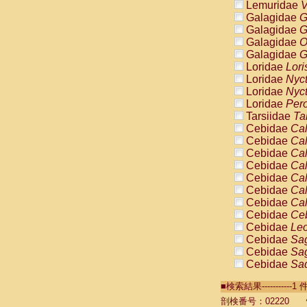
Lemuridae
V
Galagidae
G
Galagidae
G
Galagidae
O
Galagidae
G
Loridae
Lori
Loridae
Nyc
Loridae
Nyc
Loridae
Pero
Tarsiidae
Ta
Cebidae
Cal
Cebidae
Cal
Cebidae
Cal
Cebidae
Cal
Cebidae
Cal
Cebidae
Cal
Cebidae
Cal
Cebidae
Ce
Cebidae
Leo
Cebidae
Sag
Cebidae
Sag
Cebidae
Sag
Cebidae
Sag
■検索結果----------
Cebidae
Sag
Cebidae
Sa
剖検番号：02220