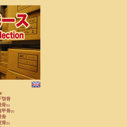
索
下顎骨
橈骨
(1)
肩甲骨
(1)
脛骨
寛骨
(1)