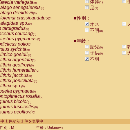
体幹
arecia variegata
(1)
(0)
alago senegalensis
足
(0)
(1)
alago demidovii
(0)
tolemur crassicaudatus
■性別：
(0)
alagidae
spp.
オス
(0)
s tardigradus
(0)
不明
(0)
ticebus coucang
(0)
ticebus pygmaeus
(0)
■年齢：
dicticus potto
(0)
胎児
(0)
rsius syrichta
(0)
子供
limico goeldii
(0)
(0)
不明
lithrix argentata
(0)
lithrix geoffroyi
(0)
lithrix humeralifer
(0)
lithrix jacchus
(0)
lithrix penicillata
(0)
lithrix
spp.
(0)
buella pygmaea
(0)
ntopithecus rosalia
(0)
uinus bicolor
(0)
uinus fuscicollis
(0)
uinus geoffroyi
(0)
uinus imperator
(0)
-1 件中 1 件から 1 件を表示中
uinus labiatus
(0)
guinus leucopus
性別：M
年齢：Unknown
(0)