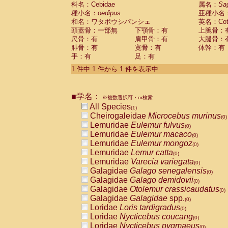
科名：Cebidae
Cebidae
Saguinus midas
属名：
Sa
(0)
種小名：
oedipus
亜種小名
Cebidae
Saguinus mystax
(0)
和名：ワタボウシパンシェ
英名：Cotto
Cebidae
Saguinus nigricollis
(0)
頭蓋骨：一部無
下顎骨：有
上腕骨：
Cebidae
Saguinus oedipus
(1)
尺骨：有
肩甲骨：有
大腿骨：
Cebidae
Saguinus weddelli
(0)
腓骨：有
寛骨：有
体幹：有
Cebidae
Saguinus
spp.
(0)
手：有
足：有
Cebidae
Aotus trivirgatus
(0)
Cebidae
Cebus albifrons
1 件中 1 件から 1 件を表示中
(0)
Cebidae
Cebus apella
(0)
Cebidae
Cebus capucinus
(0)
■学名：
Cebidae
Cebus nigrivittatus
※複数選択可・or検索
(0)
Cebidae
Cebus
spp.
All Species
(0)
(1)
Cebidae
Saimiri boliviensis
Cheirogaleidae
Microcebus murinus
(0)
(0)
Cebidae
Saimiri sciureus
Lemuridae
Eulemur fulvus
(0)
(0)
Atelidae
Alouatta caraya
Lemuridae
Eulemur macaco
(0)
(0)
Atelidae
Alouatta fusca
Lemuridae
Eulemur mongoz
(0)
(0)
Atelidae
Alouatta seniculus
Lemuridae
Lemur catta
(0)
(0)
Atelidae
Alouatta
spp.
Lemuridae
Varecia variegata
(0)
(0)
Atelidae
Ateles belzebuth
Galagidae
Galago senegalensis
(0)
(0)
Atelidae
Ateles geoffroyi
Galagidae
Galago demidovii
(0)
(0)
Atelidae
Ateles paniscus
Galagidae
Otolemur crassicaudatus
(0)
(0)
Atelidae
Ateles
spp.
Galagidae
Galagidae
spp.
(0)
(0)
Atelidae
Lagothrix lagothricha
Loridae
Loris tardigradus
(0)
(0)
Atelidae
Lagothrix lagothricha cana
Loridae
Nycticebus coucang
(0)
(0)
Pitheciidae
Cacajao calvus rubicundu
Loridae
Nycticebus pygmaeus
(0)