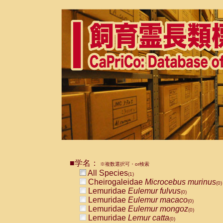
■学名：
※複数選択可・or検索
All Species
(1)
Cheirogaleidae
Microcebus murinus
(0)
Lemuridae
Eulemur fulvus
(0)
Lemuridae
Eulemur macaco
(0)
Lemuridae
Eulemur mongoz
(0)
Lemuridae
Lemur catta
(0)