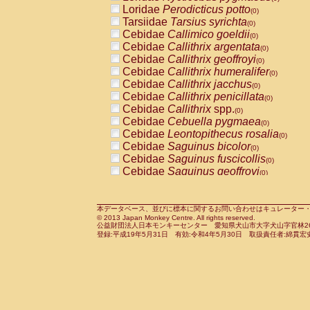
Pitheciidae
Callicebus cupreus
Loridae
Perodicticus potto
(0)
(0)
Pitheciidae
Callicebus donacophilus
Tarsiidae
Tarsius syrichta
(0
(0)
Pitheciidae
Callicebus moloch
Cebidae
Callimico goeldii
(0)
(0)
Pitheciidae
Callicebus torquatus
Cebidae
Callithrix argentata
(0)
(0)
Pitheciidae
Callicebus
spp.
Cebidae
Callithrix geoffroyi
(0)
(0)
Pitheciidae
Chiropotes satanas
Cebidae
Callithrix humeralifer
(0)
(0)
Pitheciidae
Pithecia monachus
Cebidae
Callithrix jacchus
(0)
(0)
Pitheciidae
Pithecia pithecia
Cebidae
Callithrix penicillata
(0)
(0)
Cercopithecidae
Cercocebus agilis
Cebidae
Callithrix
spp.
(0)
(0)
Cercopithecidae
Cercocebus galeritus
Cebidae
Cebuella pygmaea
(0)
Cercopithecidae
Cercocebus torquatu
Cebidae
Leontopithecus rosalia
(0)
Cercopithecidae
Cercocebus torquatus
Cebidae
Saguinus bicolor
(0)
Cercopithecidae
Cercocebus torquatu
Cebidae
Saguinus fuscicollis
(0)
Cercopithecidae
Cercocebus
hybrid
Cebidae
Saguinus geoffroyi
(0)
(0)
Cercopithecidae
Cercocebus
spp.
Cebidae
Saguinus imperator
(0)
(0)
Cercopithecidae
Lophocebus albigen
Cebidae
Saguinus labiatus
(0)
Cercopithecidae
Papio anubis
Cebidae
Saguinus leucopus
本データベース、並びに標本に関するお問い合わせはキュレーター・新宅勇太までお願い
(0)
(0)
© 2013 Japan Monkey Centre. All rights reserved.
Cercopithecidae
Papio cynocephalus
Cebidae
Saguinus midas
(
(0)
公益財団法人日本モンキーセンター 愛知県犬山市大字犬山字官林26番
Cercopithecidae
Papio hamadryas
Cebidae
Saguinus mystax
(0)
登録:平成19年5月31日 有効:令和4年5月30日 取扱責任者:綿貫宏
(0)
Cercopithecidae
Papio papio
Cebidae
Saguinus nigricollis
(0)
(0)
Cercopithecidae
Papio
spp.
Cebidae
Saguinus oedipus
(0)
(1)
Cercopithecidae
Mandrillus leucopha
Cebidae
Saguinus weddelli
(0)
Cercopithecidae
Mandrillus sphinx
Cebidae
Saguinus
spp.
(0)
(0)
Cercopithecidae
Theropithecus gelad
Cebidae
Aotus trivirgatus
(0)
Cercopithecidae
Macaca arctoides
Cebidae
Cebus albifrons
(0)
(0)