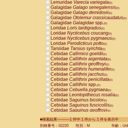
Lemuridae
Varecia variegata
(0)
Galagidae
Galago senegalensis
(0)
Galagidae
Galago demidovii
(0)
Galagidae
Otolemur crassicaudatus
(0)
Galagidae
Galagidae
spp.
(0)
Loridae
Loris tardigradus
(0)
Loridae
Nycticebus coucang
(0)
Loridae
Nycticebus pygmaeus
(0)
Loridae
Perodicticus potto
(0)
Tarsiidae
Tarsius syrichta
(0)
Cebidae
Callimico goeldii
(0)
Cebidae
Callithrix argentata
(0)
Cebidae
Callithrix geoffroyi
(0)
Cebidae
Callithrix humeralifer
(0)
Cebidae
Callithrix jacchus
(0)
Cebidae
Callithrix penicillata
(0)
Cebidae
Callithrix
spp.
(0)
Cebidae
Cebuella pygmaea
(0)
Cebidae
Leontopithecus rosalia
(0)
Cebidae
Saguinus bicolor
(0)
Cebidae
Saguinus fuscicollis
(0)
Cebidae
Saguinus geoffroyi
(0)
Cebidae
Saguinus imperator
(0)
■検索結果-----------1 件中 1 件から 1 件を表示中
Cebidae
Saguinus labiatus
(0)
Cebidae
Saguinus leucopus
剖検番号：02220
性別：M
年齢：Unk
(0)