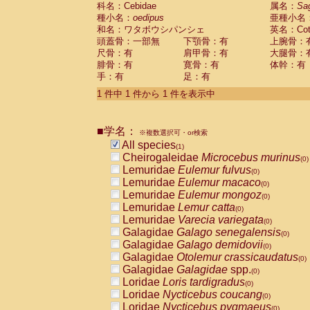
科名：Cebidae
Cebidae
Saguinus midas
属名：
Sa
(0)
種小名：
oedipus
亜種小名
Cebidae
Saguinus mystax
(0)
和名：ワタボウシパンシェ
英名：Cotto
Cebidae
Saguinus nigricollis
(0)
頭蓋骨：一部無
下顎骨：有
上腕骨：
Cebidae
Saguinus oedipus
(1)
尺骨：有
肩甲骨：有
大腿骨：
Cebidae
Saguinus weddelli
(0)
腓骨：有
寛骨：有
体幹：有
Cebidae
Saguinus
spp.
(0)
手：有
足：有
Cebidae
Aotus trivirgatus
(0)
Cebidae
Cebus albifrons
1 件中 1 件から 1 件を表示中
(0)
Cebidae
Cebus apella
(0)
Cebidae
Cebus capucinus
(0)
■学名：
Cebidae
Cebus nigrivittatus
※複数選択可・or検索
(0)
Cebidae
Cebus
spp.
All species
(0)
(1)
Cebidae
Saimiri boliviensis
Cheirogaleidae
Microcebus murinus
(0)
(0)
Cebidae
Saimiri sciureus
Lemuridae
Eulemur fulvus
(0)
(0)
Atelidae
Alouatta caraya
Lemuridae
Eulemur macaco
(0)
(0)
Atelidae
Alouatta fusca
Lemuridae
Eulemur mongoz
(0)
(0)
Atelidae
Alouatta seniculus
Lemuridae
Lemur catta
(0)
(0)
Atelidae
Alouatta
spp.
Lemuridae
Varecia variegata
(0)
(0)
Atelidae
Ateles belzebuth
Galagidae
Galago senegalensis
(0)
(0)
Atelidae
Ateles geoffroyi
Galagidae
Galago demidovii
(0)
(0)
Atelidae
Ateles paniscus
Galagidae
Otolemur crassicaudatus
(0)
(0)
Atelidae
Ateles
spp.
Galagidae
Galagidae
spp.
(0)
(0)
Atelidae
Lagothrix lagothricha
Loridae
Loris tardigradus
(0)
(0)
Atelidae
Lagothrix lagothricha cana
Loridae
Nycticebus coucang
(0)
(0)
Pitheciidae
Cacajao calvus rubicundu
Loridae
Nycticebus pygmaeus
(0)