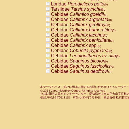
Pitheciidae
Callicebus cupreus
Loridae
Perodicticus potto
(0)
(0)
Pitheciidae
Callicebus donacophilus
Tarsiidae
Tarsius syrichta
(0
(0)
Pitheciidae
Callicebus moloch
Cebidae
Callimico goeldii
(0)
(0)
Pitheciidae
Callicebus torquatus
Cebidae
Callithrix argentata
(0)
(0)
Pitheciidae
Callicebus
spp.
Cebidae
Callithrix geoffroyi
(0)
(0)
Pitheciidae
Chiropotes satanas
Cebidae
Callithrix humeralifer
(0)
(0)
Pitheciidae
Pithecia monachus
Cebidae
Callithrix jacchus
(0)
(0)
Pitheciidae
Pithecia pithecia
Cebidae
Callithrix penicillata
(0)
(0)
Cercopithecidae
Cercocebus agilis
Cebidae
Callithrix
spp.
(0)
(0)
Cercopithecidae
Cercocebus galeritus
Cebidae
Cebuella pygmaea
(0)
Cercopithecidae
Cercocebus torquatu
Cebidae
Leontopithecus rosalia
(0)
Cercopithecidae
Cercocebus torquatus
Cebidae
Saguinus bicolor
(0)
Cercopithecidae
Cercocebus torquatu
Cebidae
Saguinus fuscicollis
(0)
Cercopithecidae
Cercocebus
hybrid
Cebidae
Saguinus geoffroyi
(0)
(0)
Cercopithecidae
Cercocebus
spp.
Cebidae
Saguinus imperator
(0)
(0)
Cercopithecidae
Lophocebus albigen
Cebidae
Saguinus labiatus
(0)
Cercopithecidae
Papio anubis
Cebidae
Saguinus leucopus
本データベース、並びに標本に関するお問い合わせはキュレーター・新宅勇太までお願い
(0)
(0)
© 2013 Japan Monkey Centre. All rights reserved.
Cercopithecidae
Papio cynocephalus
Cebidae
Saguinus midas
(
(0)
公益財団法人日本モンキーセンター 愛知県犬山市大字犬山字官林26番
Cercopithecidae
Papio hamadryas
Cebidae
Saguinus mystax
(0)
登録:平成19年5月31日 有効:令和4年5月30日 取扱責任者:綿貫宏
(0)
Cercopithecidae
Papio papio
Cebidae
Saguinus nigricollis
(0)
(0)
Cercopithecidae
Papio
spp.
Cebidae
Saguinus oedipus
(0)
(1)
Cercopithecidae
Mandrillus leucopha
Cebidae
Saguinus weddelli
(0)
Cercopithecidae
Mandrillus sphinx
Cebidae
Saguinus
spp.
(0)
(0)
Cercopithecidae
Theropithecus gelad
Cebidae
Aotus trivirgatus
(0)
Cercopithecidae
Macaca arctoides
Cebidae
Cebus albifrons
(0)
(0)