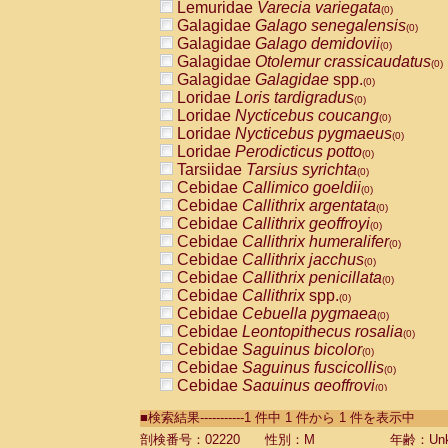
Lemuridae
Varecia variegata
(0)
Galagidae
Galago senegalensis
(0)
Galagidae
Galago demidovii
(0)
Galagidae
Otolemur crassicaudatus
(0)
Galagidae
Galagidae
spp.
(0)
Loridae
Loris tardigradus
(0)
Loridae
Nycticebus coucang
(0)
Loridae
Nycticebus pygmaeus
(0)
Loridae
Perodicticus potto
(0)
Tarsiidae
Tarsius syrichta
(0)
Cebidae
Callimico goeldii
(0)
Cebidae
Callithrix argentata
(0)
Cebidae
Callithrix geoffroyi
(0)
Cebidae
Callithrix humeralifer
(0)
Cebidae
Callithrix jacchus
(0)
Cebidae
Callithrix penicillata
(0)
Cebidae
Callithrix
spp.
(0)
Cebidae
Cebuella pygmaea
(0)
Cebidae
Leontopithecus rosalia
(0)
Cebidae
Saguinus bicolor
(0)
Cebidae
Saguinus fuscicollis
(0)
Cebidae
Saguinus geoffroyi
(0)
Cebidae
Saguinus imperator
(0)
■検索結果-----------1 件中 1 件から 1 件を表示中
Cebidae
Saguinus labiatus
(0)
Cebidae
Saguinus leucopus
剖検番号：02220
性別：M
年齢：Unk
(0)