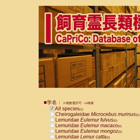
■学名：
※複数選択可・or検索
All species
(1)
Cheirogaleidae
Microcebus murinus
(0)
Lemuridae
Eulemur fulvus
(0)
Lemuridae
Eulemur macaco
(0)
Lemuridae
Eulemur mongoz
(0)
Lemuridae
Lemur catta
(0)