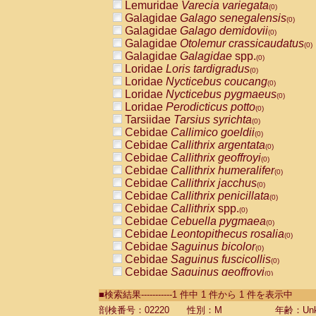
Lemuridae
Varecia variegata
(0)
Galagidae
Galago senegalensis
(0)
Galagidae
Galago demidovii
(0)
Galagidae
Otolemur crassicaudatus
(0)
Galagidae
Galagidae
spp.
(0)
Loridae
Loris tardigradus
(0)
Loridae
Nycticebus coucang
(0)
Loridae
Nycticebus pygmaeus
(0)
Loridae
Perodicticus potto
(0)
Tarsiidae
Tarsius syrichta
(0)
Cebidae
Callimico goeldii
(0)
Cebidae
Callithrix argentata
(0)
Cebidae
Callithrix geoffroyi
(0)
Cebidae
Callithrix humeralifer
(0)
Cebidae
Callithrix jacchus
(0)
Cebidae
Callithrix penicillata
(0)
Cebidae
Callithrix
spp.
(0)
Cebidae
Cebuella pygmaea
(0)
Cebidae
Leontopithecus rosalia
(0)
Cebidae
Saguinus bicolor
(0)
Cebidae
Saguinus fuscicollis
(0)
Cebidae
Saguinus geoffroyi
(0)
Cebidae
Saguinus imperator
(0)
■検索結果-----------1 件中 1 件から 1 件を表示中
Cebidae
Saguinus labiatus
(0)
Cebidae
Saguinus leucopus
剖検番号：02220
性別：M
年齢：Unk
(0)