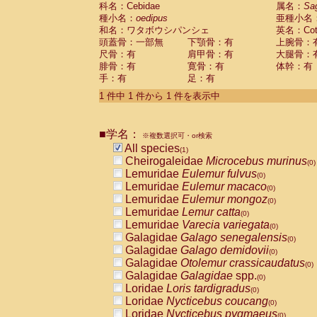
科名：Cebidae
Cebidae
Saguinus midas
属名：
Sa
(0)
種小名：
oedipus
亜種小名
Cebidae
Saguinus mystax
(0)
和名：ワタボウシパンシェ
英名：Cotto
Cebidae
Saguinus nigricollis
(0)
頭蓋骨：一部無
下顎骨：有
上腕骨：
Cebidae
Saguinus oedipus
(1)
尺骨：有
肩甲骨：有
大腿骨：
Cebidae
Saguinus weddelli
(0)
腓骨：有
寛骨：有
体幹：有
Cebidae
Saguinus
spp.
(0)
手：有
足：有
Cebidae
Aotus trivirgatus
(0)
Cebidae
Cebus albifrons
1 件中 1 件から 1 件を表示中
(0)
Cebidae
Cebus apella
(0)
Cebidae
Cebus capucinus
(0)
■学名：
Cebidae
Cebus nigrivittatus
※複数選択可・or検索
(0)
Cebidae
Cebus
spp.
All species
(0)
(1)
Cebidae
Saimiri boliviensis
Cheirogaleidae
Microcebus murinus
(0)
(0)
Cebidae
Saimiri sciureus
Lemuridae
Eulemur fulvus
(0)
(0)
Atelidae
Alouatta caraya
Lemuridae
Eulemur macaco
(0)
(0)
Atelidae
Alouatta fusca
Lemuridae
Eulemur mongoz
(0)
(0)
Atelidae
Alouatta seniculus
Lemuridae
Lemur catta
(0)
(0)
Atelidae
Alouatta
spp.
Lemuridae
Varecia variegata
(0)
(0)
Atelidae
Ateles belzebuth
Galagidae
Galago senegalensis
(0)
(0)
Atelidae
Ateles geoffroyi
Galagidae
Galago demidovii
(0)
(0)
Atelidae
Ateles paniscus
Galagidae
Otolemur crassicaudatus
(0)
(0)
Atelidae
Ateles
spp.
Galagidae
Galagidae
spp.
(0)
(0)
Atelidae
Lagothrix lagothricha
Loridae
Loris tardigradus
(0)
(0)
Atelidae
Lagothrix lagothricha cana
Loridae
Nycticebus coucang
(0)
(0)
Pitheciidae
Cacajao calvus rubicundu
Loridae
Nycticebus pygmaeus
(0)