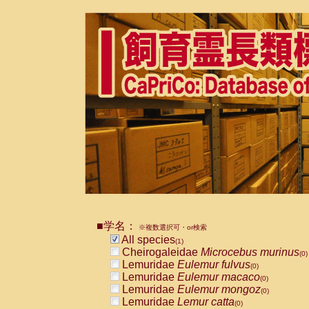
■学名：
※複数選択可・or検索
All species
(1)
Cheirogaleidae
Microcebus murinus
(0)
Lemuridae
Eulemur fulvus
(0)
Lemuridae
Eulemur macaco
(0)
Lemuridae
Eulemur mongoz
(0)
Lemuridae
Lemur catta
(0)