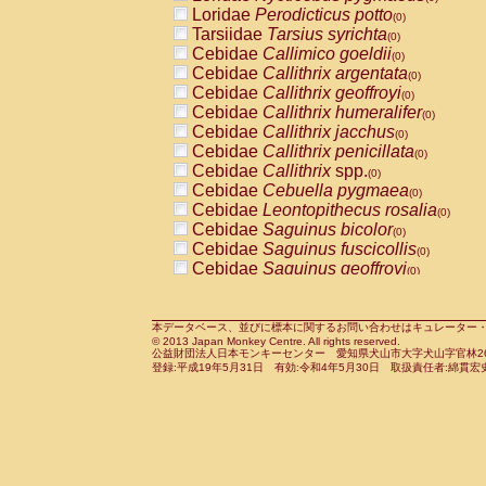
Pitheciidae
Callicebus cupreus
Loridae
Perodicticus potto
(0)
(0)
Pitheciidae
Callicebus donacophilus
Tarsiidae
Tarsius syrichta
(0
(0)
Pitheciidae
Callicebus moloch
Cebidae
Callimico goeldii
(0)
(0)
Pitheciidae
Callicebus torquatus
Cebidae
Callithrix argentata
(0)
(0)
Pitheciidae
Callicebus
spp.
Cebidae
Callithrix geoffroyi
(0)
(0)
Pitheciidae
Chiropotes satanas
Cebidae
Callithrix humeralifer
(0)
(0)
Pitheciidae
Pithecia monachus
Cebidae
Callithrix jacchus
(0)
(0)
Pitheciidae
Pithecia pithecia
Cebidae
Callithrix penicillata
(0)
(0)
Cercopithecidae
Cercocebus agilis
Cebidae
Callithrix
spp.
(0)
(0)
Cercopithecidae
Cercocebus galeritus
Cebidae
Cebuella pygmaea
(0)
Cercopithecidae
Cercocebus torquatu
Cebidae
Leontopithecus rosalia
(0)
Cercopithecidae
Cercocebus torquatus
Cebidae
Saguinus bicolor
(0)
Cercopithecidae
Cercocebus torquatu
Cebidae
Saguinus fuscicollis
(0)
Cercopithecidae
Cercocebus
hybrid
Cebidae
Saguinus geoffroyi
(0)
(0)
Cercopithecidae
Cercocebus
spp.
Cebidae
Saguinus imperator
(0)
(0)
Cercopithecidae
Lophocebus albigen
Cebidae
Saguinus labiatus
(0)
Cercopithecidae
Papio anubis
Cebidae
Saguinus leucopus
本データベース、並びに標本に関するお問い合わせはキュレーター・新宅勇太までお願い
(0)
(0)
© 2013 Japan Monkey Centre. All rights reserved.
Cercopithecidae
Papio cynocephalus
Cebidae
Saguinus midas
(
(0)
公益財団法人日本モンキーセンター 愛知県犬山市大字犬山字官林26番
Cercopithecidae
Papio hamadryas
Cebidae
Saguinus mystax
(0)
登録:平成19年5月31日 有効:令和4年5月30日 取扱責任者:綿貫宏
(0)
Cercopithecidae
Papio papio
Cebidae
Saguinus nigricollis
(0)
(0)
Cercopithecidae
Papio
spp.
Cebidae
Saguinus oedipus
(0)
(1)
Cercopithecidae
Mandrillus leucopha
Cebidae
Saguinus weddelli
(0)
Cercopithecidae
Mandrillus sphinx
Cebidae
Saguinus
spp.
(0)
(0)
Cercopithecidae
Theropithecus gelad
Cebidae
Aotus trivirgatus
(0)
Cercopithecidae
Macaca arctoides
Cebidae
Cebus albifrons
(0)
(0)