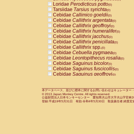
Pitheciidae
Callicebus cupreus
Loridae
Perodicticus potto
(0)
(0)
Pitheciidae
Callicebus donacophilus
Tarsiidae
Tarsius syrichta
(0
(0)
Pitheciidae
Callicebus moloch
Cebidae
Callimico goeldii
(0)
(0)
Pitheciidae
Callicebus torquatus
Cebidae
Callithrix argentata
(0)
(0)
Pitheciidae
Callicebus
spp.
Cebidae
Callithrix geoffroyi
(0)
(0)
Pitheciidae
Chiropotes satanas
Cebidae
Callithrix humeralifer
(0)
(0)
Pitheciidae
Pithecia monachus
Cebidae
Callithrix jacchus
(0)
(0)
Pitheciidae
Pithecia pithecia
Cebidae
Callithrix penicillata
(0)
(0)
Cercopithecidae
Cercocebus agilis
Cebidae
Callithrix
spp.
(0)
(0)
Cercopithecidae
Cercocebus galeritus
Cebidae
Cebuella pygmaea
(0)
Cercopithecidae
Cercocebus torquatu
Cebidae
Leontopithecus rosalia
(0)
Cercopithecidae
Cercocebus torquatus
Cebidae
Saguinus bicolor
(0)
Cercopithecidae
Cercocebus torquatu
Cebidae
Saguinus fuscicollis
(0)
Cercopithecidae
Cercocebus
hybrid
Cebidae
Saguinus geoffroyi
(0)
(0)
Cercopithecidae
Cercocebus
spp.
Cebidae
Saguinus imperator
(0)
(0)
Cercopithecidae
Lophocebus albigen
Cebidae
Saguinus labiatus
(0)
Cercopithecidae
Papio anubis
Cebidae
Saguinus leucopus
本データベース、並びに標本に関するお問い合わせはキュレーター・新宅勇太までお願い
(0)
(0)
© 2013 Japan Monkey Centre. All rights reserved.
Cercopithecidae
Papio cynocephalus
Cebidae
Saguinus midas
(
(0)
公益財団法人日本モンキーセンター 愛知県犬山市大字犬山字官林26番
Cercopithecidae
Papio hamadryas
Cebidae
Saguinus mystax
(0)
登録:平成19年5月31日 有効:令和4年5月30日 取扱責任者:綿貫宏
(0)
Cercopithecidae
Papio papio
Cebidae
Saguinus nigricollis
(0)
(0)
Cercopithecidae
Papio
spp.
Cebidae
Saguinus oedipus
(0)
(1)
Cercopithecidae
Mandrillus leucopha
Cebidae
Saguinus weddelli
(0)
Cercopithecidae
Mandrillus sphinx
Cebidae
Saguinus
spp.
(0)
(0)
Cercopithecidae
Theropithecus gelad
Cebidae
Aotus trivirgatus
(0)
Cercopithecidae
Macaca arctoides
Cebidae
Cebus albifrons
(0)
(0)