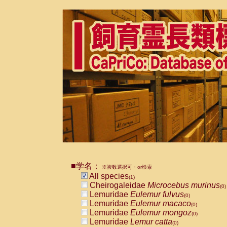
■学名：
※複数選択可・or検索
All species
(1)
Cheirogaleidae
Microcebus murinus
(0)
Lemuridae
Eulemur fulvus
(0)
Lemuridae
Eulemur macaco
(0)
Lemuridae
Eulemur mongoz
(0)
Lemuridae
Lemur catta
(0)