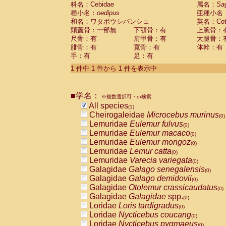
科名：Cebidae
Cebidae
Saguinus midas
属名：
Sa
(0)
種小名：
oedipus
亜種小名
Cebidae
Saguinus mystax
(0)
和名：ワタボウシパンシェ
英名：Cotto
Cebidae
Saguinus nigricollis
(0)
頭蓋骨：一部無
下顎骨：有
上腕骨：
Cebidae
Saguinus oedipus
(1)
尺骨：有
肩甲骨：有
大腿骨：
Cebidae
Saguinus weddelli
(0)
腓骨：有
寛骨：有
体幹：有
Cebidae
Saguinus
spp.
(0)
手：有
足：有
Cebidae
Aotus trivirgatus
(0)
Cebidae
Cebus albifrons
1 件中 1 件から 1 件を表示中
(0)
Cebidae
Cebus apella
(0)
Cebidae
Cebus capucinus
(0)
■学名：
Cebidae
Cebus nigrivittatus
※複数選択可・or検索
(0)
Cebidae
Cebus
spp.
All species
(0)
(1)
Cebidae
Saimiri boliviensis
Cheirogaleidae
Microcebus murinus
(0)
(0)
Cebidae
Saimiri sciureus
Lemuridae
Eulemur fulvus
(0)
(0)
Atelidae
Alouatta caraya
Lemuridae
Eulemur macaco
(0)
(0)
Atelidae
Alouatta fusca
Lemuridae
Eulemur mongoz
(0)
(0)
Atelidae
Alouatta seniculus
Lemuridae
Lemur catta
(0)
(0)
Atelidae
Alouatta
spp.
Lemuridae
Varecia variegata
(0)
(0)
Atelidae
Ateles belzebuth
Galagidae
Galago senegalensis
(0)
(0)
Atelidae
Ateles geoffroyi
Galagidae
Galago demidovii
(0)
(0)
Atelidae
Ateles paniscus
Galagidae
Otolemur crassicaudatus
(0)
(0)
Atelidae
Ateles
spp.
Galagidae
Galagidae
spp.
(0)
(0)
Atelidae
Lagothrix lagothricha
Loridae
Loris tardigradus
(0)
(0)
Atelidae
Lagothrix lagothricha cana
Loridae
Nycticebus coucang
(0)
(0)
Pitheciidae
Cacajao calvus rubicundu
Loridae
Nycticebus pygmaeus
(0)