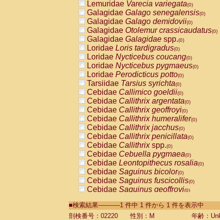
Lemuridae
Varecia variegata
(0)
Galagidae
Galago senegalensis
(0)
Galagidae
Galago demidovii
(0)
Galagidae
Otolemur crassicaudatus
(0)
Galagidae
Galagidae
spp.
(0)
Loridae
Loris tardigradus
(0)
Loridae
Nycticebus coucang
(0)
Loridae
Nycticebus pygmaeus
(0)
Loridae
Perodicticus potto
(0)
Tarsiidae
Tarsius syrichta
(0)
Cebidae
Callimico goeldii
(0)
Cebidae
Callithrix argentata
(0)
Cebidae
Callithrix geoffroyi
(0)
Cebidae
Callithrix humeralifer
(0)
Cebidae
Callithrix jacchus
(0)
Cebidae
Callithrix penicillata
(0)
Cebidae
Callithrix
spp.
(0)
Cebidae
Cebuella pygmaea
(0)
Cebidae
Leontopithecus rosalia
(0)
Cebidae
Saguinus bicolor
(0)
Cebidae
Saguinus fuscicollis
(0)
Cebidae
Saguinus geoffroyi
(0)
Cebidae
Saguinus imperator
(0)
■検索結果-----------1 件中 1 件から 1 件を表示中
Cebidae
Saguinus labiatus
(0)
Cebidae
Saguinus leucopus
剖検番号：02220
性別：M
年齢：Unk
(0)