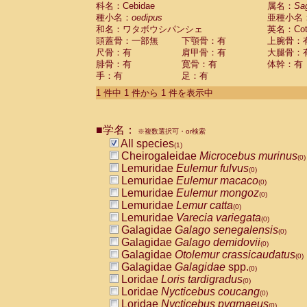
科名：Cebidae
Cebidae
Saguinus midas
属名：
Sa
(0)
種小名：
oedipus
亜種小名
Cebidae
Saguinus mystax
(0)
和名：ワタボウシパンシェ
英名：Cotto
Cebidae
Saguinus nigricollis
(0)
頭蓋骨：一部無
下顎骨：有
上腕骨：
Cebidae
Saguinus oedipus
(1)
尺骨：有
肩甲骨：有
大腿骨：
Cebidae
Saguinus weddelli
(0)
腓骨：有
寛骨：有
体幹：有
Cebidae
Saguinus
spp.
(0)
手：有
足：有
Cebidae
Aotus trivirgatus
(0)
Cebidae
Cebus albifrons
1 件中 1 件から 1 件を表示中
(0)
Cebidae
Cebus apella
(0)
Cebidae
Cebus capucinus
(0)
■学名：
Cebidae
Cebus nigrivittatus
※複数選択可・or検索
(0)
Cebidae
Cebus
spp.
All species
(0)
(1)
Cebidae
Saimiri boliviensis
Cheirogaleidae
Microcebus murinus
(0)
(0)
Cebidae
Saimiri sciureus
Lemuridae
Eulemur fulvus
(0)
(0)
Atelidae
Alouatta caraya
Lemuridae
Eulemur macaco
(0)
(0)
Atelidae
Alouatta fusca
Lemuridae
Eulemur mongoz
(0)
(0)
Atelidae
Alouatta seniculus
Lemuridae
Lemur catta
(0)
(0)
Atelidae
Alouatta
spp.
Lemuridae
Varecia variegata
(0)
(0)
Atelidae
Ateles belzebuth
Galagidae
Galago senegalensis
(0)
(0)
Atelidae
Ateles geoffroyi
Galagidae
Galago demidovii
(0)
(0)
Atelidae
Ateles paniscus
Galagidae
Otolemur crassicaudatus
(0)
(0)
Atelidae
Ateles
spp.
Galagidae
Galagidae
spp.
(0)
(0)
Atelidae
Lagothrix lagothricha
Loridae
Loris tardigradus
(0)
(0)
Atelidae
Lagothrix lagothricha cana
Loridae
Nycticebus coucang
(0)
(0)
Pitheciidae
Cacajao calvus rubicundu
Loridae
Nycticebus pygmaeus
(0)