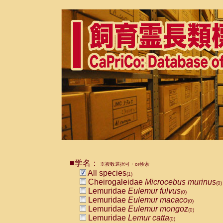
■学名：
※複数選択可・or検索
All species
(1)
Cheirogaleidae
Microcebus murinus
(0)
Lemuridae
Eulemur fulvus
(0)
Lemuridae
Eulemur macaco
(0)
Lemuridae
Eulemur mongoz
(0)
Lemuridae
Lemur catta
(0)