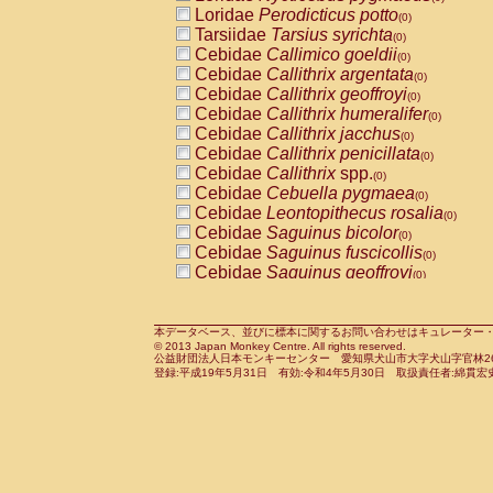
Pitheciidae
Callicebus cupreus
Loridae
Perodicticus potto
(0)
(0)
Pitheciidae
Callicebus donacophilus
Tarsiidae
Tarsius syrichta
(0
(0)
Pitheciidae
Callicebus moloch
Cebidae
Callimico goeldii
(0)
(0)
Pitheciidae
Callicebus torquatus
Cebidae
Callithrix argentata
(0)
(0)
Pitheciidae
Callicebus
spp.
Cebidae
Callithrix geoffroyi
(0)
(0)
Pitheciidae
Chiropotes satanas
Cebidae
Callithrix humeralifer
(0)
(0)
Pitheciidae
Pithecia monachus
Cebidae
Callithrix jacchus
(0)
(0)
Pitheciidae
Pithecia pithecia
Cebidae
Callithrix penicillata
(0)
(0)
Cercopithecidae
Cercocebus agilis
Cebidae
Callithrix
spp.
(0)
(0)
Cercopithecidae
Cercocebus galeritus
Cebidae
Cebuella pygmaea
(0)
Cercopithecidae
Cercocebus torquatu
Cebidae
Leontopithecus rosalia
(0)
Cercopithecidae
Cercocebus torquatus
Cebidae
Saguinus bicolor
(0)
Cercopithecidae
Cercocebus torquatu
Cebidae
Saguinus fuscicollis
(0)
Cercopithecidae
Cercocebus
hybrid
Cebidae
Saguinus geoffroyi
(0)
(0)
Cercopithecidae
Cercocebus
spp.
Cebidae
Saguinus imperator
(0)
(0)
Cercopithecidae
Lophocebus albigen
Cebidae
Saguinus labiatus
(0)
Cercopithecidae
Papio anubis
Cebidae
Saguinus leucopus
本データベース、並びに標本に関するお問い合わせはキュレーター・新宅勇太までお願い
(0)
(0)
© 2013 Japan Monkey Centre. All rights reserved.
Cercopithecidae
Papio cynocephalus
Cebidae
Saguinus midas
(
(0)
公益財団法人日本モンキーセンター 愛知県犬山市大字犬山字官林26番
Cercopithecidae
Papio hamadryas
Cebidae
Saguinus mystax
(0)
登録:平成19年5月31日 有効:令和4年5月30日 取扱責任者:綿貫宏
(0)
Cercopithecidae
Papio papio
Cebidae
Saguinus nigricollis
(0)
(0)
Cercopithecidae
Papio
spp.
Cebidae
Saguinus oedipus
(0)
(1)
Cercopithecidae
Mandrillus leucopha
Cebidae
Saguinus weddelli
(0)
Cercopithecidae
Mandrillus sphinx
Cebidae
Saguinus
spp.
(0)
(0)
Cercopithecidae
Theropithecus gelad
Cebidae
Aotus trivirgatus
(0)
Cercopithecidae
Macaca arctoides
Cebidae
Cebus albifrons
(0)
(0)