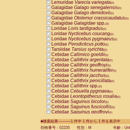
Lemuridae
Varecia variegata
(0)
Galagidae
Galago senegalensis
(0)
Galagidae
Galago demidovii
(0)
Galagidae
Otolemur crassicaudatus
(0)
Galagidae
Galagidae
spp.
(0)
Loridae
Loris tardigradus
(0)
Loridae
Nycticebus coucang
(0)
Loridae
Nycticebus pygmaeus
(0)
Loridae
Perodicticus potto
(0)
Tarsiidae
Tarsius syrichta
(0)
Cebidae
Callimico goeldii
(0)
Cebidae
Callithrix argentata
(0)
Cebidae
Callithrix geoffroyi
(0)
Cebidae
Callithrix humeralifer
(0)
Cebidae
Callithrix jacchus
(0)
Cebidae
Callithrix penicillata
(0)
Cebidae
Callithrix
spp.
(0)
Cebidae
Cebuella pygmaea
(0)
Cebidae
Leontopithecus rosalia
(0)
Cebidae
Saguinus bicolor
(0)
Cebidae
Saguinus fuscicollis
(0)
Cebidae
Saguinus geoffroyi
(0)
Cebidae
Saguinus imperator
(0)
■検索結果-----------1 件中 1 件から 1 件を表示中
Cebidae
Saguinus labiatus
(0)
Cebidae
Saguinus leucopus
剖検番号：02220
性別：M
年齢：Unk
(0)