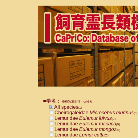
■学名：
※複数選択可・or検索
All species
(1)
Cheirogaleidae
Microcebus murinus
(0)
Lemuridae
Eulemur fulvus
(0)
Lemuridae
Eulemur macaco
(0)
Lemuridae
Eulemur mongoz
(0)
Lemuridae
Lemur catta
(0)