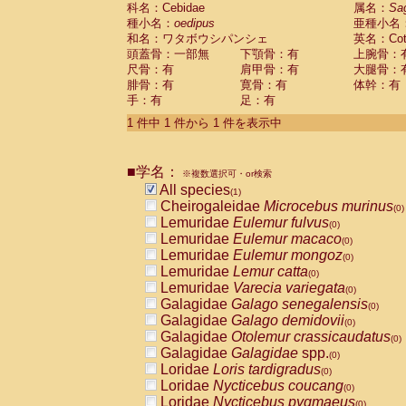
科名：Cebidae
Cebidae
Saguinus midas
属名：
Sa
(0)
種小名：
oedipus
亜種小名
Cebidae
Saguinus mystax
(0)
和名：ワタボウシパンシェ
英名：Cotto
Cebidae
Saguinus nigricollis
(0)
頭蓋骨：一部無
下顎骨：有
上腕骨：
Cebidae
Saguinus oedipus
(1)
尺骨：有
肩甲骨：有
大腿骨：
Cebidae
Saguinus weddelli
(0)
腓骨：有
寛骨：有
体幹：有
Cebidae
Saguinus
spp.
(0)
手：有
足：有
Cebidae
Aotus trivirgatus
(0)
Cebidae
Cebus albifrons
1 件中 1 件から 1 件を表示中
(0)
Cebidae
Cebus apella
(0)
Cebidae
Cebus capucinus
(0)
■学名：
Cebidae
Cebus nigrivittatus
※複数選択可・or検索
(0)
Cebidae
Cebus
spp.
All species
(0)
(1)
Cebidae
Saimiri boliviensis
Cheirogaleidae
Microcebus murinus
(0)
(0)
Cebidae
Saimiri sciureus
Lemuridae
Eulemur fulvus
(0)
(0)
Atelidae
Alouatta caraya
Lemuridae
Eulemur macaco
(0)
(0)
Atelidae
Alouatta fusca
Lemuridae
Eulemur mongoz
(0)
(0)
Atelidae
Alouatta seniculus
Lemuridae
Lemur catta
(0)
(0)
Atelidae
Alouatta
spp.
Lemuridae
Varecia variegata
(0)
(0)
Atelidae
Ateles belzebuth
Galagidae
Galago senegalensis
(0)
(0)
Atelidae
Ateles geoffroyi
Galagidae
Galago demidovii
(0)
(0)
Atelidae
Ateles paniscus
Galagidae
Otolemur crassicaudatus
(0)
(0)
Atelidae
Ateles
spp.
Galagidae
Galagidae
spp.
(0)
(0)
Atelidae
Lagothrix lagothricha
Loridae
Loris tardigradus
(0)
(0)
Atelidae
Lagothrix lagothricha cana
Loridae
Nycticebus coucang
(0)
(0)
Pitheciidae
Cacajao calvus rubicundu
Loridae
Nycticebus pygmaeus
(0)