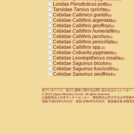
Pitheciidae
Callicebus cupreus
Loridae
Perodicticus potto
(0)
(0)
Pitheciidae
Callicebus donacophilus
Tarsiidae
Tarsius syrichta
(0
(0)
Pitheciidae
Callicebus moloch
Cebidae
Callimico goeldii
(0)
(0)
Pitheciidae
Callicebus torquatus
Cebidae
Callithrix argentata
(0)
(0)
Pitheciidae
Callicebus
spp.
Cebidae
Callithrix geoffroyi
(0)
(0)
Pitheciidae
Chiropotes satanas
Cebidae
Callithrix humeralifer
(0)
(0)
Pitheciidae
Pithecia monachus
Cebidae
Callithrix jacchus
(0)
(0)
Pitheciidae
Pithecia pithecia
Cebidae
Callithrix penicillata
(0)
(0)
Cercopithecidae
Cercocebus agilis
Cebidae
Callithrix
spp.
(0)
(0)
Cercopithecidae
Cercocebus galeritus
Cebidae
Cebuella pygmaea
(0)
Cercopithecidae
Cercocebus torquatu
Cebidae
Leontopithecus rosalia
(0)
Cercopithecidae
Cercocebus torquatus
Cebidae
Saguinus bicolor
(0)
Cercopithecidae
Cercocebus torquatu
Cebidae
Saguinus fuscicollis
(0)
Cercopithecidae
Cercocebus
hybrid
Cebidae
Saguinus geoffroyi
(0)
(0)
Cercopithecidae
Cercocebus
spp.
Cebidae
Saguinus imperator
(0)
(0)
Cercopithecidae
Lophocebus albigen
Cebidae
Saguinus labiatus
(0)
Cercopithecidae
Papio anubis
Cebidae
Saguinus leucopus
本データベース、並びに標本に関するお問い合わせはキュレーター・新宅勇太までお願い
(0)
(0)
© 2013 Japan Monkey Centre. All rights reserved.
Cercopithecidae
Papio cynocephalus
Cebidae
Saguinus midas
(
(0)
公益財団法人日本モンキーセンター 愛知県犬山市大字犬山字官林26番
Cercopithecidae
Papio hamadryas
Cebidae
Saguinus mystax
(0)
登録:平成19年5月31日 有効:令和4年5月30日 取扱責任者:綿貫宏
(0)
Cercopithecidae
Papio papio
Cebidae
Saguinus nigricollis
(0)
(0)
Cercopithecidae
Papio
spp.
Cebidae
Saguinus oedipus
(0)
(1)
Cercopithecidae
Mandrillus leucopha
Cebidae
Saguinus weddelli
(0)
Cercopithecidae
Mandrillus sphinx
Cebidae
Saguinus
spp.
(0)
(0)
Cercopithecidae
Theropithecus gelad
Cebidae
Aotus trivirgatus
(0)
Cercopithecidae
Macaca arctoides
Cebidae
Cebus albifrons
(0)
(0)