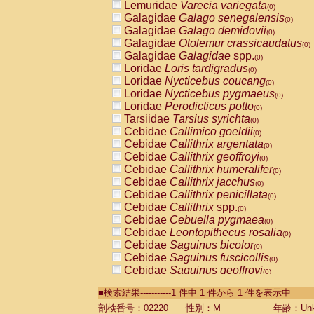
Lemuridae
Varecia variegata
(0)
Galagidae
Galago senegalensis
(0)
Galagidae
Galago demidovii
(0)
Galagidae
Otolemur crassicaudatus
(0)
Galagidae
Galagidae
spp.
(0)
Loridae
Loris tardigradus
(0)
Loridae
Nycticebus coucang
(0)
Loridae
Nycticebus pygmaeus
(0)
Loridae
Perodicticus potto
(0)
Tarsiidae
Tarsius syrichta
(0)
Cebidae
Callimico goeldii
(0)
Cebidae
Callithrix argentata
(0)
Cebidae
Callithrix geoffroyi
(0)
Cebidae
Callithrix humeralifer
(0)
Cebidae
Callithrix jacchus
(0)
Cebidae
Callithrix penicillata
(0)
Cebidae
Callithrix
spp.
(0)
Cebidae
Cebuella pygmaea
(0)
Cebidae
Leontopithecus rosalia
(0)
Cebidae
Saguinus bicolor
(0)
Cebidae
Saguinus fuscicollis
(0)
Cebidae
Saguinus geoffroyi
(0)
Cebidae
Saguinus imperator
(0)
■検索結果-----------1 件中 1 件から 1 件を表示中
Cebidae
Saguinus labiatus
(0)
Cebidae
Saguinus leucopus
剖検番号：02220
性別：M
年齢：Unk
(0)