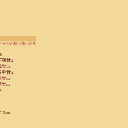
ページの最上部へ戻る
索
下顎骨
(1)
橈骨
(1)
肩甲骨
(1)
脛骨
(1)
寛骨
(1)
手
メス
(0)