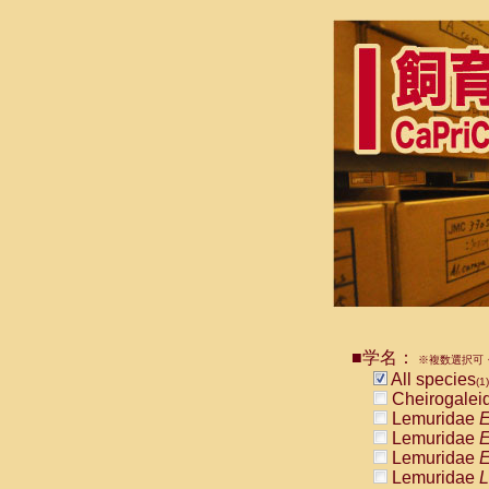
■学名：
※複数選択可・
All species
(1)
Cheirogalei
Lemuridae
E
Lemuridae
E
Lemuridae
E
Lemuridae
L