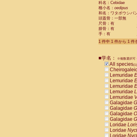
科名：Cebidae
Cebidae
Sa
種小名：
oedipus
Cebidae
Sa
和名：ワタボウシパ
Cebidae
Sag
頭蓋骨：一部無
Cebidae
Sa
尺骨：有
Cebidae
Sag
腓骨：有
Cebidae
Sa
手：有
Cebidae
Aot
Cebidae
Ceb
1 件中 1 件から 1 
Cebidae
Ceb
Cebidae
Ce
■学名：
Cebidae
Ceb
※複数選択可・
Cebidae
Ce
All species
(1)
Cebidae
Sai
Cheirogalei
Cebidae
Sai
Lemuridae
E
Atelidae
Alo
Lemuridae
E
Atelidae
Alo
Lemuridae
E
Atelidae
Alo
Lemuridae
L
Atelidae
Alo
Lemuridae
V
Atelidae
Ate
Galagidae
G
Atelidae
Ate
Galagidae
G
Atelidae
Ate
Galagidae
O
Atelidae
Ate
Galagidae
G
Atelidae
Lag
Loridae
Lori
Atelidae
Lag
Loridae
Nyc
Pitheciidae
Loridae
Nyc