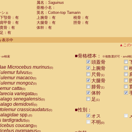
guinus midas
属名：
Saguinus
(0)
亜種小名：
guinus mystax
(0)
ンシェ
英名：Cotton-top Tamarin
uinus nigricollis
(0)
下顎骨：有
上腕骨：有
橈骨：有
guinus oedipus
(1)
肩甲骨：有
大腿骨：有
脛骨：有
uinus weddelli
(0)
寛骨：有
体幹：有
guinus
spp.
(0)
足：有
us trivirgatus
(0)
us albifrons
件を表示中
(0)
us apella
▲この
(0)
bus capucinus
(0)
us nigrivittatus
■骨格標本：
or検索
(0)
※複数選択可・and検
bus
spp.
頭蓋骨
(0)
miri boliviensis
dae
Microcebus murinus
(0)
上腕骨
(0)
miri sciureus
ulemur fulvus
(0)
(0)
尺骨
(1)
uatta caraya
ulemur macaco
(0)
(0)
大腿骨
uatta fusca
ulemur mongoz
(0)
(0)
腓骨
uatta seniculus
emur catta
(1)
(0)
(0)
uatta
spp.
体幹
arecia variegata
(0)
(0)
les belzebuth
alago senegalensis
足
(0)
(0)
(1)
les geoffroyi
alago demidovii
(0)
(0)
les paniscus
tolemur crassicaudatus
■性別：
(0)
(0)
les
spp.
alagidae
spp.
(0)
オス
(0)
othrix lagothricha
s tardigradus
(0)
(0)
不明
(0)
othrix lagothricha cana
ticebus coucang
(0)
(0)
Cacajao calvus rubicundus
ticebus pygmaeus
(0)
(0)