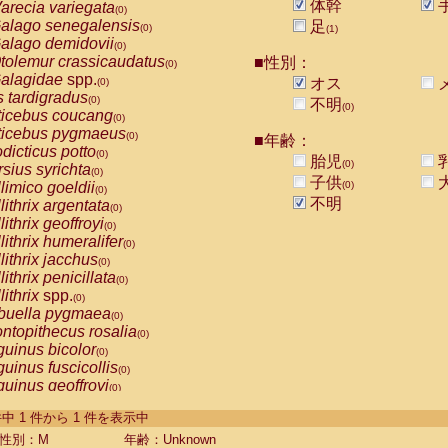
体幹
arecia variegata
(0)
alago senegalensis
足
(0)
(1)
alago demidovii
(0)
tolemur crassicaudatus
■性別：
(0)
alagidae
spp.
オス
(0)
s tardigradus
(0)
不明
(0)
ticebus coucang
(0)
ticebus pygmaeus
(0)
■年齢：
dicticus potto
(0)
胎児
(0)
rsius syrichta
(0)
子供
limico goeldii
(0)
(0)
不明
lithrix argentata
(0)
lithrix geoffroyi
(0)
lithrix humeralifer
(0)
lithrix jacchus
(0)
lithrix penicillata
(0)
lithrix
spp.
(0)
buella pygmaea
(0)
ntopithecus rosalia
(0)
uinus bicolor
(0)
uinus fuscicollis
(0)
uinus geoffroyi
(0)
uinus imperator
(0)
-1 件中 1 件から 1 件を表示中
uinus labiatus
(0)
guinus leucopus
性別：M
年齢：Unknown
(0)