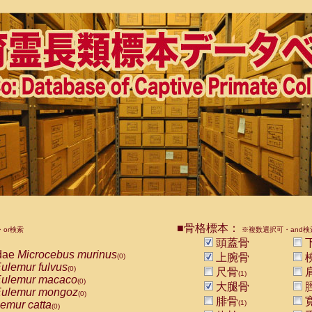
■骨格標本：
or検索
※複数選択可・and検
頭蓋骨
dae
Microcebus murinus
上腕骨
(0)
ulemur fulvus
(0)
尺骨
(1)
ulemur macaco
(0)
大腿骨
ulemur mongoz
(0)
腓骨
emur catta
(1)
(0)