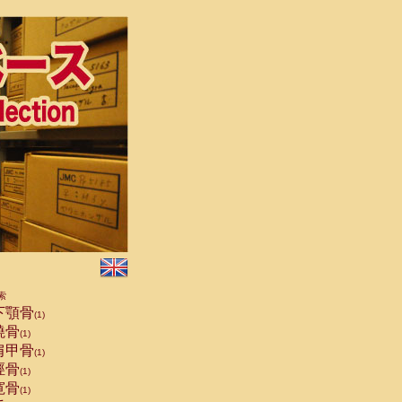
索
下顎骨
(1)
橈骨
(1)
肩甲骨
(1)
脛骨
(1)
寛骨
(1)