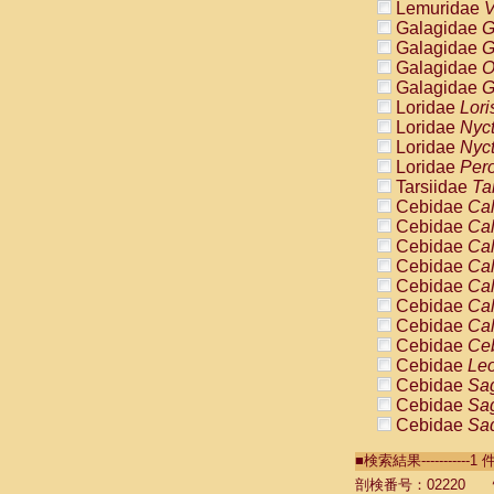
Lemuridae
V
Galagidae
G
Galagidae
G
Galagidae
O
Galagidae
G
Loridae
Lori
Loridae
Nyc
Loridae
Nyc
Loridae
Pero
Tarsiidae
Ta
Cebidae
Cal
Cebidae
Cal
Cebidae
Cal
Cebidae
Cal
Cebidae
Cal
Cebidae
Cal
Cebidae
Cal
Cebidae
Ce
Cebidae
Leo
Cebidae
Sag
Cebidae
Sag
Cebidae
Sag
Cebidae
Sag
■検索結果----------
Cebidae
Sag
Cebidae
Sa
剖検番号：02220