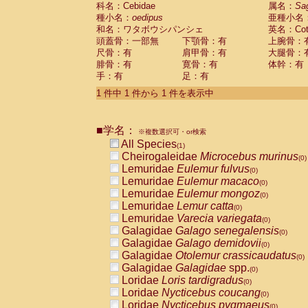
科名：Cebidae
Cebidae
Saguinus midas
属名：
Sa
(0)
種小名：
oedipus
亜種小名
Cebidae
Saguinus mystax
(0)
和名：ワタボウシパンシェ
英名：Cotto
Cebidae
Saguinus nigricollis
(0)
頭蓋骨：一部無
下顎骨：有
上腕骨：
Cebidae
Saguinus oedipus
(1)
尺骨：有
肩甲骨：有
大腿骨：
Cebidae
Saguinus weddelli
(0)
腓骨：有
寛骨：有
体幹：有
Cebidae
Saguinus
spp.
(0)
手：有
足：有
Cebidae
Aotus trivirgatus
(0)
Cebidae
Cebus albifrons
1 件中 1 件から 1 件を表示中
(0)
Cebidae
Cebus apella
(0)
Cebidae
Cebus capucinus
(0)
■学名：
Cebidae
Cebus nigrivittatus
※複数選択可・or検索
(0)
Cebidae
Cebus
spp.
All Species
(0)
(1)
Cebidae
Saimiri boliviensis
Cheirogaleidae
Microcebus murinus
(0)
(0)
Cebidae
Saimiri sciureus
Lemuridae
Eulemur fulvus
(0)
(0)
Atelidae
Alouatta caraya
Lemuridae
Eulemur macaco
(0)
(0)
Atelidae
Alouatta fusca
Lemuridae
Eulemur mongoz
(0)
(0)
Atelidae
Alouatta seniculus
Lemuridae
Lemur catta
(0)
(0)
Atelidae
Alouatta
spp.
Lemuridae
Varecia variegata
(0)
(0)
Atelidae
Ateles belzebuth
Galagidae
Galago senegalensis
(0)
(0)
Atelidae
Ateles geoffroyi
Galagidae
Galago demidovii
(0)
(0)
Atelidae
Ateles paniscus
Galagidae
Otolemur crassicaudatus
(0)
(0)
Atelidae
Ateles
spp.
Galagidae
Galagidae
spp.
(0)
(0)
Atelidae
Lagothrix lagothricha
Loridae
Loris tardigradus
(0)
(0)
Atelidae
Lagothrix lagothricha cana
Loridae
Nycticebus coucang
(0)
(0)
Pitheciidae
Cacajao calvus rubicundu
Loridae
Nycticebus pygmaeus
(0)