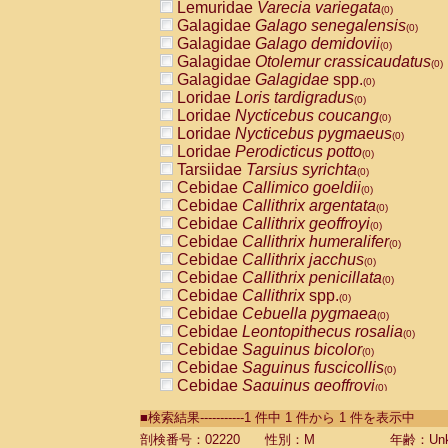
Lemuridae
Varecia variegata
(0)
Galagidae
Galago senegalensis
(0)
Galagidae
Galago demidovii
(0)
Galagidae
Otolemur crassicaudatus
(0)
Galagidae
Galagidae
spp.
(0)
Loridae
Loris tardigradus
(0)
Loridae
Nycticebus coucang
(0)
Loridae
Nycticebus pygmaeus
(0)
Loridae
Perodicticus potto
(0)
Tarsiidae
Tarsius syrichta
(0)
Cebidae
Callimico goeldii
(0)
Cebidae
Callithrix argentata
(0)
Cebidae
Callithrix geoffroyi
(0)
Cebidae
Callithrix humeralifer
(0)
Cebidae
Callithrix jacchus
(0)
Cebidae
Callithrix penicillata
(0)
Cebidae
Callithrix
spp.
(0)
Cebidae
Cebuella pygmaea
(0)
Cebidae
Leontopithecus rosalia
(0)
Cebidae
Saguinus bicolor
(0)
Cebidae
Saguinus fuscicollis
(0)
Cebidae
Saguinus geoffroyi
(0)
Cebidae
Saguinus imperator
(0)
■検索結果-----------1 件中 1 件から 1 件を表示中
Cebidae
Saguinus labiatus
(0)
Cebidae
Saguinus leucopus
剖検番号：02220
性別：M
年齢：Unk
(0)