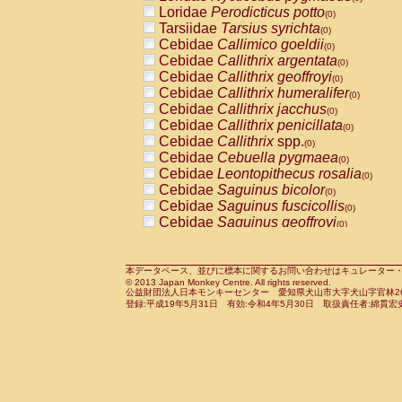
Pitheciidae
Callicebus cupreus
Loridae
Perodicticus potto
(0)
(0)
Pitheciidae
Callicebus donacophilus
Tarsiidae
Tarsius syrichta
(0
(0)
Pitheciidae
Callicebus moloch
Cebidae
Callimico goeldii
(0)
(0)
Pitheciidae
Callicebus torquatus
Cebidae
Callithrix argentata
(0)
(0)
Pitheciidae
Callicebus
spp.
Cebidae
Callithrix geoffroyi
(0)
(0)
Pitheciidae
Chiropotes satanas
Cebidae
Callithrix humeralifer
(0)
(0)
Pitheciidae
Pithecia monachus
Cebidae
Callithrix jacchus
(0)
(0)
Pitheciidae
Pithecia pithecia
Cebidae
Callithrix penicillata
(0)
(0)
Cercopithecidae
Cercocebus agilis
Cebidae
Callithrix
spp.
(0)
(0)
Cercopithecidae
Cercocebus galeritus
Cebidae
Cebuella pygmaea
(0)
Cercopithecidae
Cercocebus torquatu
Cebidae
Leontopithecus rosalia
(0)
Cercopithecidae
Cercocebus torquatus
Cebidae
Saguinus bicolor
(0)
Cercopithecidae
Cercocebus torquatu
Cebidae
Saguinus fuscicollis
(0)
Cercopithecidae
Cercocebus
hybrid
Cebidae
Saguinus geoffroyi
(0)
(0)
Cercopithecidae
Cercocebus
spp.
Cebidae
Saguinus imperator
(0)
(0)
Cercopithecidae
Lophocebus albigen
Cebidae
Saguinus labiatus
(0)
Cercopithecidae
Papio anubis
Cebidae
Saguinus leucopus
本データベース、並びに標本に関するお問い合わせはキュレーター・新宅勇太までお願い
(0)
(0)
© 2013 Japan Monkey Centre. All rights reserved.
Cercopithecidae
Papio cynocephalus
Cebidae
Saguinus midas
(
(0)
公益財団法人日本モンキーセンター 愛知県犬山市大字犬山字官林26番
Cercopithecidae
Papio hamadryas
Cebidae
Saguinus mystax
(0)
登録:平成19年5月31日 有効:令和4年5月30日 取扱責任者:綿貫宏
(0)
Cercopithecidae
Papio papio
Cebidae
Saguinus nigricollis
(0)
(0)
Cercopithecidae
Papio
spp.
Cebidae
Saguinus oedipus
(0)
(1)
Cercopithecidae
Mandrillus leucopha
Cebidae
Saguinus weddelli
(0)
Cercopithecidae
Mandrillus sphinx
Cebidae
Saguinus
spp.
(0)
(0)
Cercopithecidae
Theropithecus gelad
Cebidae
Aotus trivirgatus
(0)
Cercopithecidae
Macaca arctoides
Cebidae
Cebus albifrons
(0)
(0)