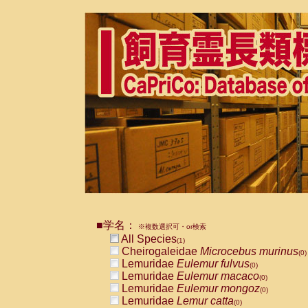
■学名：
※複数選択可・or検索
All Species
(1)
Cheirogaleidae
Microcebus murinus
(0)
Lemuridae
Eulemur fulvus
(0)
Lemuridae
Eulemur macaco
(0)
Lemuridae
Eulemur mongoz
(0)
Lemuridae
Lemur catta
(0)