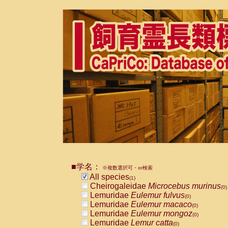
■学名：
※複数選択可・or検索
All species
(1)
Cheirogaleidae
Microcebus murinus
(0)
Lemuridae
Eulemur fulvus
(0)
Lemuridae
Eulemur macaco
(0)
Lemuridae
Eulemur mongoz
(0)
Lemuridae
Lemur catta
(0)