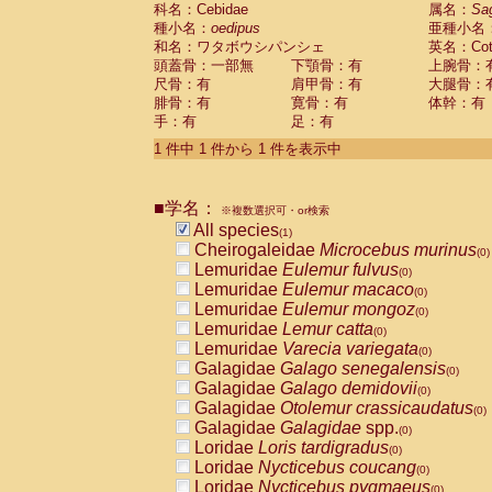
科名：Cebidae
Cebidae
Saguinus midas
属名：
Sa
(0)
種小名：
oedipus
亜種小名
Cebidae
Saguinus mystax
(0)
和名：ワタボウシパンシェ
英名：Cotto
Cebidae
Saguinus nigricollis
(0)
頭蓋骨：一部無
下顎骨：有
上腕骨：
Cebidae
Saguinus oedipus
(1)
尺骨：有
肩甲骨：有
大腿骨：
Cebidae
Saguinus weddelli
(0)
腓骨：有
寛骨：有
体幹：有
Cebidae
Saguinus
spp.
(0)
手：有
足：有
Cebidae
Aotus trivirgatus
(0)
Cebidae
Cebus albifrons
1 件中 1 件から 1 件を表示中
(0)
Cebidae
Cebus apella
(0)
Cebidae
Cebus capucinus
(0)
■学名：
Cebidae
Cebus nigrivittatus
※複数選択可・or検索
(0)
Cebidae
Cebus
spp.
All species
(0)
(1)
Cebidae
Saimiri boliviensis
Cheirogaleidae
Microcebus murinus
(0)
(0)
Cebidae
Saimiri sciureus
Lemuridae
Eulemur fulvus
(0)
(0)
Atelidae
Alouatta caraya
Lemuridae
Eulemur macaco
(0)
(0)
Atelidae
Alouatta fusca
Lemuridae
Eulemur mongoz
(0)
(0)
Atelidae
Alouatta seniculus
Lemuridae
Lemur catta
(0)
(0)
Atelidae
Alouatta
spp.
Lemuridae
Varecia variegata
(0)
(0)
Atelidae
Ateles belzebuth
Galagidae
Galago senegalensis
(0)
(0)
Atelidae
Ateles geoffroyi
Galagidae
Galago demidovii
(0)
(0)
Atelidae
Ateles paniscus
Galagidae
Otolemur crassicaudatus
(0)
(0)
Atelidae
Ateles
spp.
Galagidae
Galagidae
spp.
(0)
(0)
Atelidae
Lagothrix lagothricha
Loridae
Loris tardigradus
(0)
(0)
Atelidae
Lagothrix lagothricha cana
Loridae
Nycticebus coucang
(0)
(0)
Pitheciidae
Cacajao calvus rubicundu
Loridae
Nycticebus pygmaeus
(0)