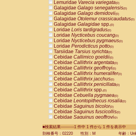
Lemuridae
Varecia variegata
(0)
Galagidae
Galago senegalensis
(0)
Galagidae
Galago demidovii
(0)
Galagidae
Otolemur crassicaudatus
(0)
Galagidae
Galagidae
spp.
(0)
Loridae
Loris tardigradus
(0)
Loridae
Nycticebus coucang
(0)
Loridae
Nycticebus pygmaeus
(0)
Loridae
Perodicticus potto
(0)
Tarsiidae
Tarsius syrichta
(0)
Cebidae
Callimico goeldii
(0)
Cebidae
Callithrix argentata
(0)
Cebidae
Callithrix geoffroyi
(0)
Cebidae
Callithrix humeralifer
(0)
Cebidae
Callithrix jacchus
(0)
Cebidae
Callithrix penicillata
(0)
Cebidae
Callithrix
spp.
(0)
Cebidae
Cebuella pygmaea
(0)
Cebidae
Leontopithecus rosalia
(0)
Cebidae
Saguinus bicolor
(0)
Cebidae
Saguinus fuscicollis
(0)
Cebidae
Saguinus geoffroyi
(0)
Cebidae
Saguinus imperator
(0)
■検索結果-----------1 件中 1 件から 1 件を表示中
Cebidae
Saguinus labiatus
(0)
Cebidae
Saguinus leucopus
剖検番号：02220
性別：M
年齢：Unk
(0)