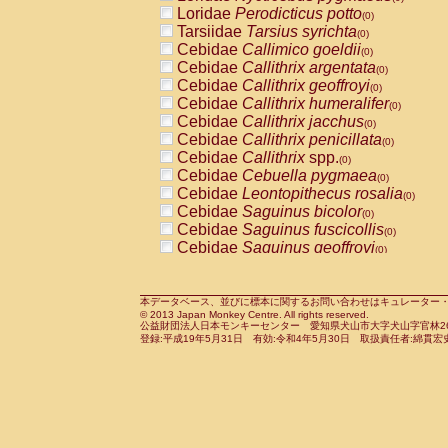
Pitheciidae
Callicebus cupreus
Loridae
Perodicticus potto
(0)
(0)
Pitheciidae
Callicebus donacophilus
Tarsiidae
Tarsius syrichta
(0
(0)
Pitheciidae
Callicebus moloch
Cebidae
Callimico goeldii
(0)
(0)
Pitheciidae
Callicebus torquatus
Cebidae
Callithrix argentata
(0)
(0)
Pitheciidae
Callicebus
spp.
Cebidae
Callithrix geoffroyi
(0)
(0)
Pitheciidae
Chiropotes satanas
Cebidae
Callithrix humeralifer
(0)
(0)
Pitheciidae
Pithecia monachus
Cebidae
Callithrix jacchus
(0)
(0)
Pitheciidae
Pithecia pithecia
Cebidae
Callithrix penicillata
(0)
(0)
Cercopithecidae
Cercocebus agilis
Cebidae
Callithrix
spp.
(0)
(0)
Cercopithecidae
Cercocebus galeritus
Cebidae
Cebuella pygmaea
(0)
Cercopithecidae
Cercocebus torquatu
Cebidae
Leontopithecus rosalia
(0)
Cercopithecidae
Cercocebus torquatus
Cebidae
Saguinus bicolor
(0)
Cercopithecidae
Cercocebus torquatu
Cebidae
Saguinus fuscicollis
(0)
Cercopithecidae
Cercocebus
hybrid
Cebidae
Saguinus geoffroyi
(0)
(0)
Cercopithecidae
Cercocebus
spp.
Cebidae
Saguinus imperator
(0)
(0)
Cercopithecidae
Lophocebus albigen
Cebidae
Saguinus labiatus
(0)
Cercopithecidae
Papio anubis
Cebidae
Saguinus leucopus
本データベース、並びに標本に関するお問い合わせはキュレーター・新宅勇太までお願い
(0)
(0)
© 2013 Japan Monkey Centre. All rights reserved.
Cercopithecidae
Papio cynocephalus
Cebidae
Saguinus midas
(
(0)
公益財団法人日本モンキーセンター 愛知県犬山市大字犬山字官林26番
Cercopithecidae
Papio hamadryas
Cebidae
Saguinus mystax
(0)
登録:平成19年5月31日 有効:令和4年5月30日 取扱責任者:綿貫宏
(0)
Cercopithecidae
Papio papio
Cebidae
Saguinus nigricollis
(0)
(0)
Cercopithecidae
Papio
spp.
Cebidae
Saguinus oedipus
(0)
(1)
Cercopithecidae
Mandrillus leucopha
Cebidae
Saguinus weddelli
(0)
Cercopithecidae
Mandrillus sphinx
Cebidae
Saguinus
spp.
(0)
(0)
Cercopithecidae
Theropithecus gelad
Cebidae
Aotus trivirgatus
(0)
Cercopithecidae
Macaca arctoides
Cebidae
Cebus albifrons
(0)
(0)