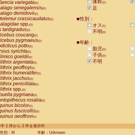
体幹
arecia variegata
(2)
(0)
alago senegalensis
足
(0)
alago demidovii
(0)
tolemur crassicaudatus
■性別：
(0)
alagidae
spp.
オス
(0)
(1)
s tardigradus
(0)
不明
(0)
ticebus coucang
(0)
ticebus pygmaeus
(0)
■年齢：
dicticus potto
(0)
胎児
(0)
rsius syrichta
(0)
子供
limico goeldii
(0)
(0)
不明
lithrix argentata
(0)
lithrix geoffroyi
(0)
lithrix humeralifer
(0)
lithrix jacchus
(0)
lithrix penicillata
(0)
lithrix
spp.
(0)
buella pygmaea
(0)
ntopithecus rosalia
(0)
uinus bicolor
(0)
uinus fuscicollis
(0)
uinus geoffroyi
(0)
uinus imperator
(0)
-2 件中 1 件から 2 件を表示中
uinus labiatus
(0)
guinus leucopus
性別：M
年齢：Unknown
(0)