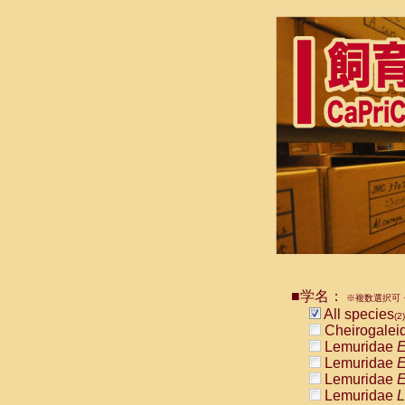
■学名：
※複数選択可・
All species
(2)
Cheirogalei
Lemuridae
E
Lemuridae
E
Lemuridae
E
Lemuridae
L