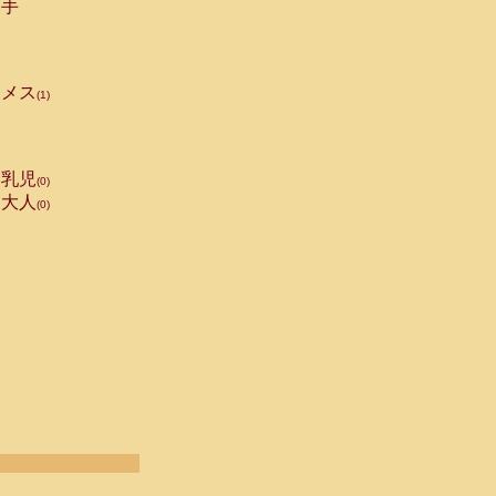
手
メス
(1)
乳児
(0)
大人
(0)