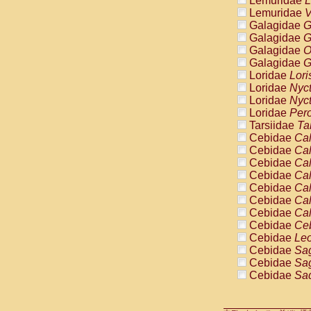
Lemuridae
L
Pitheciidae
Lemuridae
V
Pitheciidae
Galagidae
G
Pitheciidae
Galagidae
G
Pitheciidae
Galagidae
O
Pitheciidae
Galagidae
G
Pitheciidae
Loridae
Lori
Pitheciidae
Loridae
Nyc
Pitheciidae
Loridae
Nyc
Cercopithec
Loridae
Pero
Cercopithec
Tarsiidae
Ta
Cercopithec
Cebidae
Cal
Cercopithec
Cebidae
Cal
Cercopithec
Cebidae
Cal
Cercopithec
Cebidae
Cal
Cercopithec
Cebidae
Cal
Cercopithec
Cebidae
Cal
Cercopithec
Cebidae
Cal
Cercopithec
Cebidae
Ce
Cercopithec
Cebidae
Leo
Cercopithec
Cebidae
Sag
Cercopithec
Cebidae
Sag
Cercopithec
Cebidae
Sag
Cercopithec
Cebidae
Sag
Cercopithec
Cebidae
Sag
Cercopithec