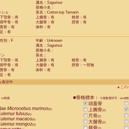
guinus midas
属名：
Saguinus
(0)
亜種小名：
guinus mystax
(0)
ンシェ
英名：Cotton-top Tamarin
uinus nigricollis
(1)
下顎骨：有
上腕骨：有
橈骨：有
guinus oedipus
(1)
肩甲骨：有
大腿骨：有
脛骨：有
uinus weddelli
(0)
寛骨：有
体幹：有
guinus
spp.
(0)
足：有
us trivirgatus
(0)
us albifrons
(0)
性別：F
年齢：Unknown
us apella
(0)
属名：
Saguinus
bus capucinus
亜種小名：
(0)
us nigrivittatus
リン
英名：
(0)
bus
spp.
下顎骨：有
上腕骨：有
橈骨：有
(0)
miri boliviensis
肩甲骨：有
大腿骨：有
脛骨：一部無
(0)
miri sciureus
寛骨：有
体幹：有
(0)
足：有
uatta caraya
(0)
uatta fusca
(0)
件を表示中
uatta seniculus
(0)
▲この
uatta
spp.
(0)
les belzebuth
(0)
■骨格標本：
or検索
※複数選択可・and検
les geoffroyi
(0)
頭蓋骨
les paniscus
(0)
dae
Microcebus murinus
上腕骨
(0)
(2)
les
spp.
(0)
ulemur fulvus
(0)
尺骨
othrix lagothricha
(2)
(0)
ulemur macaco
(0)
大腿骨
othrix lagothricha cana
(2)
(0)
ulemur mongoz
(0)
Cacajao calvus rubicundus
腓骨
(0)
(2)