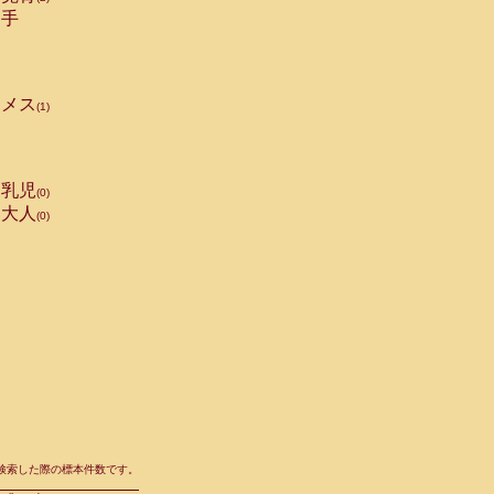
手
メス
(1)
乳児
(0)
大人
(0)
て検索した際の標本件数です。