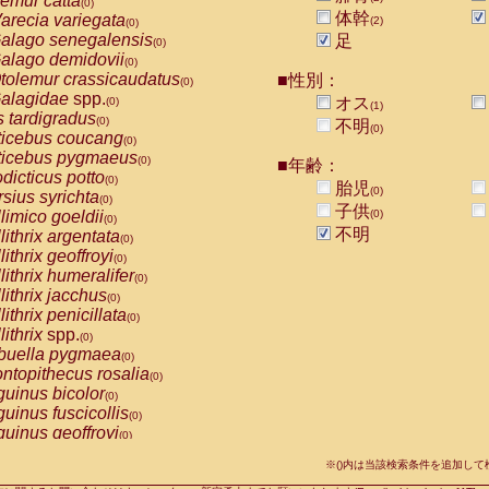
emur catta
(0)
Callicebus cupreus
(0)
体幹
arecia variegata
(2)
(0)
Callicebus donacophilus
(0)
alago senegalensis
足
(0)
Callicebus moloch
(0)
alago demidovii
(0)
Callicebus torquatus
(0)
tolemur crassicaudatus
■性別：
(0)
Callicebus
spp.
(0)
alagidae
spp.
オス
(0)
(1)
Chiropotes satanas
(0)
s tardigradus
(0)
不明
Pithecia monachus
(0)
(0)
ticebus coucang
(0)
Pithecia pithecia
(0)
ticebus pygmaeus
(0)
■年齢：
idae
Cercocebus agilis
(0)
dicticus potto
(0)
胎児
idae
Cercocebus galeritus chrysogaster
(0)
(0)
rsius syrichta
(0)
idae
Cercocebus torquatus atys
子供
(0)
limico goeldii
(0)
(0)
idae
Cercocebus torquatus lunulatus
(0)
不明
lithrix argentata
(0)
idae
Cercocebus torquatus torquatus
(0)
lithrix geoffroyi
(0)
idae
Cercocebus
hybrid
(0)
lithrix humeralifer
(0)
idae
Cercocebus
spp.
(0)
lithrix jacchus
(0)
idae
Lophocebus albigena
(0)
lithrix penicillata
(0)
idae
Papio anubis
(0)
lithrix
spp.
(0)
idae
Papio cynocephalus
(0)
buella pygmaea
(0)
idae
Papio hamadryas
(0)
ntopithecus rosalia
(0)
idae
Papio papio
(0)
uinus bicolor
(0)
idae
Papio
spp.
(0)
uinus fuscicollis
(0)
idae
Mandrillus leucophaeus
(0)
uinus geoffroyi
(0)
idae
Mandrillus sphinx
(0)
uinus imperator
(0)
idae
Theropithecus gelada
※()内は当該検索条件を追加し
(0)
uinus labiatus
(0)
idae
Macaca arctoides
(0)