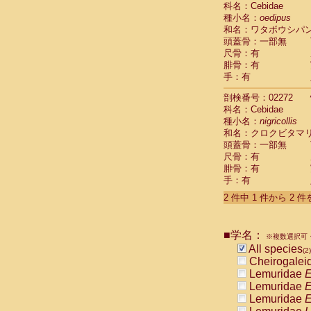
科名：Cebidae
Cebidae
Sa
種小名：
oedipus
Cebidae
Sa
和名：ワタボウシパ
Cebidae
Sag
頭蓋骨：一部無
Cebidae
Sa
尺骨：有
Cebidae
Sag
腓骨：有
Cebidae
Sa
手：有
Cebidae
Aot
Cebidae
Ceb
剖検番号：02272
Cebidae
Ceb
科名：Cebidae
Cebidae
Ce
種小名：
nigricollis
Cebidae
Ceb
和名：クロクビタマ
Cebidae
Ce
頭蓋骨：一部無
Cebidae
Sai
尺骨：有
腓骨：有
Cebidae
Sai
手：有
Atelidae
Alo
Atelidae
Alo
2 件中 1 件から 2 
Atelidae
Alo
Atelidae
Alo
Atelidae
Ate
■学名：
※複数選択可・
Atelidae
Ate
All species
(2)
Atelidae
Ate
Cheirogalei
Atelidae
Ate
Lemuridae
E
Atelidae
Lag
Lemuridae
E
Atelidae
Lag
Lemuridae
E
Pitheciidae