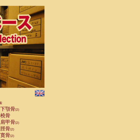
索
下顎骨
(2)
橈骨
肩甲骨
(2)
脛骨
(2)
寛骨
(2)