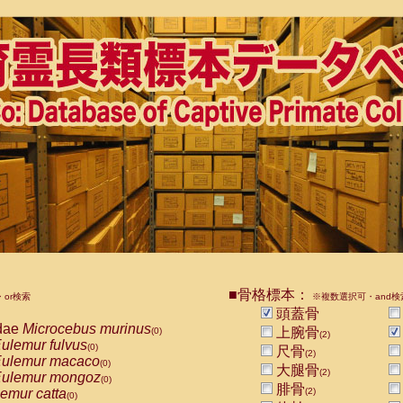
■骨格標本：
or検索
※複数選択可・and検
頭蓋骨
dae
Microcebus murinus
上腕骨
(0)
(2)
ulemur fulvus
(0)
尺骨
(2)
ulemur macaco
(0)
大腿骨
(2)
ulemur mongoz
(0)
腓骨
emur catta
(2)
(0)