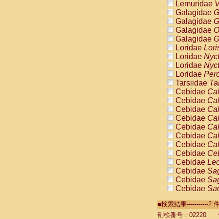
Lemuridae
V
Galagidae
G
Galagidae
G
Galagidae
O
Galagidae
G
Loridae
Lori
Loridae
Nyc
Loridae
Nyc
Loridae
Pero
Tarsiidae
Ta
Cebidae
Cal
Cebidae
Cal
Cebidae
Cal
Cebidae
Cal
Cebidae
Cal
Cebidae
Cal
Cebidae
Cal
Cebidae
Ce
Cebidae
Leo
Cebidae
Sag
Cebidae
Sag
Cebidae
Sag
Cebidae
Sag
■検索結果----------
Cebidae
Sag
Cebidae
Sa
剖検番号：02220