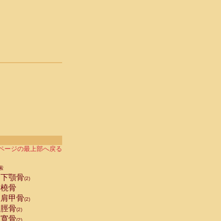
ページの最上部へ戻る
索
下顎骨
(2)
橈骨
肩甲骨
(2)
脛骨
(2)
寛骨
(2)