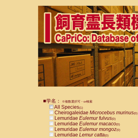
■学名：
※複数選択可・or検索
All Species
(1)
Cheirogaleidae
Microcebus murinus
(0)
Lemuridae
Eulemur fulvus
(0)
Lemuridae
Eulemur macaco
(0)
Lemuridae
Eulemur mongoz
(0)
Lemuridae
Lemur catta
(0)