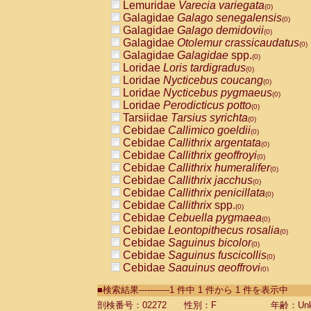
Lemuridae
Varecia variegata
(0)
Galagidae
Galago senegalensis
(0)
Galagidae
Galago demidovii
(0)
Galagidae
Otolemur crassicaudatus
(0)
Galagidae
Galagidae
spp.
(0)
Loridae
Loris tardigradus
(0)
Loridae
Nycticebus coucang
(0)
Loridae
Nycticebus pygmaeus
(0)
Loridae
Perodicticus potto
(0)
Tarsiidae
Tarsius syrichta
(0)
Cebidae
Callimico goeldii
(0)
Cebidae
Callithrix argentata
(0)
Cebidae
Callithrix geoffroyi
(0)
Cebidae
Callithrix humeralifer
(0)
Cebidae
Callithrix jacchus
(0)
Cebidae
Callithrix penicillata
(0)
Cebidae
Callithrix
spp.
(0)
Cebidae
Cebuella pygmaea
(0)
Cebidae
Leontopithecus rosalia
(0)
Cebidae
Saguinus bicolor
(0)
Cebidae
Saguinus fuscicollis
(0)
Cebidae
Saguinus geoffroyi
(0)
Cebidae
Saguinus imperator
(0)
■検索結果-----------1 件中 1 件から 1 件を表示中
Cebidae
Saguinus labiatus
(0)
Cebidae
Saguinus leucopus
剖検番号：02272
性別：F
年齢：Unk
(0)