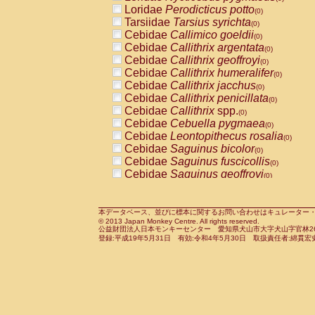
Pitheciidae
Callicebus cupreus
Loridae
Perodicticus potto
(0)
(0)
Pitheciidae
Callicebus donacophilus
Tarsiidae
Tarsius syrichta
(0
(0)
Pitheciidae
Callicebus moloch
Cebidae
Callimico goeldii
(0)
(0)
Pitheciidae
Callicebus torquatus
Cebidae
Callithrix argentata
(0)
(0)
Pitheciidae
Callicebus
spp.
Cebidae
Callithrix geoffroyi
(0)
(0)
Pitheciidae
Chiropotes satanas
Cebidae
Callithrix humeralifer
(0)
(0)
Pitheciidae
Pithecia monachus
Cebidae
Callithrix jacchus
(0)
(0)
Pitheciidae
Pithecia pithecia
Cebidae
Callithrix penicillata
(0)
(0)
Cercopithecidae
Cercocebus agilis
Cebidae
Callithrix
spp.
(0)
(0)
Cercopithecidae
Cercocebus galeritus
Cebidae
Cebuella pygmaea
(0)
Cercopithecidae
Cercocebus torquatu
Cebidae
Leontopithecus rosalia
(0)
Cercopithecidae
Cercocebus torquatus
Cebidae
Saguinus bicolor
(0)
Cercopithecidae
Cercocebus torquatu
Cebidae
Saguinus fuscicollis
(0)
Cercopithecidae
Cercocebus
hybrid
Cebidae
Saguinus geoffroyi
(0)
(0)
Cercopithecidae
Cercocebus
spp.
Cebidae
Saguinus imperator
(0)
(0)
Cercopithecidae
Lophocebus albigen
Cebidae
Saguinus labiatus
(0)
Cercopithecidae
Papio anubis
Cebidae
Saguinus leucopus
本データベース、並びに標本に関するお問い合わせはキュレーター・新宅勇太までお願い
(0)
(0)
© 2013 Japan Monkey Centre. All rights reserved.
Cercopithecidae
Papio cynocephalus
Cebidae
Saguinus midas
(
(0)
公益財団法人日本モンキーセンター 愛知県犬山市大字犬山字官林26番
Cercopithecidae
Papio hamadryas
Cebidae
Saguinus mystax
(0)
登録:平成19年5月31日 有効:令和4年5月30日 取扱責任者:綿貫宏
(0)
Cercopithecidae
Papio papio
Cebidae
Saguinus nigricollis
(0)
(1)
Cercopithecidae
Papio
spp.
Cebidae
Saguinus oedipus
(0)
(0)
Cercopithecidae
Mandrillus leucopha
Cebidae
Saguinus weddelli
(0)
Cercopithecidae
Mandrillus sphinx
Cebidae
Saguinus
spp.
(0)
(0)
Cercopithecidae
Theropithecus gelad
Cebidae
Aotus trivirgatus
(0)
Cercopithecidae
Macaca arctoides
Cebidae
Cebus albifrons
(0)
(0)