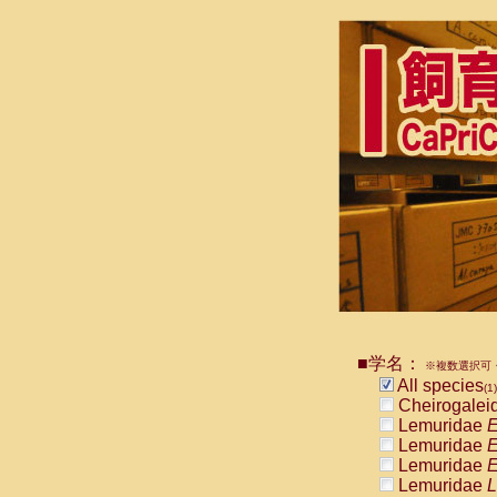
■学名：
※複数選択可・
All species
(1)
Cheirogalei
Lemuridae
E
Lemuridae
E
Lemuridae
E
Lemuridae
L