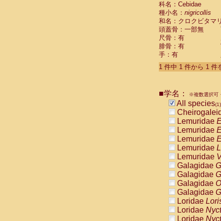
科名：Cebidae
Cebidae
Sa
種小名：
nigricollis
Cebidae
Sa
和名：クロクビタマ
Cebidae
Sag
頭蓋骨：一部無
Cebidae
Sa
尺骨：有
Cebidae
Sag
腓骨：有
Cebidae
Sa
手：有
Cebidae
Aot
Cebidae
Ceb
1 件中 1 件から 1 
Cebidae
Ceb
Cebidae
Ce
■学名：
Cebidae
Ceb
※複数選択可・
Cebidae
Ce
All species
(1)
Cebidae
Sai
Cheirogalei
Cebidae
Sai
Lemuridae
E
Atelidae
Alo
Lemuridae
E
Atelidae
Alo
Lemuridae
E
Atelidae
Alo
Lemuridae
L
Atelidae
Alo
Lemuridae
V
Atelidae
Ate
Galagidae
G
Atelidae
Ate
Galagidae
G
Atelidae
Ate
Galagidae
O
Atelidae
Ate
Galagidae
G
Atelidae
Lag
Loridae
Lori
Atelidae
Lag
Loridae
Nyc
Pitheciidae
Loridae
Nyc