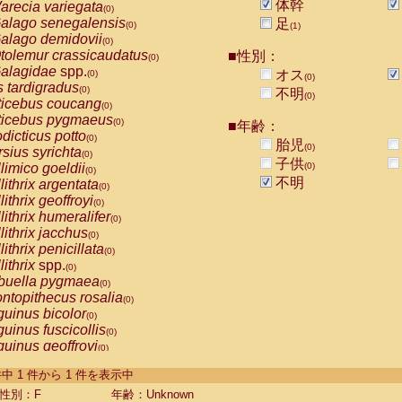
体幹
arecia variegata
(0)
alago senegalensis
足
(0)
(1)
alago demidovii
(0)
tolemur crassicaudatus
■性別：
(0)
alagidae
spp.
オス
(0)
(0)
s tardigradus
(0)
不明
(0)
ticebus coucang
(0)
ticebus pygmaeus
(0)
■年齢：
dicticus potto
(0)
胎児
(0)
rsius syrichta
(0)
子供
limico goeldii
(0)
(0)
不明
lithrix argentata
(0)
lithrix geoffroyi
(0)
lithrix humeralifer
(0)
lithrix jacchus
(0)
lithrix penicillata
(0)
lithrix
spp.
(0)
buella pygmaea
(0)
ntopithecus rosalia
(0)
uinus bicolor
(0)
uinus fuscicollis
(0)
uinus geoffroyi
(0)
uinus imperator
(0)
-1 件中 1 件から 1 件を表示中
uinus labiatus
(0)
guinus leucopus
性別：F
年齢：Unknown
(0)