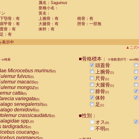
guinus midas
属名：
Saguinus
(0)
亜種小名：
guinus mystax
(0)
リン
英名：
uinus nigricollis
(1)
下顎骨：有
上腕骨：有
橈骨：有
guinus oedipus
(0)
肩甲骨：有
大腿骨：有
脛骨：一部無
uinus weddelli
(0)
寛骨：有
体幹：有
guinus
spp.
(0)
足：有
us trivirgatus
(0)
us albifrons
件を表示中
(0)
us apella
▲この
(0)
bus capucinus
(0)
us nigrivittatus
■骨格標本：
or検索
(0)
※複数選択可・and検
bus
spp.
頭蓋骨
(0)
miri boliviensis
dae
Microcebus murinus
(0)
上腕骨
(0)
(1)
miri sciureus
ulemur fulvus
(0)
(0)
尺骨
(1)
uatta caraya
ulemur macaco
(0)
(0)
大腿骨
(1)
uatta fusca
ulemur mongoz
(0)
(0)
腓骨
uatta seniculus
emur catta
(1)
(0)
(0)
uatta
spp.
体幹
arecia variegata
(0)
(0)
les belzebuth
alago senegalensis
足
(0)
(0)
(1)
les geoffroyi
alago demidovii
(0)
(0)
les paniscus
tolemur crassicaudatus
■性別：
(0)
(0)
les
spp.
alagidae
spp.
(0)
オス
(0)
(0)
othrix lagothricha
s tardigradus
(0)
(0)
不明
(0)
othrix lagothricha cana
ticebus coucang
(0)
(0)
Cacajao calvus rubicundus
ticebus pygmaeus
(0)
(0)