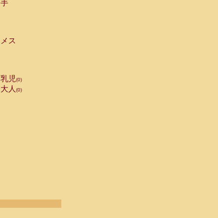
手
メス
乳児
(0)
大人
(0)