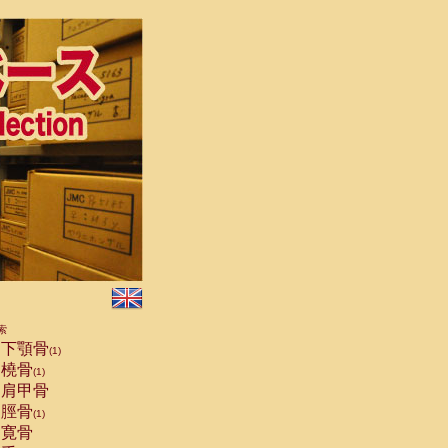
索
下顎骨
(1)
橈骨
(1)
肩甲骨
脛骨
(1)
寛骨