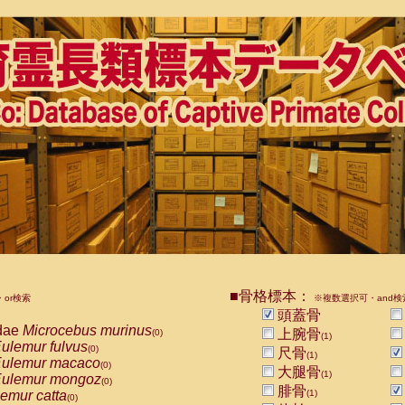
■骨格標本：
or検索
※複数選択可・and検
頭蓋骨
dae
Microcebus murinus
上腕骨
(0)
(1)
ulemur fulvus
(0)
尺骨
(1)
ulemur macaco
(0)
大腿骨
(1)
ulemur mongoz
(0)
腓骨
emur catta
(1)
(0)