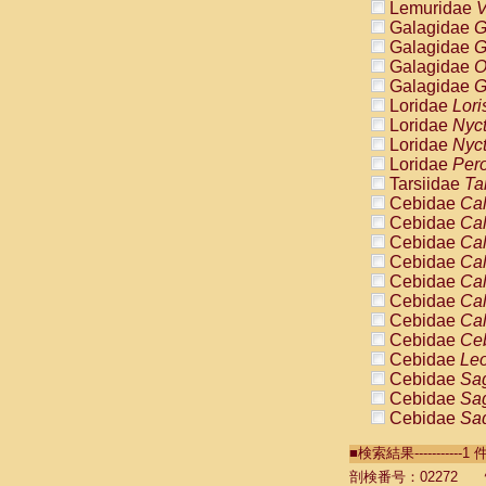
Lemuridae
V
Galagidae
G
Galagidae
G
Galagidae
O
Galagidae
G
Loridae
Lori
Loridae
Nyc
Loridae
Nyc
Loridae
Pero
Tarsiidae
Ta
Cebidae
Cal
Cebidae
Cal
Cebidae
Cal
Cebidae
Cal
Cebidae
Cal
Cebidae
Cal
Cebidae
Cal
Cebidae
Ce
Cebidae
Leo
Cebidae
Sag
Cebidae
Sag
Cebidae
Sag
Cebidae
Sag
■検索結果----------
Cebidae
Sag
Cebidae
Sa
剖検番号：02272