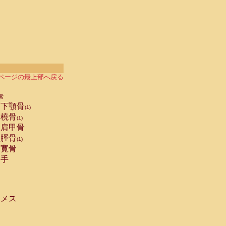
ページの最上部へ戻る
索
下顎骨
(1)
橈骨
(1)
肩甲骨
脛骨
(1)
寛骨
手
メス