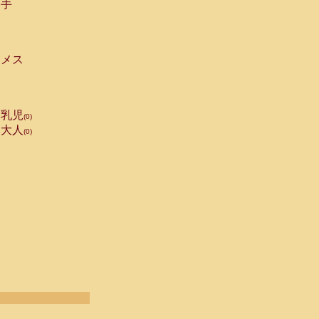
手
メス
乳児
(0)
大人
(0)