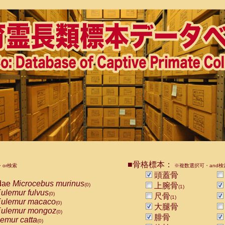
■骨格標本：
or検索
※複数選択可・and検
頭蓋骨
dae
Microcebus murinus
上腕骨
(0)
(1)
ulemur fulvus
(0)
尺骨
(1)
ulemur macaco
(0)
大腿骨
ulemur mongoz
(0)
腓骨
emur catta
(0)