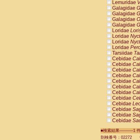
Lemuridae
V
Galagidae
G
Galagidae
G
Galagidae
O
Galagidae
G
Loridae
Lori
Loridae
Nyc
Loridae
Nyc
Loridae
Pero
Tarsiidae
Ta
Cebidae
Cal
Cebidae
Cal
Cebidae
Cal
Cebidae
Cal
Cebidae
Cal
Cebidae
Cal
Cebidae
Cal
Cebidae
Ce
Cebidae
Leo
Cebidae
Sag
Cebidae
Sag
Cebidae
Sag
Cebidae
Sag
■検索結果----------
Cebidae
Sag
Cebidae
Sa
剖検番号：02272