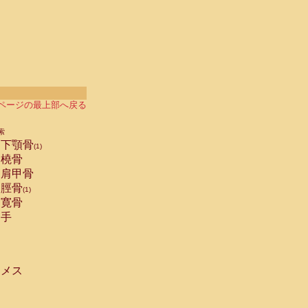
ページの最上部へ戻る
索
下顎骨
(1)
橈骨
肩甲骨
脛骨
(1)
寛骨
手
メス