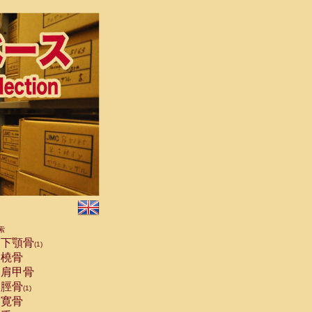
索
下顎骨
(1)
橈骨
肩甲骨
脛骨
(1)
寛骨