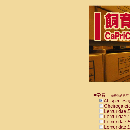
■学名：
※複数選択可・
All species
(1)
Cheirogalei
Lemuridae
E
Lemuridae
E
Lemuridae
E
Lemuridae
L