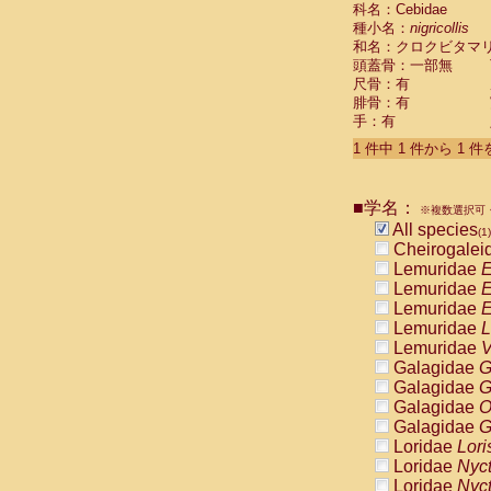
科名：Cebidae
Cebidae
Sa
種小名：
nigricollis
Cebidae
Sa
和名：クロクビタマ
Cebidae
Sag
頭蓋骨：一部無
Cebidae
Sa
尺骨：有
Cebidae
Sag
腓骨：有
Cebidae
Sa
手：有
Cebidae
Aot
Cebidae
Ceb
1 件中 1 件から 1 
Cebidae
Ceb
Cebidae
Ce
■学名：
Cebidae
Ceb
※複数選択可・
Cebidae
Ce
All species
(1)
Cebidae
Sai
Cheirogalei
Cebidae
Sai
Lemuridae
E
Atelidae
Alo
Lemuridae
E
Atelidae
Alo
Lemuridae
E
Atelidae
Alo
Lemuridae
L
Atelidae
Alo
Lemuridae
V
Atelidae
Ate
Galagidae
G
Atelidae
Ate
Galagidae
G
Atelidae
Ate
Galagidae
O
Atelidae
Ate
Galagidae
G
Atelidae
Lag
Loridae
Lori
Atelidae
Lag
Loridae
Nyc
Pitheciidae
Loridae
Nyc