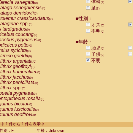
体幹
arecia variegata
(1)
(0)
alago senegalensis
足
(0)
(1)
alago demidovii
(0)
tolemur crassicaudatus
■性別：
(0)
alagidae
spp.
オス
(0)
(0)
s tardigradus
(0)
不明
(0)
ticebus coucang
(0)
ticebus pygmaeus
(0)
■年齢：
dicticus potto
(0)
胎児
(0)
rsius syrichta
(0)
子供
limico goeldii
(0)
(0)
不明
lithrix argentata
(0)
lithrix geoffroyi
(0)
lithrix humeralifer
(0)
lithrix jacchus
(0)
lithrix penicillata
(0)
lithrix
spp.
(0)
buella pygmaea
(0)
ntopithecus rosalia
(0)
uinus bicolor
(0)
uinus fuscicollis
(0)
uinus geoffroyi
(0)
uinus imperator
(0)
-1 件中 1 件から 1 件を表示中
uinus labiatus
(0)
guinus leucopus
性別：F
年齢：Unknown
(0)