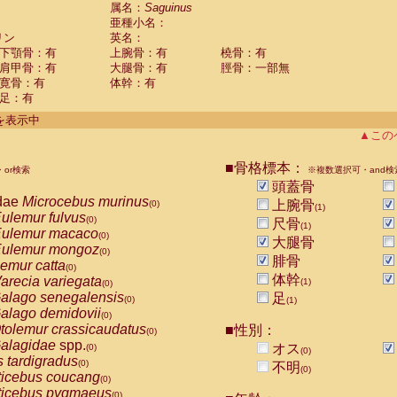
guinus midas
属名：
Saguinus
(0)
亜種小名：
guinus mystax
(0)
リン
英名：
uinus nigricollis
(1)
下顎骨：有
上腕骨：有
橈骨：有
guinus oedipus
(0)
肩甲骨：有
大腿骨：有
脛骨：一部無
uinus weddelli
(0)
寛骨：有
体幹：有
guinus
spp.
(0)
足：有
us trivirgatus
(0)
us albifrons
件を表示中
(0)
us apella
▲この
(0)
bus capucinus
(0)
us nigrivittatus
■骨格標本：
or検索
(0)
※複数選択可・and検
bus
spp.
頭蓋骨
(0)
miri boliviensis
dae
Microcebus murinus
(0)
上腕骨
(0)
(1)
miri sciureus
ulemur fulvus
(0)
(0)
尺骨
(1)
uatta caraya
ulemur macaco
(0)
(0)
大腿骨
uatta fusca
ulemur mongoz
(0)
(0)
腓骨
uatta seniculus
emur catta
(0)
(0)
uatta
spp.
体幹
arecia variegata
(0)
(1)
(0)
les belzebuth
alago senegalensis
足
(0)
(0)
(1)
les geoffroyi
alago demidovii
(0)
(0)
les paniscus
tolemur crassicaudatus
■性別：
(0)
(0)
les
spp.
alagidae
spp.
(0)
オス
(0)
(0)
othrix lagothricha
s tardigradus
(0)
(0)
不明
(0)
othrix lagothricha cana
ticebus coucang
(0)
(0)
Cacajao calvus rubicundus
ticebus pygmaeus
(0)
(0)