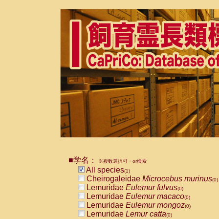
■学名：
※複数選択可・or検索
All species
(1)
Cheirogaleidae
Microcebus murinus
(0)
Lemuridae
Eulemur fulvus
(0)
Lemuridae
Eulemur macaco
(0)
Lemuridae
Eulemur mongoz
(0)
Lemuridae
Lemur catta
(0)