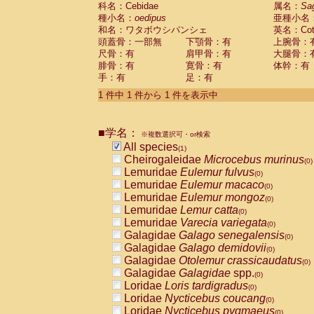
科名：Cebidae
Cebidae
Saguinus midas
属名：
Sa
(0)
種小名：
oedipus
亜種小名
Cebidae
Saguinus mystax
(0)
和名：ワタボウシパンシェ
英名：Cotto
Cebidae
Saguinus nigricollis
(0)
頭蓋骨：一部無
下顎骨：有
上腕骨：
Cebidae
Saguinus oedipus
(1)
尺骨：有
肩甲骨：有
大腿骨：
Cebidae
Saguinus weddelli
(0)
腓骨：有
寛骨：有
体幹：有
Cebidae
Saguinus
spp.
(0)
手：有
足：有
Cebidae
Aotus trivirgatus
(0)
Cebidae
Cebus albifrons
1 件中 1 件から 1 件を表示中
(0)
Cebidae
Cebus apella
(0)
Cebidae
Cebus capucinus
(0)
■学名：
Cebidae
Cebus nigrivittatus
※複数選択可・or検索
(0)
Cebidae
Cebus
spp.
All species
(0)
(1)
Cebidae
Saimiri boliviensis
Cheirogaleidae
Microcebus murinus
(0)
(0)
Cebidae
Saimiri sciureus
Lemuridae
Eulemur fulvus
(0)
(0)
Atelidae
Alouatta caraya
Lemuridae
Eulemur macaco
(0)
(0)
Atelidae
Alouatta fusca
Lemuridae
Eulemur mongoz
(0)
(0)
Atelidae
Alouatta seniculus
Lemuridae
Lemur catta
(0)
(0)
Atelidae
Alouatta
spp.
Lemuridae
Varecia variegata
(0)
(0)
Atelidae
Ateles belzebuth
Galagidae
Galago senegalensis
(0)
(0)
Atelidae
Ateles geoffroyi
Galagidae
Galago demidovii
(0)
(0)
Atelidae
Ateles paniscus
Galagidae
Otolemur crassicaudatus
(0)
(0)
Atelidae
Ateles
spp.
Galagidae
Galagidae
spp.
(0)
(0)
Atelidae
Lagothrix lagothricha
Loridae
Loris tardigradus
(0)
(0)
Atelidae
Lagothrix lagothricha cana
Loridae
Nycticebus coucang
(0)
(0)
Pitheciidae
Cacajao calvus rubicundu
Loridae
Nycticebus pygmaeus
(0)