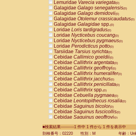
Lemuridae
Varecia variegata
(0)
Galagidae
Galago senegalensis
(0)
Galagidae
Galago demidovii
(0)
Galagidae
Otolemur crassicaudatus
(0)
Galagidae
Galagidae
spp.
(0)
Loridae
Loris tardigradus
(0)
Loridae
Nycticebus coucang
(0)
Loridae
Nycticebus pygmaeus
(0)
Loridae
Perodicticus potto
(0)
Tarsiidae
Tarsius syrichta
(0)
Cebidae
Callimico goeldii
(0)
Cebidae
Callithrix argentata
(0)
Cebidae
Callithrix geoffroyi
(0)
Cebidae
Callithrix humeralifer
(0)
Cebidae
Callithrix jacchus
(0)
Cebidae
Callithrix penicillata
(0)
Cebidae
Callithrix
spp.
(0)
Cebidae
Cebuella pygmaea
(0)
Cebidae
Leontopithecus rosalia
(0)
Cebidae
Saguinus bicolor
(0)
Cebidae
Saguinus fuscicollis
(0)
Cebidae
Saguinus geoffroyi
(0)
Cebidae
Saguinus imperator
(0)
■検索結果-----------1 件中 1 件から 1 件を表示中
Cebidae
Saguinus labiatus
(0)
Cebidae
Saguinus leucopus
剖検番号：02220
性別：M
年齢：Unk
(0)