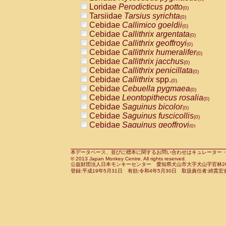
Pitheciidae
Callicebus cupreus
Loridae
Perodicticus potto
(0)
(0)
Pitheciidae
Callicebus donacophilus
Tarsiidae
Tarsius syrichta
(0
(0)
Pitheciidae
Callicebus moloch
Cebidae
Callimico goeldii
(0)
(0)
Pitheciidae
Callicebus torquatus
Cebidae
Callithrix argentata
(0)
(0)
Pitheciidae
Callicebus
spp.
Cebidae
Callithrix geoffroyi
(0)
(0)
Pitheciidae
Chiropotes satanas
Cebidae
Callithrix humeralifer
(0)
(0)
Pitheciidae
Pithecia monachus
Cebidae
Callithrix jacchus
(0)
(0)
Pitheciidae
Pithecia pithecia
Cebidae
Callithrix penicillata
(0)
(0)
Cercopithecidae
Cercocebus agilis
Cebidae
Callithrix
spp.
(0)
(0)
Cercopithecidae
Cercocebus galeritus
Cebidae
Cebuella pygmaea
(0)
Cercopithecidae
Cercocebus torquatu
Cebidae
Leontopithecus rosalia
(0)
Cercopithecidae
Cercocebus torquatus
Cebidae
Saguinus bicolor
(0)
Cercopithecidae
Cercocebus torquatu
Cebidae
Saguinus fuscicollis
(0)
Cercopithecidae
Cercocebus
hybrid
Cebidae
Saguinus geoffroyi
(0)
(0)
Cercopithecidae
Cercocebus
spp.
Cebidae
Saguinus imperator
(0)
(0)
Cercopithecidae
Lophocebus albigen
Cebidae
Saguinus labiatus
(0)
Cercopithecidae
Papio anubis
Cebidae
Saguinus leucopus
本データベース、並びに標本に関するお問い合わせはキュレーター・新宅勇太までお願い
(0)
(0)
© 2013 Japan Monkey Centre. All rights reserved.
Cercopithecidae
Papio cynocephalus
Cebidae
Saguinus midas
(
(0)
公益財団法人日本モンキーセンター 愛知県犬山市大字犬山字官林26番
Cercopithecidae
Papio hamadryas
Cebidae
Saguinus mystax
(0)
登録:平成19年5月31日 有効:令和4年5月30日 取扱責任者:綿貫宏
(0)
Cercopithecidae
Papio papio
Cebidae
Saguinus nigricollis
(0)
(0)
Cercopithecidae
Papio
spp.
Cebidae
Saguinus oedipus
(0)
(1)
Cercopithecidae
Mandrillus leucopha
Cebidae
Saguinus weddelli
(0)
Cercopithecidae
Mandrillus sphinx
Cebidae
Saguinus
spp.
(0)
(0)
Cercopithecidae
Theropithecus gelad
Cebidae
Aotus trivirgatus
(0)
Cercopithecidae
Macaca arctoides
Cebidae
Cebus albifrons
(0)
(0)