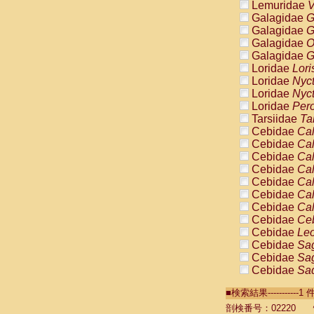
Lemuridae
V
Galagidae
G
Galagidae
G
Galagidae
O
Galagidae
G
Loridae
Lori
Loridae
Nyc
Loridae
Nyc
Loridae
Pero
Tarsiidae
Ta
Cebidae
Cal
Cebidae
Cal
Cebidae
Cal
Cebidae
Cal
Cebidae
Cal
Cebidae
Cal
Cebidae
Cal
Cebidae
Ce
Cebidae
Leo
Cebidae
Sag
Cebidae
Sag
Cebidae
Sag
Cebidae
Sag
■検索結果----------
Cebidae
Sag
Cebidae
Sa
剖検番号：02220