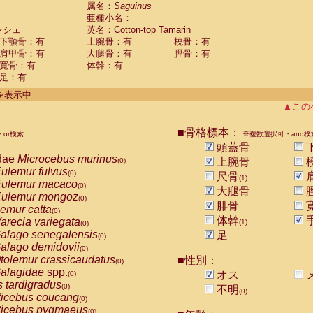
guinus midas
属名：
Saguinus
(0)
亜種小名：
guinus mystax
(0)
ンシェ
英名：Cotton-top Tamarin
uinus nigricollis
(0)
下顎骨：有
上腕骨：有
橈骨：有
guinus oedipus
(1)
肩甲骨：有
大腿骨：有
脛骨：有
uinus weddelli
(0)
寛骨：有
体幹：有
guinus
spp.
(0)
足：有
us trivirgatus
(0)
us albifrons
件を表示中
(0)
us apella
▲この
(0)
bus capucinus
(0)
us nigrivittatus
■骨格標本：
or検索
(0)
※複数選択可・and検
bus
spp.
頭蓋骨
(0)
miri boliviensis
dae
Microcebus murinus
(0)
上腕骨
(0)
miri sciureus
ulemur fulvus
(0)
(0)
尺骨
(1)
uatta caraya
ulemur macaco
(0)
(0)
大腿骨
uatta fusca
ulemur mongoz
(0)
(0)
腓骨
uatta seniculus
emur catta
(0)
(0)
uatta
spp.
体幹
arecia variegata
(0)
(1)
(0)
les belzebuth
alago senegalensis
足
(0)
(0)
les geoffroyi
alago demidovii
(0)
(0)
les paniscus
tolemur crassicaudatus
■性別：
(0)
(0)
les
spp.
alagidae
spp.
(0)
オス
(0)
othrix lagothricha
s tardigradus
(0)
(0)
不明
(0)
othrix lagothricha cana
ticebus coucang
(0)
(0)
Cacajao calvus rubicundus
ticebus pygmaeus
(0)
(0)