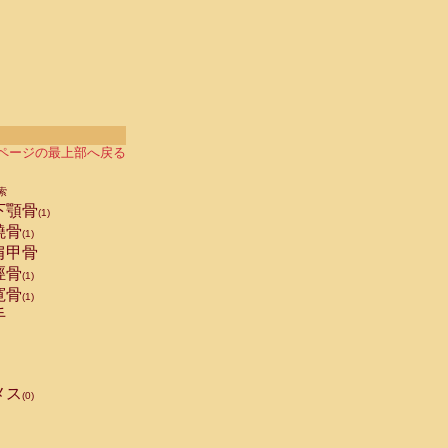
ページの最上部へ戻る
索
下顎骨
(1)
橈骨
(1)
肩甲骨
脛骨
(1)
寛骨
(1)
手
メス
(0)