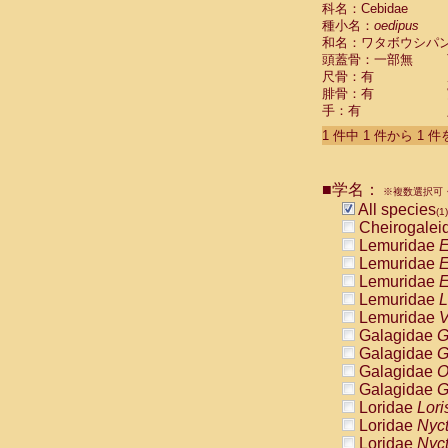
科名：Cebidae
Cebidae
Sa
種小名：
oedipus
Cebidae
Sa
和名：ワタボウシパ
Cebidae
Sag
頭蓋骨：一部無
Cebidae
Sa
尺骨：有
Cebidae
Sag
腓骨：有
Cebidae
Sa
手：有
Cebidae
Aot
Cebidae
Ceb
1 件中 1 件から 1 
Cebidae
Ceb
Cebidae
Ce
■学名：
Cebidae
Ceb
※複数選択可・
Cebidae
Ce
All species
(1)
Cebidae
Sai
Cheirogalei
Cebidae
Sai
Lemuridae
E
Atelidae
Alo
Lemuridae
E
Atelidae
Alo
Lemuridae
E
Atelidae
Alo
Lemuridae
L
Atelidae
Alo
Lemuridae
V
Atelidae
Ate
Galagidae
G
Atelidae
Ate
Galagidae
G
Atelidae
Ate
Galagidae
O
Atelidae
Ate
Galagidae
G
Atelidae
Lag
Loridae
Lori
Atelidae
Lag
Loridae
Nyc
Pitheciidae
Loridae
Nyc