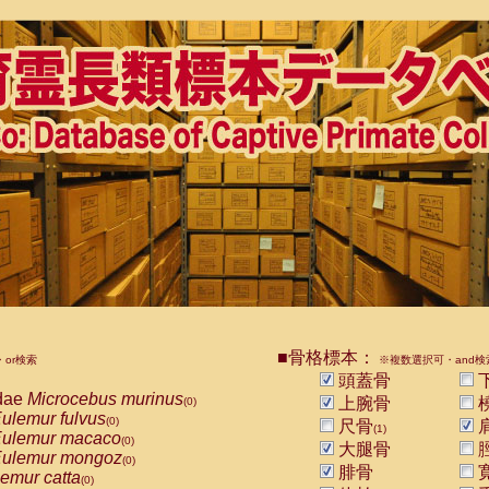
■骨格標本：
or検索
※複数選択可・and検
頭蓋骨
dae
Microcebus murinus
上腕骨
(0)
ulemur fulvus
(0)
尺骨
(1)
ulemur macaco
(0)
大腿骨
ulemur mongoz
(0)
腓骨
emur catta
(0)