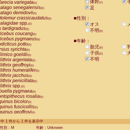
体幹
arecia variegata
(1)
(0)
alago senegalensis
足
(0)
alago demidovii
(0)
tolemur crassicaudatus
■性別：
(0)
alagidae
spp.
オス
(0)
s tardigradus
(0)
不明
(0)
ticebus coucang
(0)
ticebus pygmaeus
(0)
■年齢：
dicticus potto
(0)
胎児
(0)
rsius syrichta
(0)
子供
limico goeldii
(0)
(0)
不明
lithrix argentata
(0)
lithrix geoffroyi
(0)
lithrix humeralifer
(0)
lithrix jacchus
(0)
lithrix penicillata
(0)
lithrix
spp.
(0)
buella pygmaea
(0)
ntopithecus rosalia
(0)
uinus bicolor
(0)
uinus fuscicollis
(0)
uinus geoffroyi
(0)
uinus imperator
(0)
-1 件中 1 件から 1 件を表示中
uinus labiatus
(0)
guinus leucopus
性別：M
年齢：Unknown
(0)