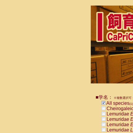
■学名：
※複数選択可・
All species
(1)
Cheirogalei
Lemuridae
E
Lemuridae
E
Lemuridae
E
Lemuridae
L