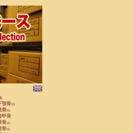
索
下顎骨
(1)
橈骨
(1)
肩甲骨
脛骨
(1)
寛骨
(1)