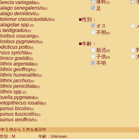
体幹
arecia variegata
(1)
(0)
alago senegalensis
足
(0)
alago demidovii
(0)
tolemur crassicaudatus
■性別：
(0)
alagidae
spp.
オス
(0)
s tardigradus
(0)
不明
(0)
ticebus coucang
(0)
ticebus pygmaeus
(0)
■年齢：
dicticus potto
(0)
胎児
(0)
rsius syrichta
(0)
子供
limico goeldii
(0)
(0)
不明
lithrix argentata
(0)
lithrix geoffroyi
(0)
lithrix humeralifer
(0)
lithrix jacchus
(0)
lithrix penicillata
(0)
lithrix
spp.
(0)
buella pygmaea
(0)
ntopithecus rosalia
(0)
uinus bicolor
(0)
uinus fuscicollis
(0)
uinus geoffroyi
(0)
uinus imperator
(0)
-1 件中 1 件から 1 件を表示中
uinus labiatus
(0)
guinus leucopus
性別：M
年齢：Unknown
(0)