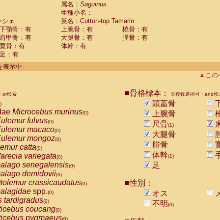
guinus midas
属名：
Saguinus
(0)
亜種小名：
guinus mystax
(0)
ンシェ
英名：Cotton-top Tamarin
uinus nigricollis
(0)
下顎骨：有
上腕骨：有
橈骨：有
guinus oedipus
(1)
肩甲骨：有
大腿骨：有
脛骨：有
uinus weddelli
(0)
寛骨：有
体幹：有
guinus
spp.
(0)
足：有
us trivirgatus
(0)
us albifrons
件を表示中
(0)
us apella
▲この
(0)
bus capucinus
(0)
us nigrivittatus
■骨格標本：
or検索
(0)
※複数選択可・and検
bus
spp.
頭蓋骨
(0)
)
miri boliviensis
dae
Microcebus murinus
(0)
上腕骨
(0)
miri sciureus
ulemur fulvus
(0)
(0)
尺骨
(1)
uatta caraya
ulemur macaco
(0)
(0)
大腿骨
uatta fusca
ulemur mongoz
(0)
(0)
腓骨
uatta seniculus
emur catta
(0)
(0)
uatta
spp.
体幹
arecia variegata
(0)
(1)
(0)
les belzebuth
alago senegalensis
足
(0)
(0)
les geoffroyi
alago demidovii
(0)
(0)
les paniscus
tolemur crassicaudatus
■性別：
(0)
(0)
les
spp.
alagidae
spp.
(0)
オス
(0)
othrix lagothricha
s tardigradus
(0)
(0)
不明
(0)
othrix lagothricha cana
ticebus coucang
(0)
(0)
Cacajao calvus rubicundus
ticebus pygmaeus
(0)
(0)