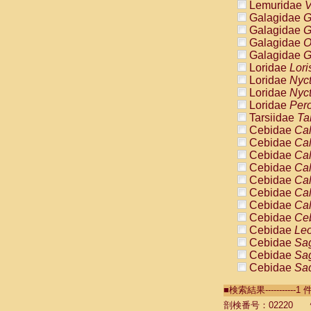
Lemuridae
V
Galagidae
G
Galagidae
G
Galagidae
O
Galagidae
G
Loridae
Lori
Loridae
Nyc
Loridae
Nyc
Loridae
Pero
Tarsiidae
Ta
Cebidae
Cal
Cebidae
Cal
Cebidae
Cal
Cebidae
Cal
Cebidae
Cal
Cebidae
Cal
Cebidae
Cal
Cebidae
Ce
Cebidae
Leo
Cebidae
Sag
Cebidae
Sag
Cebidae
Sag
Cebidae
Sag
■検索結果----------
Cebidae
Sag
Cebidae
Sa
剖検番号：02220