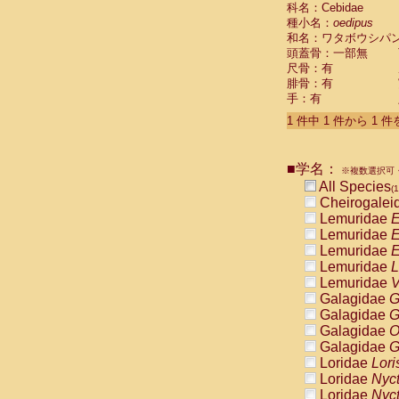
科名：Cebidae
Cebidae
Sa
種小名：
oedipus
Cebidae
Sa
和名：ワタボウシパ
Cebidae
Sag
頭蓋骨：一部無
Cebidae
Sa
尺骨：有
Cebidae
Sag
腓骨：有
Cebidae
Sa
手：有
Cebidae
Aot
Cebidae
Ceb
1 件中 1 件から 1 
Cebidae
Ceb
Cebidae
Ce
■学名：
Cebidae
Ceb
※複数選択可・
Cebidae
Ce
All Species
(1
Cebidae
Sai
Cheirogalei
Cebidae
Sai
Lemuridae
E
Atelidae
Alo
Lemuridae
E
Atelidae
Alo
Lemuridae
E
Atelidae
Alo
Lemuridae
L
Atelidae
Alo
Lemuridae
V
Atelidae
Ate
Galagidae
G
Atelidae
Ate
Galagidae
G
Atelidae
Ate
Galagidae
O
Atelidae
Ate
Galagidae
G
Atelidae
Lag
Loridae
Lori
Atelidae
Lag
Loridae
Nyc
Pitheciidae
Loridae
Nyc