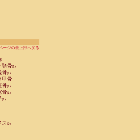
ページの最上部へ戻る
索
下顎骨
(1)
橈骨
(1)
肩甲骨
脛骨
(1)
寛骨
(1)
手
(1)
メス
(0)