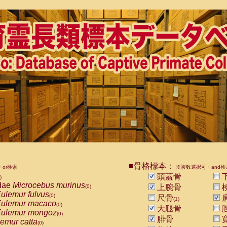
■骨格標本：
or検索
※複数選択可・and検
頭蓋骨
)
dae
Microcebus murinus
上腕骨
(0)
ulemur fulvus
(0)
尺骨
(1)
ulemur macaco
(0)
大腿骨
ulemur mongoz
(0)
腓骨
emur catta
(0)