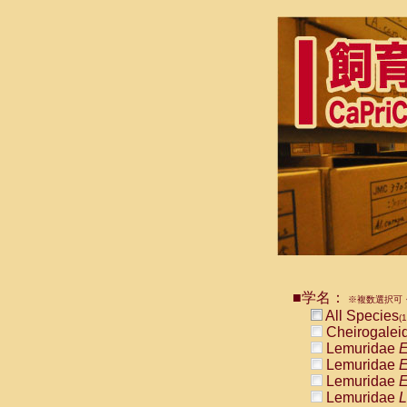
■学名：
※複数選択可・
All Species
(1
Cheirogalei
Lemuridae
E
Lemuridae
E
Lemuridae
E
Lemuridae
L