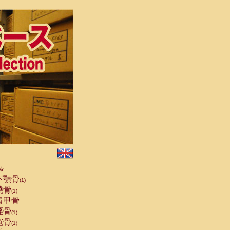
索
下顎骨
(1)
橈骨
(1)
肩甲骨
脛骨
(1)
寛骨
(1)