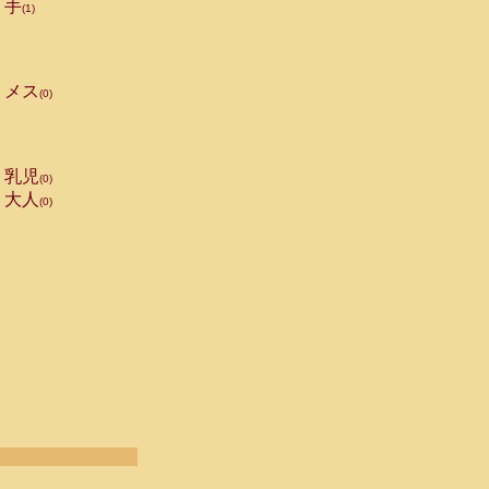
手
(1)
メス
(0)
乳児
(0)
大人
(0)