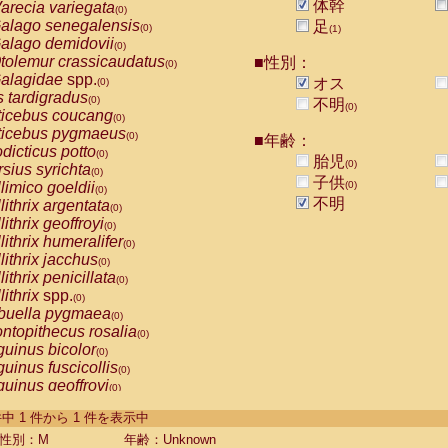
体幹
arecia variegata
(0)
alago senegalensis
足
(0)
(1)
alago demidovii
(0)
tolemur crassicaudatus
■性別：
(0)
alagidae
spp.
オス
(0)
s tardigradus
(0)
不明
(0)
ticebus coucang
(0)
ticebus pygmaeus
(0)
■年齢：
dicticus potto
(0)
胎児
(0)
rsius syrichta
(0)
子供
limico goeldii
(0)
(0)
不明
lithrix argentata
(0)
lithrix geoffroyi
(0)
lithrix humeralifer
(0)
lithrix jacchus
(0)
lithrix penicillata
(0)
lithrix
spp.
(0)
buella pygmaea
(0)
ntopithecus rosalia
(0)
uinus bicolor
(0)
uinus fuscicollis
(0)
uinus geoffroyi
(0)
uinus imperator
(0)
-1 件中 1 件から 1 件を表示中
uinus labiatus
(0)
guinus leucopus
性別：M
年齢：Unknown
(0)