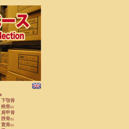
索
下顎骨
橈骨
(1)
肩甲骨
脛骨
(1)
寛骨
(1)