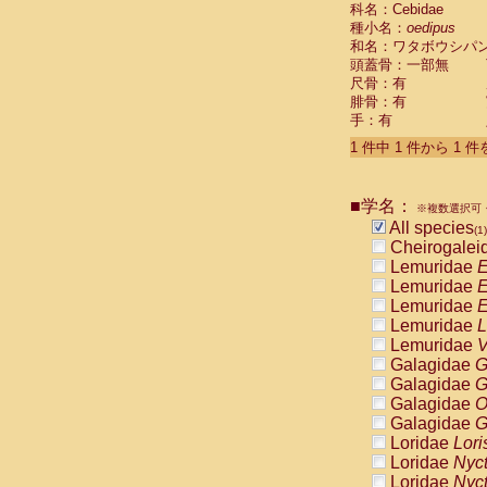
科名：Cebidae
Cebidae
Sa
種小名：
oedipus
Cebidae
Sa
和名：ワタボウシパ
Cebidae
Sag
頭蓋骨：一部無
Cebidae
Sa
尺骨：有
Cebidae
Sag
腓骨：有
Cebidae
Sa
手：有
Cebidae
Aot
Cebidae
Ceb
1 件中 1 件から 1 
Cebidae
Ceb
Cebidae
Ce
■学名：
Cebidae
Ceb
※複数選択可・
Cebidae
Ce
All species
(1)
Cebidae
Sai
Cheirogalei
Cebidae
Sai
Lemuridae
E
Atelidae
Alo
Lemuridae
E
Atelidae
Alo
Lemuridae
E
Atelidae
Alo
Lemuridae
L
Atelidae
Alo
Lemuridae
V
Atelidae
Ate
Galagidae
G
Atelidae
Ate
Galagidae
G
Atelidae
Ate
Galagidae
O
Atelidae
Ate
Galagidae
G
Atelidae
Lag
Loridae
Lori
Atelidae
Lag
Loridae
Nyc
Pitheciidae
Loridae
Nyc