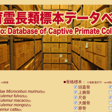
■骨格標本：
or検索
※複数選択可・and検
頭蓋骨
dae
Microcebus murinus
上腕骨
(0)
ulemur fulvus
(0)
尺骨
ulemur macaco
(0)
大腿骨
ulemur mongoz
(0)
腓骨
emur catta
(0)