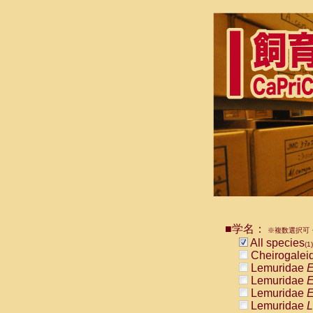
■学名：
※複数選択可・
All species
(1)
Cheirogalei
Lemuridae
E
Lemuridae
E
Lemuridae
E
Lemuridae
L