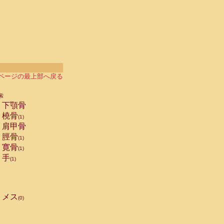
ページの最上部へ戻る
索
下顎骨
橈骨
(1)
肩甲骨
脛骨
(1)
寛骨
(1)
手
(1)
メス
(0)