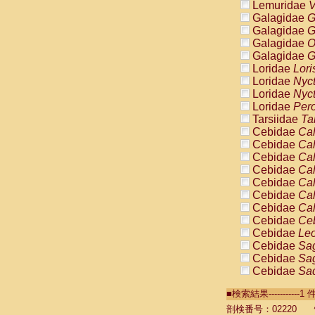
Lemuridae
V
Galagidae
G
Galagidae
G
Galagidae
O
Galagidae
G
Loridae
Lori
Loridae
Nyc
Loridae
Nyc
Loridae
Pero
Tarsiidae
Ta
Cebidae
Cal
Cebidae
Cal
Cebidae
Cal
Cebidae
Cal
Cebidae
Cal
Cebidae
Cal
Cebidae
Cal
Cebidae
Ce
Cebidae
Leo
Cebidae
Sag
Cebidae
Sag
Cebidae
Sag
Cebidae
Sag
■検索結果----------
Cebidae
Sag
Cebidae
Sa
剖検番号：02220