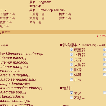
guinus midas
属名：
Saguinus
(0)
亜種小名：
guinus mystax
(0)
ンシェ
英名：Cotton-top Tamarin
uinus nigricollis
(0)
下顎骨：有
上腕骨：有
橈骨：有
guinus oedipus
(1)
肩甲骨：有
大腿骨：有
脛骨：有
uinus weddelli
(0)
寛骨：有
体幹：有
guinus
spp.
(0)
足：有
us trivirgatus
(0)
us albifrons
件を表示中
(0)
us apella
▲この
(0)
bus capucinus
(0)
us nigrivittatus
■骨格標本：
or検索
(0)
※複数選択可・and検
bus
spp.
頭蓋骨
(0)
miri boliviensis
dae
Microcebus murinus
(0)
上腕骨
(0)
miri sciureus
ulemur fulvus
(0)
(0)
尺骨
uatta caraya
ulemur macaco
(0)
(0)
大腿骨
uatta fusca
ulemur mongoz
(0)
(0)
腓骨
uatta seniculus
emur catta
(0)
(0)
uatta
spp.
体幹
arecia variegata
(0)
(0)
les belzebuth
alago senegalensis
足
(0)
(0)
(1)
les geoffroyi
alago demidovii
(0)
(0)
les paniscus
tolemur crassicaudatus
■性別：
(0)
(0)
les
spp.
alagidae
spp.
(0)
オス
(0)
othrix lagothricha
s tardigradus
(0)
(0)
不明
(0)
othrix lagothricha cana
ticebus coucang
(0)
(0)
Cacajao calvus rubicundus
ticebus pygmaeus
(0)
(0)