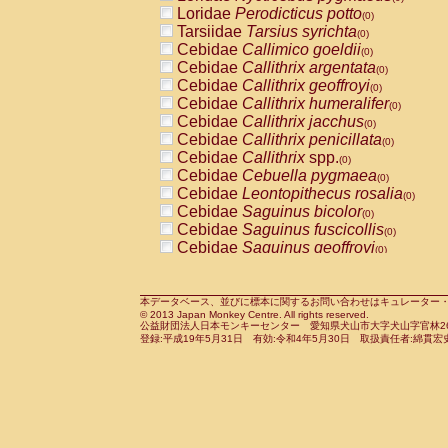
Pitheciidae
Callicebus cupreus
Loridae
Perodicticus potto
(0)
(0)
Pitheciidae
Callicebus donacophilus
Tarsiidae
Tarsius syrichta
(0
(0)
Pitheciidae
Callicebus moloch
Cebidae
Callimico goeldii
(0)
(0)
Pitheciidae
Callicebus torquatus
Cebidae
Callithrix argentata
(0)
(0)
Pitheciidae
Callicebus
spp.
Cebidae
Callithrix geoffroyi
(0)
(0)
Pitheciidae
Chiropotes satanas
Cebidae
Callithrix humeralifer
(0)
(0)
Pitheciidae
Pithecia monachus
Cebidae
Callithrix jacchus
(0)
(0)
Pitheciidae
Pithecia pithecia
Cebidae
Callithrix penicillata
(0)
(0)
Cercopithecidae
Cercocebus agilis
Cebidae
Callithrix
spp.
(0)
(0)
Cercopithecidae
Cercocebus galeritus
Cebidae
Cebuella pygmaea
(0)
Cercopithecidae
Cercocebus torquatu
Cebidae
Leontopithecus rosalia
(0)
Cercopithecidae
Cercocebus torquatus
Cebidae
Saguinus bicolor
(0)
Cercopithecidae
Cercocebus torquatu
Cebidae
Saguinus fuscicollis
(0)
Cercopithecidae
Cercocebus
hybrid
Cebidae
Saguinus geoffroyi
(0)
(0)
Cercopithecidae
Cercocebus
spp.
Cebidae
Saguinus imperator
(0)
(0)
Cercopithecidae
Lophocebus albigen
Cebidae
Saguinus labiatus
(0)
Cercopithecidae
Papio anubis
Cebidae
Saguinus leucopus
本データベース、並びに標本に関するお問い合わせはキュレーター・新宅勇太までお願い
(0)
(0)
© 2013 Japan Monkey Centre. All rights reserved.
Cercopithecidae
Papio cynocephalus
Cebidae
Saguinus midas
(
(0)
公益財団法人日本モンキーセンター 愛知県犬山市大字犬山字官林26番
Cercopithecidae
Papio hamadryas
Cebidae
Saguinus mystax
(0)
登録:平成19年5月31日 有効:令和4年5月30日 取扱責任者:綿貫宏
(0)
Cercopithecidae
Papio papio
Cebidae
Saguinus nigricollis
(0)
(0)
Cercopithecidae
Papio
spp.
Cebidae
Saguinus oedipus
(0)
(1)
Cercopithecidae
Mandrillus leucopha
Cebidae
Saguinus weddelli
(0)
Cercopithecidae
Mandrillus sphinx
Cebidae
Saguinus
spp.
(0)
(0)
Cercopithecidae
Theropithecus gelad
Cebidae
Aotus trivirgatus
(0)
Cercopithecidae
Macaca arctoides
Cebidae
Cebus albifrons
(0)
(0)