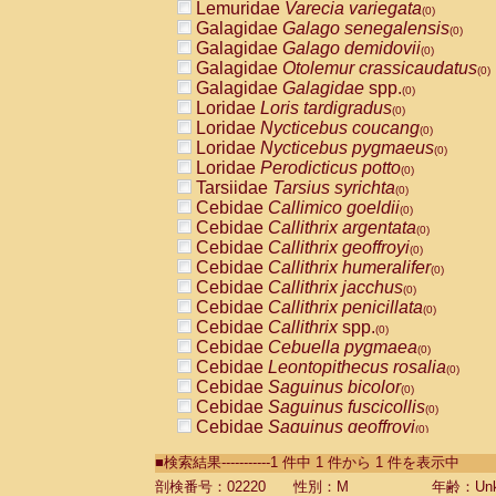
Lemuridae
Varecia variegata
(0)
Galagidae
Galago senegalensis
(0)
Galagidae
Galago demidovii
(0)
Galagidae
Otolemur crassicaudatus
(0)
Galagidae
Galagidae
spp.
(0)
Loridae
Loris tardigradus
(0)
Loridae
Nycticebus coucang
(0)
Loridae
Nycticebus pygmaeus
(0)
Loridae
Perodicticus potto
(0)
Tarsiidae
Tarsius syrichta
(0)
Cebidae
Callimico goeldii
(0)
Cebidae
Callithrix argentata
(0)
Cebidae
Callithrix geoffroyi
(0)
Cebidae
Callithrix humeralifer
(0)
Cebidae
Callithrix jacchus
(0)
Cebidae
Callithrix penicillata
(0)
Cebidae
Callithrix
spp.
(0)
Cebidae
Cebuella pygmaea
(0)
Cebidae
Leontopithecus rosalia
(0)
Cebidae
Saguinus bicolor
(0)
Cebidae
Saguinus fuscicollis
(0)
Cebidae
Saguinus geoffroyi
(0)
Cebidae
Saguinus imperator
(0)
■検索結果-----------1 件中 1 件から 1 件を表示中
Cebidae
Saguinus labiatus
(0)
Cebidae
Saguinus leucopus
剖検番号：02220
性別：M
年齢：Unk
(0)