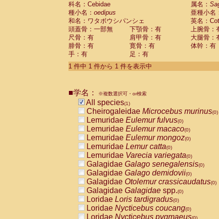
科名：Cebidae
Cebidae
Saguinus midas
属名：
Sa
(0)
種小名：
oedipus
亜種小名
Cebidae
Saguinus mystax
(0)
和名：ワタボウシパンシェ
英名：Cotto
Cebidae
Saguinus nigricollis
(0)
頭蓋骨：一部無
下顎骨：有
上腕骨：
Cebidae
Saguinus oedipus
(1)
尺骨：有
肩甲骨：有
大腿骨：
Cebidae
Saguinus weddelli
(0)
腓骨：有
寛骨：有
体幹：有
Cebidae
Saguinus
spp.
(0)
手：有
足：有
Cebidae
Aotus trivirgatus
(0)
Cebidae
Cebus albifrons
1 件中 1 件から 1 件を表示中
(0)
Cebidae
Cebus apella
(0)
Cebidae
Cebus capucinus
(0)
■学名：
Cebidae
Cebus nigrivittatus
※複数選択可・or検索
(0)
Cebidae
Cebus
spp.
All species
(0)
(1)
Cebidae
Saimiri boliviensis
Cheirogaleidae
Microcebus murinus
(0)
(0)
Cebidae
Saimiri sciureus
Lemuridae
Eulemur fulvus
(0)
(0)
Atelidae
Alouatta caraya
Lemuridae
Eulemur macaco
(0)
(0)
Atelidae
Alouatta fusca
Lemuridae
Eulemur mongoz
(0)
(0)
Atelidae
Alouatta seniculus
Lemuridae
Lemur catta
(0)
(0)
Atelidae
Alouatta
spp.
Lemuridae
Varecia variegata
(0)
(0)
Atelidae
Ateles belzebuth
Galagidae
Galago senegalensis
(0)
(0)
Atelidae
Ateles geoffroyi
Galagidae
Galago demidovii
(0)
(0)
Atelidae
Ateles paniscus
Galagidae
Otolemur crassicaudatus
(0)
(0)
Atelidae
Ateles
spp.
Galagidae
Galagidae
spp.
(0)
(0)
Atelidae
Lagothrix lagothricha
Loridae
Loris tardigradus
(0)
(0)
Atelidae
Lagothrix lagothricha cana
Loridae
Nycticebus coucang
(0)
(0)
Pitheciidae
Cacajao calvus rubicundu
Loridae
Nycticebus pygmaeus
(0)