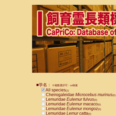
■学名：
※複数選択可・or検索
All species
(1)
Cheirogaleidae
Microcebus murinus
(0)
Lemuridae
Eulemur fulvus
(0)
Lemuridae
Eulemur macaco
(0)
Lemuridae
Eulemur mongoz
(0)
Lemuridae
Lemur catta
(0)