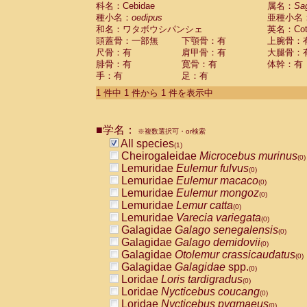
科名：Cebidae
Cebidae
Saguinus midas
属名：
Sa
(0)
種小名：
oedipus
亜種小名
Cebidae
Saguinus mystax
(0)
和名：ワタボウシパンシェ
英名：Cotto
Cebidae
Saguinus nigricollis
(0)
頭蓋骨：一部無
下顎骨：有
上腕骨：
Cebidae
Saguinus oedipus
(1)
尺骨：有
肩甲骨：有
大腿骨：
Cebidae
Saguinus weddelli
(0)
腓骨：有
寛骨：有
体幹：有
Cebidae
Saguinus
spp.
(0)
手：有
足：有
Cebidae
Aotus trivirgatus
(0)
Cebidae
Cebus albifrons
1 件中 1 件から 1 件を表示中
(0)
Cebidae
Cebus apella
(0)
Cebidae
Cebus capucinus
(0)
■学名：
Cebidae
Cebus nigrivittatus
※複数選択可・or検索
(0)
Cebidae
Cebus
spp.
All species
(0)
(1)
Cebidae
Saimiri boliviensis
Cheirogaleidae
Microcebus murinus
(0)
(0)
Cebidae
Saimiri sciureus
Lemuridae
Eulemur fulvus
(0)
(0)
Atelidae
Alouatta caraya
Lemuridae
Eulemur macaco
(0)
(0)
Atelidae
Alouatta fusca
Lemuridae
Eulemur mongoz
(0)
(0)
Atelidae
Alouatta seniculus
Lemuridae
Lemur catta
(0)
(0)
Atelidae
Alouatta
spp.
Lemuridae
Varecia variegata
(0)
(0)
Atelidae
Ateles belzebuth
Galagidae
Galago senegalensis
(0)
(0)
Atelidae
Ateles geoffroyi
Galagidae
Galago demidovii
(0)
(0)
Atelidae
Ateles paniscus
Galagidae
Otolemur crassicaudatus
(0)
(0)
Atelidae
Ateles
spp.
Galagidae
Galagidae
spp.
(0)
(0)
Atelidae
Lagothrix lagothricha
Loridae
Loris tardigradus
(0)
(0)
Atelidae
Lagothrix lagothricha cana
Loridae
Nycticebus coucang
(0)
(0)
Pitheciidae
Cacajao calvus rubicundu
Loridae
Nycticebus pygmaeus
(0)