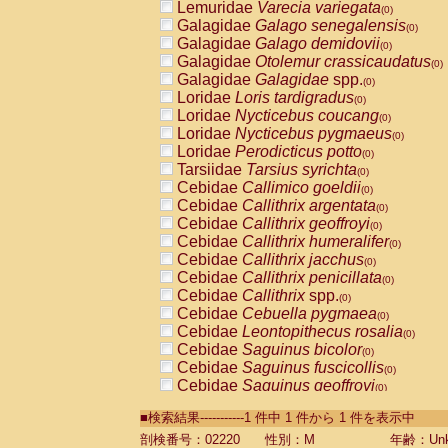
Lemuridae
Varecia variegata
(0)
Galagidae
Galago senegalensis
(0)
Galagidae
Galago demidovii
(0)
Galagidae
Otolemur crassicaudatus
(0)
Galagidae
Galagidae
spp.
(0)
Loridae
Loris tardigradus
(0)
Loridae
Nycticebus coucang
(0)
Loridae
Nycticebus pygmaeus
(0)
Loridae
Perodicticus potto
(0)
Tarsiidae
Tarsius syrichta
(0)
Cebidae
Callimico goeldii
(0)
Cebidae
Callithrix argentata
(0)
Cebidae
Callithrix geoffroyi
(0)
Cebidae
Callithrix humeralifer
(0)
Cebidae
Callithrix jacchus
(0)
Cebidae
Callithrix penicillata
(0)
Cebidae
Callithrix
spp.
(0)
Cebidae
Cebuella pygmaea
(0)
Cebidae
Leontopithecus rosalia
(0)
Cebidae
Saguinus bicolor
(0)
Cebidae
Saguinus fuscicollis
(0)
Cebidae
Saguinus geoffroyi
(0)
Cebidae
Saguinus imperator
(0)
■検索結果-----------1 件中 1 件から 1 件を表示中
Cebidae
Saguinus labiatus
(0)
Cebidae
Saguinus leucopus
剖検番号：02220
性別：M
年齢：Unk
(0)