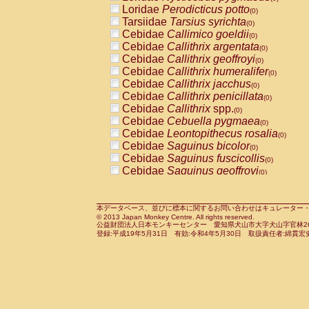
Pitheciidae
Callicebus cupreus
Loridae
Perodicticus potto
(0)
(0)
Pitheciidae
Callicebus donacophilus
Tarsiidae
Tarsius syrichta
(0
(0)
Pitheciidae
Callicebus moloch
Cebidae
Callimico goeldii
(0)
(0)
Pitheciidae
Callicebus torquatus
Cebidae
Callithrix argentata
(0)
(0)
Pitheciidae
Callicebus
spp.
Cebidae
Callithrix geoffroyi
(0)
(0)
Pitheciidae
Chiropotes satanas
Cebidae
Callithrix humeralifer
(0)
(0)
Pitheciidae
Pithecia monachus
Cebidae
Callithrix jacchus
(0)
(0)
Pitheciidae
Pithecia pithecia
Cebidae
Callithrix penicillata
(0)
(0)
Cercopithecidae
Cercocebus agilis
Cebidae
Callithrix
spp.
(0)
(0)
Cercopithecidae
Cercocebus galeritus
Cebidae
Cebuella pygmaea
(0)
Cercopithecidae
Cercocebus torquatu
Cebidae
Leontopithecus rosalia
(0)
Cercopithecidae
Cercocebus torquatus
Cebidae
Saguinus bicolor
(0)
Cercopithecidae
Cercocebus torquatu
Cebidae
Saguinus fuscicollis
(0)
Cercopithecidae
Cercocebus
hybrid
Cebidae
Saguinus geoffroyi
(0)
(0)
Cercopithecidae
Cercocebus
spp.
Cebidae
Saguinus imperator
(0)
(0)
Cercopithecidae
Lophocebus albigen
Cebidae
Saguinus labiatus
(0)
Cercopithecidae
Papio anubis
Cebidae
Saguinus leucopus
本データベース、並びに標本に関するお問い合わせはキュレーター・新宅勇太までお願い
(0)
(0)
© 2013 Japan Monkey Centre. All rights reserved.
Cercopithecidae
Papio cynocephalus
Cebidae
Saguinus midas
(
(0)
公益財団法人日本モンキーセンター 愛知県犬山市大字犬山字官林26番
Cercopithecidae
Papio hamadryas
Cebidae
Saguinus mystax
(0)
登録:平成19年5月31日 有効:令和4年5月30日 取扱責任者:綿貫宏
(0)
Cercopithecidae
Papio papio
Cebidae
Saguinus nigricollis
(0)
(0)
Cercopithecidae
Papio
spp.
Cebidae
Saguinus oedipus
(0)
(1)
Cercopithecidae
Mandrillus leucopha
Cebidae
Saguinus weddelli
(0)
Cercopithecidae
Mandrillus sphinx
Cebidae
Saguinus
spp.
(0)
(0)
Cercopithecidae
Theropithecus gelad
Cebidae
Aotus trivirgatus
(0)
Cercopithecidae
Macaca arctoides
Cebidae
Cebus albifrons
(0)
(0)