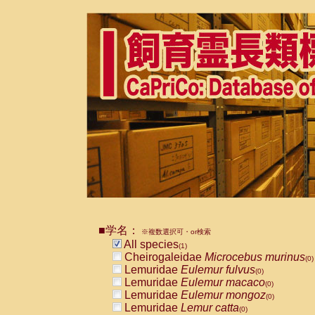
■学名：
※複数選択可・or検索
All species
(1)
Cheirogaleidae
Microcebus murinus
(0)
Lemuridae
Eulemur fulvus
(0)
Lemuridae
Eulemur macaco
(0)
Lemuridae
Eulemur mongoz
(0)
Lemuridae
Lemur catta
(0)