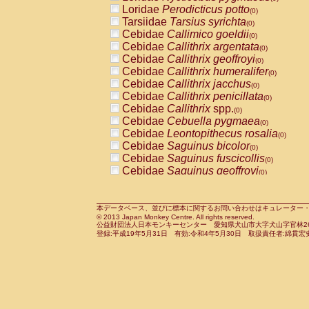
Pitheciidae
Callicebus cupreus
Loridae
Perodicticus potto
(0)
(0)
Pitheciidae
Callicebus donacophilus
Tarsiidae
Tarsius syrichta
(0
(0)
Pitheciidae
Callicebus moloch
Cebidae
Callimico goeldii
(0)
(0)
Pitheciidae
Callicebus torquatus
Cebidae
Callithrix argentata
(0)
(0)
Pitheciidae
Callicebus
spp.
Cebidae
Callithrix geoffroyi
(0)
(0)
Pitheciidae
Chiropotes satanas
Cebidae
Callithrix humeralifer
(0)
(0)
Pitheciidae
Pithecia monachus
Cebidae
Callithrix jacchus
(0)
(0)
Pitheciidae
Pithecia pithecia
Cebidae
Callithrix penicillata
(0)
(0)
Cercopithecidae
Cercocebus agilis
Cebidae
Callithrix
spp.
(0)
(0)
Cercopithecidae
Cercocebus galeritus
Cebidae
Cebuella pygmaea
(0)
Cercopithecidae
Cercocebus torquatu
Cebidae
Leontopithecus rosalia
(0)
Cercopithecidae
Cercocebus torquatus
Cebidae
Saguinus bicolor
(0)
Cercopithecidae
Cercocebus torquatu
Cebidae
Saguinus fuscicollis
(0)
Cercopithecidae
Cercocebus
hybrid
Cebidae
Saguinus geoffroyi
(0)
(0)
Cercopithecidae
Cercocebus
spp.
Cebidae
Saguinus imperator
(0)
(0)
Cercopithecidae
Lophocebus albigen
Cebidae
Saguinus labiatus
(0)
Cercopithecidae
Papio anubis
Cebidae
Saguinus leucopus
本データベース、並びに標本に関するお問い合わせはキュレーター・新宅勇太までお願い
(0)
(0)
© 2013 Japan Monkey Centre. All rights reserved.
Cercopithecidae
Papio cynocephalus
Cebidae
Saguinus midas
(
(0)
公益財団法人日本モンキーセンター 愛知県犬山市大字犬山字官林26番
Cercopithecidae
Papio hamadryas
Cebidae
Saguinus mystax
(0)
登録:平成19年5月31日 有効:令和4年5月30日 取扱責任者:綿貫宏
(0)
Cercopithecidae
Papio papio
Cebidae
Saguinus nigricollis
(0)
(0)
Cercopithecidae
Papio
spp.
Cebidae
Saguinus oedipus
(0)
(1)
Cercopithecidae
Mandrillus leucopha
Cebidae
Saguinus weddelli
(0)
Cercopithecidae
Mandrillus sphinx
Cebidae
Saguinus
spp.
(0)
(0)
Cercopithecidae
Theropithecus gelad
Cebidae
Aotus trivirgatus
(0)
Cercopithecidae
Macaca arctoides
Cebidae
Cebus albifrons
(0)
(0)