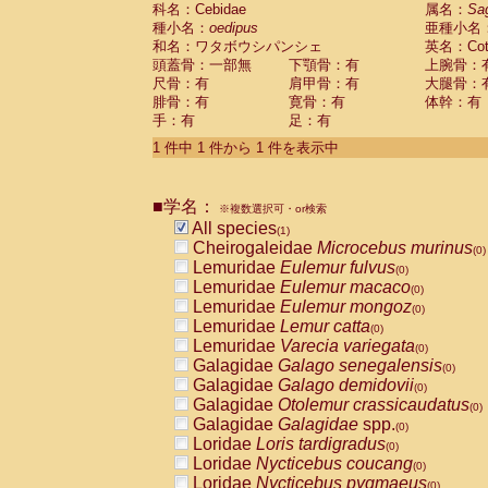
科名：Cebidae
Cebidae
Saguinus midas
属名：
Sa
(0)
種小名：
oedipus
亜種小名
Cebidae
Saguinus mystax
(0)
和名：ワタボウシパンシェ
英名：Cotto
Cebidae
Saguinus nigricollis
(0)
頭蓋骨：一部無
下顎骨：有
上腕骨：
Cebidae
Saguinus oedipus
(1)
尺骨：有
肩甲骨：有
大腿骨：
Cebidae
Saguinus weddelli
(0)
腓骨：有
寛骨：有
体幹：有
Cebidae
Saguinus
spp.
(0)
手：有
足：有
Cebidae
Aotus trivirgatus
(0)
Cebidae
Cebus albifrons
1 件中 1 件から 1 件を表示中
(0)
Cebidae
Cebus apella
(0)
Cebidae
Cebus capucinus
(0)
■学名：
Cebidae
Cebus nigrivittatus
※複数選択可・or検索
(0)
Cebidae
Cebus
spp.
All species
(0)
(1)
Cebidae
Saimiri boliviensis
Cheirogaleidae
Microcebus murinus
(0)
(0)
Cebidae
Saimiri sciureus
Lemuridae
Eulemur fulvus
(0)
(0)
Atelidae
Alouatta caraya
Lemuridae
Eulemur macaco
(0)
(0)
Atelidae
Alouatta fusca
Lemuridae
Eulemur mongoz
(0)
(0)
Atelidae
Alouatta seniculus
Lemuridae
Lemur catta
(0)
(0)
Atelidae
Alouatta
spp.
Lemuridae
Varecia variegata
(0)
(0)
Atelidae
Ateles belzebuth
Galagidae
Galago senegalensis
(0)
(0)
Atelidae
Ateles geoffroyi
Galagidae
Galago demidovii
(0)
(0)
Atelidae
Ateles paniscus
Galagidae
Otolemur crassicaudatus
(0)
(0)
Atelidae
Ateles
spp.
Galagidae
Galagidae
spp.
(0)
(0)
Atelidae
Lagothrix lagothricha
Loridae
Loris tardigradus
(0)
(0)
Atelidae
Lagothrix lagothricha cana
Loridae
Nycticebus coucang
(0)
(0)
Pitheciidae
Cacajao calvus rubicundu
Loridae
Nycticebus pygmaeus
(0)