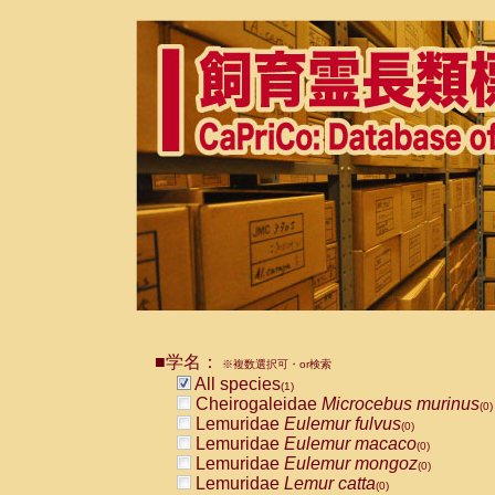
■学名：
※複数選択可・or検索
All species
(1)
Cheirogaleidae
Microcebus murinus
(0)
Lemuridae
Eulemur fulvus
(0)
Lemuridae
Eulemur macaco
(0)
Lemuridae
Eulemur mongoz
(0)
Lemuridae
Lemur catta
(0)