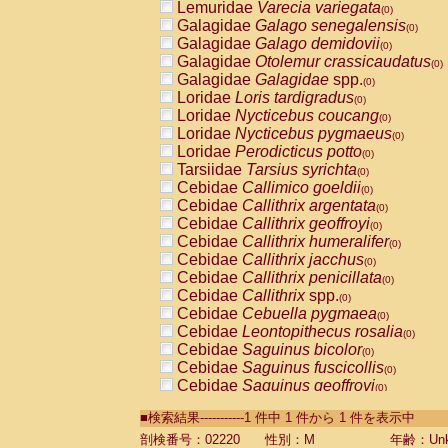
Lemuridae
Varecia variegata
(0)
Galagidae
Galago senegalensis
(0)
Galagidae
Galago demidovii
(0)
Galagidae
Otolemur crassicaudatus
(0)
Galagidae
Galagidae
spp.
(0)
Loridae
Loris tardigradus
(0)
Loridae
Nycticebus coucang
(0)
Loridae
Nycticebus pygmaeus
(0)
Loridae
Perodicticus potto
(0)
Tarsiidae
Tarsius syrichta
(0)
Cebidae
Callimico goeldii
(0)
Cebidae
Callithrix argentata
(0)
Cebidae
Callithrix geoffroyi
(0)
Cebidae
Callithrix humeralifer
(0)
Cebidae
Callithrix jacchus
(0)
Cebidae
Callithrix penicillata
(0)
Cebidae
Callithrix
spp.
(0)
Cebidae
Cebuella pygmaea
(0)
Cebidae
Leontopithecus rosalia
(0)
Cebidae
Saguinus bicolor
(0)
Cebidae
Saguinus fuscicollis
(0)
Cebidae
Saguinus geoffroyi
(0)
Cebidae
Saguinus imperator
(0)
■検索結果-----------1 件中 1 件から 1 件を表示中
Cebidae
Saguinus labiatus
(0)
Cebidae
Saguinus leucopus
剖検番号：02220
性別：M
年齢：Unk
(0)