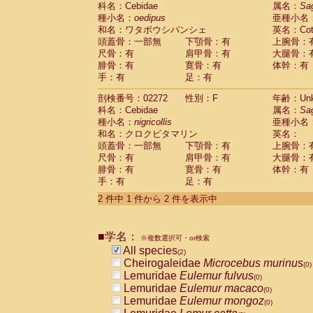
科名：Cebidae
Cebidae
Saguinus midas
属名：
Sa
(0)
種小名：
oedipus
亜種小名
Cebidae
Saguinus mystax
(0)
和名：ワタボウシパンシェ
英名：Cotto
Cebidae
Saguinus nigricollis
(1)
頭蓋骨：一部無
下顎骨：有
上腕骨：
Cebidae
Saguinus oedipus
(1)
尺骨：有
肩甲骨：有
大腿骨：
Cebidae
Saguinus weddelli
(0)
腓骨：有
寛骨：有
体幹：有
Cebidae
Saguinus
spp.
(0)
手：有
足：有
Cebidae
Aotus trivirgatus
(0)
Cebidae
Cebus albifrons
(0)
剖検番号：02272
性別：F
年齢：Unk
Cebidae
Cebus apella
科名：Cebidae
(0)
属名：
Sa
Cebidae
Cebus capucinus
種小名：
nigricollis
亜種小名
(0)
Cebidae
Cebus nigrivittatus
和名：クロクビタマリン
英名：
(0)
Cebidae
Cebus
spp.
頭蓋骨：一部無
下顎骨：有
上腕骨：
(0)
Cebidae
Saimiri boliviensis
尺骨：有
肩甲骨：有
大腿骨：
(0)
腓骨：有
Cebidae
Saimiri sciureus
寛骨：有
体幹：有
(0)
手：有
足：有
Atelidae
Alouatta caraya
(0)
Atelidae
Alouatta fusca
(0)
2 件中 1 件から 2 件を表示中
Atelidae
Alouatta seniculus
(0)
Atelidae
Alouatta
spp.
(0)
Atelidae
Ateles belzebuth
■学名：
(0)
※複数選択可・or検索
Atelidae
Ateles geoffroyi
(0)
All species
(2)
Atelidae
Ateles paniscus
(0)
Cheirogaleidae
Microcebus murinus
(0)
Atelidae
Ateles
spp.
(0)
Lemuridae
Eulemur fulvus
(0)
Atelidae
Lagothrix lagothricha
(0)
Lemuridae
Eulemur macaco
(0)
Atelidae
Lagothrix lagothricha cana
(0)
Lemuridae
Eulemur mongoz
(0)
Pitheciidae
Cacajao calvus rubicundu