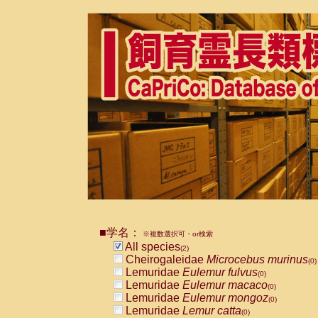
■学名：
※複数選択可・or検索
All species
(2)
Cheirogaleidae
Microcebus murinus
(0)
Lemuridae
Eulemur fulvus
(0)
Lemuridae
Eulemur macaco
(0)
Lemuridae
Eulemur mongoz
(0)
Lemuridae
Lemur catta
(0)