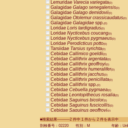
Lemuridae
Varecia variegata
(0)
Galagidae
Galago senegalensis
(0)
Galagidae
Galago demidovii
(0)
Galagidae
Otolemur crassicaudatus
(0)
Galagidae
Galagidae
spp.
(0)
Loridae
Loris tardigradus
(0)
Loridae
Nycticebus coucang
(0)
Loridae
Nycticebus pygmaeus
(0)
Loridae
Perodicticus potto
(0)
Tarsiidae
Tarsius syrichta
(0)
Cebidae
Callimico goeldii
(0)
Cebidae
Callithrix argentata
(0)
Cebidae
Callithrix geoffroyi
(0)
Cebidae
Callithrix humeralifer
(0)
Cebidae
Callithrix jacchus
(0)
Cebidae
Callithrix penicillata
(0)
Cebidae
Callithrix
spp.
(0)
Cebidae
Cebuella pygmaea
(0)
Cebidae
Leontopithecus rosalia
(0)
Cebidae
Saguinus bicolor
(0)
Cebidae
Saguinus fuscicollis
(0)
Cebidae
Saguinus geoffroyi
(0)
Cebidae
Saguinus imperator
(0)
■検索結果-----------2 件中 1 件から 2 件を表示中
Cebidae
Saguinus labiatus
(0)
Cebidae
Saguinus leucopus
剖検番号：02220
性別：M
年齢：Unk
(0)