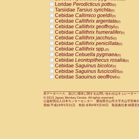
Pitheciidae
Callicebus cupreus
Loridae
Perodicticus potto
(0)
(0)
Pitheciidae
Callicebus donacophilus
Tarsiidae
Tarsius syrichta
(0
(0)
Pitheciidae
Callicebus moloch
Cebidae
Callimico goeldii
(0)
(0)
Pitheciidae
Callicebus torquatus
Cebidae
Callithrix argentata
(0)
(0)
Pitheciidae
Callicebus
spp.
Cebidae
Callithrix geoffroyi
(0)
(0)
Pitheciidae
Chiropotes satanas
Cebidae
Callithrix humeralifer
(0)
(0)
Pitheciidae
Pithecia monachus
Cebidae
Callithrix jacchus
(0)
(0)
Pitheciidae
Pithecia pithecia
Cebidae
Callithrix penicillata
(0)
(0)
Cercopithecidae
Cercocebus agilis
Cebidae
Callithrix
spp.
(0)
(0)
Cercopithecidae
Cercocebus galeritus
Cebidae
Cebuella pygmaea
(0)
Cercopithecidae
Cercocebus torquatu
Cebidae
Leontopithecus rosalia
(0)
Cercopithecidae
Cercocebus torquatus
Cebidae
Saguinus bicolor
(0)
Cercopithecidae
Cercocebus torquatu
Cebidae
Saguinus fuscicollis
(0)
Cercopithecidae
Cercocebus
hybrid
Cebidae
Saguinus geoffroyi
(0)
(0)
Cercopithecidae
Cercocebus
spp.
Cebidae
Saguinus imperator
(0)
(0)
Cercopithecidae
Lophocebus albigen
Cebidae
Saguinus labiatus
(0)
Cercopithecidae
Papio anubis
Cebidae
Saguinus leucopus
本データベース、並びに標本に関するお問い合わせはキュレーター・新宅勇太までお願い
(0)
(0)
© 2013 Japan Monkey Centre. All rights reserved.
Cercopithecidae
Papio cynocephalus
Cebidae
Saguinus midas
(
(0)
公益財団法人日本モンキーセンター 愛知県犬山市大字犬山字官林26番
Cercopithecidae
Papio hamadryas
Cebidae
Saguinus mystax
(0)
登録:平成19年5月31日 有効:令和4年5月30日 取扱責任者:綿貫宏
(0)
Cercopithecidae
Papio papio
Cebidae
Saguinus nigricollis
(0)
(0)
Cercopithecidae
Papio
spp.
Cebidae
Saguinus oedipus
(0)
(1)
Cercopithecidae
Mandrillus leucopha
Cebidae
Saguinus weddelli
(0)
Cercopithecidae
Mandrillus sphinx
Cebidae
Saguinus
spp.
(0)
(0)
Cercopithecidae
Theropithecus gelad
Cebidae
Aotus trivirgatus
(0)
Cercopithecidae
Macaca arctoides
Cebidae
Cebus albifrons
(0)
(0)