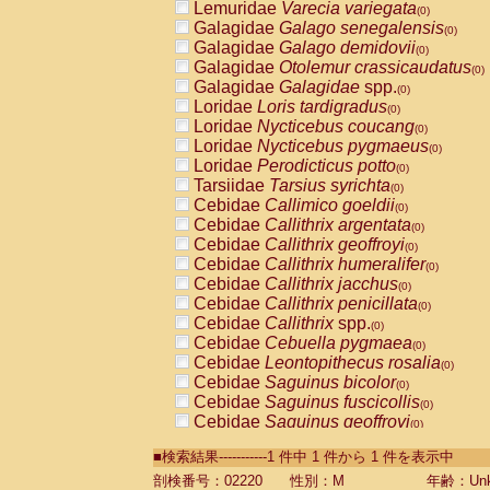
Lemuridae
Varecia variegata
(0)
Galagidae
Galago senegalensis
(0)
Galagidae
Galago demidovii
(0)
Galagidae
Otolemur crassicaudatus
(0)
Galagidae
Galagidae
spp.
(0)
Loridae
Loris tardigradus
(0)
Loridae
Nycticebus coucang
(0)
Loridae
Nycticebus pygmaeus
(0)
Loridae
Perodicticus potto
(0)
Tarsiidae
Tarsius syrichta
(0)
Cebidae
Callimico goeldii
(0)
Cebidae
Callithrix argentata
(0)
Cebidae
Callithrix geoffroyi
(0)
Cebidae
Callithrix humeralifer
(0)
Cebidae
Callithrix jacchus
(0)
Cebidae
Callithrix penicillata
(0)
Cebidae
Callithrix
spp.
(0)
Cebidae
Cebuella pygmaea
(0)
Cebidae
Leontopithecus rosalia
(0)
Cebidae
Saguinus bicolor
(0)
Cebidae
Saguinus fuscicollis
(0)
Cebidae
Saguinus geoffroyi
(0)
Cebidae
Saguinus imperator
(0)
■検索結果-----------1 件中 1 件から 1 件を表示中
Cebidae
Saguinus labiatus
(0)
Cebidae
Saguinus leucopus
剖検番号：02220
性別：M
年齢：Unk
(0)