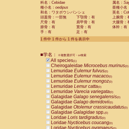
科名：Cebidae
Cebidae
Saguinus midas
属名：
Sa
(0)
種小名：
oedipus
亜種小名
Cebidae
Saguinus mystax
(0)
和名：ワタボウシパンシェ
英名：Cotto
Cebidae
Saguinus nigricollis
(0)
頭蓋骨：一部無
下顎骨：有
上腕骨：
Cebidae
Saguinus oedipus
(1)
尺骨：有
肩甲骨：有
大腿骨：
Cebidae
Saguinus weddelli
(0)
腓骨：有
寛骨：有
体幹：有
Cebidae
Saguinus
spp.
(0)
手：有
足：有
Cebidae
Aotus trivirgatus
(0)
Cebidae
Cebus albifrons
1 件中 1 件から 1 件を表示中
(0)
Cebidae
Cebus apella
(0)
Cebidae
Cebus capucinus
(0)
■学名：
Cebidae
Cebus nigrivittatus
※複数選択可・or検索
(0)
Cebidae
Cebus
spp.
All species
(0)
(1)
Cebidae
Saimiri boliviensis
Cheirogaleidae
Microcebus murinus
(0)
(0)
Cebidae
Saimiri sciureus
Lemuridae
Eulemur fulvus
(0)
(0)
Atelidae
Alouatta caraya
Lemuridae
Eulemur macaco
(0)
(0)
Atelidae
Alouatta fusca
Lemuridae
Eulemur mongoz
(0)
(0)
Atelidae
Alouatta seniculus
Lemuridae
Lemur catta
(0)
(0)
Atelidae
Alouatta
spp.
Lemuridae
Varecia variegata
(0)
(0)
Atelidae
Ateles belzebuth
Galagidae
Galago senegalensis
(0)
(0)
Atelidae
Ateles geoffroyi
Galagidae
Galago demidovii
(0)
(0)
Atelidae
Ateles paniscus
Galagidae
Otolemur crassicaudatus
(0)
(0)
Atelidae
Ateles
spp.
Galagidae
Galagidae
spp.
(0)
(0)
Atelidae
Lagothrix lagothricha
Loridae
Loris tardigradus
(0)
(0)
Atelidae
Lagothrix lagothricha cana
Loridae
Nycticebus coucang
(0)
(0)
Pitheciidae
Cacajao calvus rubicundu
Loridae
Nycticebus pygmaeus
(0)