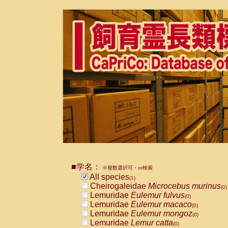
■学名：
※複数選択可・or検索
All species
(1)
Cheirogaleidae
Microcebus murinus
(0)
Lemuridae
Eulemur fulvus
(0)
Lemuridae
Eulemur macaco
(0)
Lemuridae
Eulemur mongoz
(0)
Lemuridae
Lemur catta
(0)