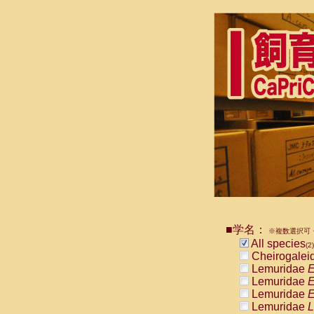
■学名：
※複数選択可・
All species
(2)
Cheirogalei
Lemuridae
E
Lemuridae
E
Lemuridae
E
Lemuridae
L