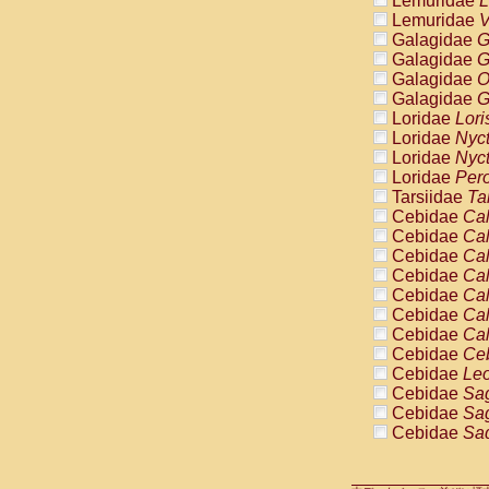
Lemuridae
L
Pitheciidae
Lemuridae
V
Pitheciidae
Galagidae
G
Pitheciidae
Galagidae
G
Pitheciidae
Galagidae
O
Pitheciidae
Galagidae
G
Pitheciidae
Loridae
Lori
Pitheciidae
Loridae
Nyc
Pitheciidae
Loridae
Nyc
Cercopithec
Loridae
Pero
Cercopithec
Tarsiidae
Ta
Cercopithec
Cebidae
Cal
Cercopithec
Cebidae
Cal
Cercopithec
Cebidae
Cal
Cercopithec
Cebidae
Cal
Cercopithec
Cebidae
Cal
Cercopithec
Cebidae
Cal
Cercopithec
Cebidae
Cal
Cercopithec
Cebidae
Ce
Cercopithec
Cebidae
Leo
Cercopithec
Cebidae
Sag
Cercopithec
Cebidae
Sag
Cercopithec
Cebidae
Sag
Cercopithec
Cebidae
Sag
Cercopithec
Cebidae
Sag
Cercopithec