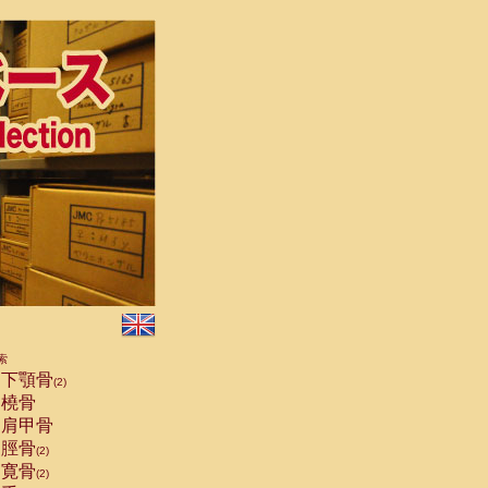
索
下顎骨
(2)
橈骨
肩甲骨
脛骨
(2)
寛骨
(2)