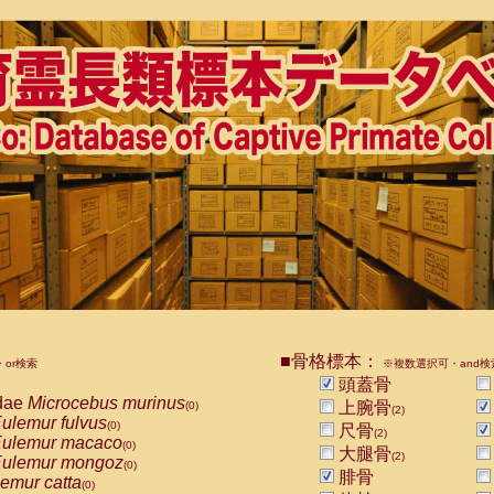
■骨格標本：
or検索
※複数選択可・and検
頭蓋骨
dae
Microcebus murinus
上腕骨
(0)
(2)
ulemur fulvus
(0)
尺骨
(2)
ulemur macaco
(0)
大腿骨
(2)
ulemur mongoz
(0)
腓骨
emur catta
(0)