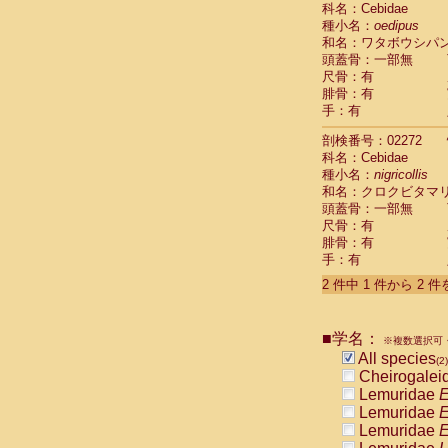
科名：Cebidae
Cebidae
Sa
種小名：
oedipus
Cebidae
Sa
和名：ワタボウシパ
Cebidae
Sag
頭蓋骨：一部無
Cebidae
Sa
尺骨：有
Cebidae
Sag
腓骨：有
Cebidae
Sa
手：有
Cebidae
Aot
Cebidae
Ceb
剖検番号：02272
Cebidae
Ceb
科名：Cebidae
Cebidae
Ce
種小名：
nigricollis
Cebidae
Ceb
和名：クロクビタマ
Cebidae
Ce
頭蓋骨：一部無
Cebidae
Sai
尺骨：有
腓骨：有
Cebidae
Sai
手：有
Atelidae
Alo
Atelidae
Alo
2 件中 1 件から 2 
Atelidae
Alo
Atelidae
Alo
Atelidae
Ate
■学名：
※複数選択可・
Atelidae
Ate
All species
(2)
Atelidae
Ate
Cheirogalei
Atelidae
Ate
Lemuridae
E
Atelidae
Lag
Lemuridae
E
Atelidae
Lag
Lemuridae
E
Pitheciidae