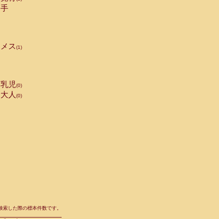
手
メス
(1)
乳児
(0)
大人
(0)
て検索した際の標本件数です。