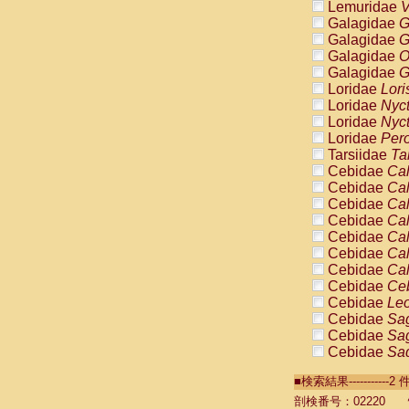
Lemuridae
V
Galagidae
G
Galagidae
G
Galagidae
O
Galagidae
G
Loridae
Lori
Loridae
Nyc
Loridae
Nyc
Loridae
Pero
Tarsiidae
Ta
Cebidae
Cal
Cebidae
Cal
Cebidae
Cal
Cebidae
Cal
Cebidae
Cal
Cebidae
Cal
Cebidae
Cal
Cebidae
Ce
Cebidae
Leo
Cebidae
Sag
Cebidae
Sag
Cebidae
Sag
Cebidae
Sag
■検索結果----------
Cebidae
Sag
Cebidae
Sa
剖検番号：02220