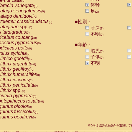
emur catta
(0)
Callicebus cupreus
(0)
体幹
arecia variegata
(0)
Callicebus donacophilus
(0)
alago senegalensis
足
(0)
(2)
Callicebus moloch
(0)
alago demidovii
(0)
Callicebus torquatus
(0)
tolemur crassicaudatus
■性別：
(0)
Callicebus
spp.
(0)
alagidae
spp.
オス
(0)
(1)
Chiropotes satanas
(0)
s tardigradus
(0)
不明
Pithecia monachus
(0)
(0)
ticebus coucang
(0)
Pithecia pithecia
(0)
ticebus pygmaeus
(0)
■年齢：
idae
Cercocebus agilis
(0)
dicticus potto
(0)
胎児
idae
Cercocebus galeritus chrysogaster
(0)
(0)
rsius syrichta
(0)
idae
Cercocebus torquatus atys
子供
(0)
limico goeldii
(0)
(0)
idae
Cercocebus torquatus lunulatus
(0)
不明
lithrix argentata
(0)
idae
Cercocebus torquatus torquatus
(0)
lithrix geoffroyi
(0)
idae
Cercocebus
hybrid
(0)
lithrix humeralifer
(0)
idae
Cercocebus
spp.
(0)
lithrix jacchus
(0)
idae
Lophocebus albigena
(0)
lithrix penicillata
(0)
idae
Papio anubis
(0)
lithrix
spp.
(0)
idae
Papio cynocephalus
(0)
buella pygmaea
(0)
idae
Papio hamadryas
(0)
ntopithecus rosalia
(0)
idae
Papio papio
(0)
uinus bicolor
(0)
idae
Papio
spp.
(0)
uinus fuscicollis
(0)
idae
Mandrillus leucophaeus
(0)
uinus geoffroyi
(0)
idae
Mandrillus sphinx
(0)
uinus imperator
(0)
idae
Theropithecus gelada
※()内は当該検索条件を追加し
(0)
uinus labiatus
(0)
idae
Macaca arctoides
(0)