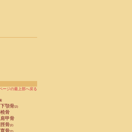
ページの最上部へ戻る
索
下顎骨
(2)
橈骨
肩甲骨
脛骨
(2)
寛骨
(2)