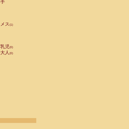
手
メス
(1)
乳児
(0)
大人
(0)