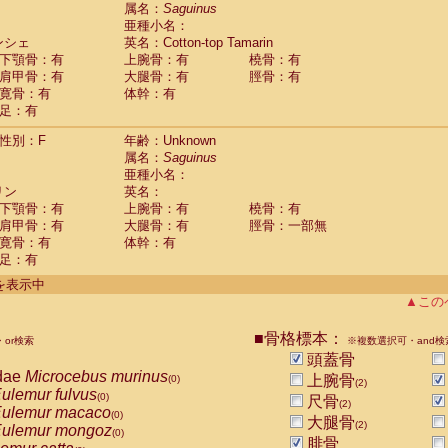
guinus midas
属名：
Saguinus
(0)
亜種小名：
guinus mystax
(0)
ンシェ
英名：Cotton-top Tamarin
uinus nigricollis
(1)
下顎骨：有
上腕骨：有
橈骨：有
guinus oedipus
(1)
肩甲骨：有
大腿骨：有
脛骨：有
uinus weddelli
(0)
寛骨：有
体幹：有
guinus
spp.
(0)
足：有
us trivirgatus
(0)
us albifrons
(0)
性別：F
年齢：Unknown
us apella
(0)
属名：
Saguinus
bus capucinus
亜種小名：
(0)
us nigrivittatus
リン
英名：
(0)
bus
spp.
下顎骨：有
上腕骨：有
橈骨：有
(0)
miri boliviensis
肩甲骨：有
大腿骨：有
脛骨：一部無
(0)
miri sciureus
寛骨：有
体幹：有
(0)
足：有
uatta caraya
(0)
uatta fusca
(0)
件を表示中
uatta seniculus
(0)
▲この
uatta
spp.
(0)
les belzebuth
(0)
■骨格標本：
or検索
※複数選択可・and検
les geoffroyi
(0)
頭蓋骨
les paniscus
(0)
dae
Microcebus murinus
上腕骨
(0)
(2)
les
spp.
(0)
ulemur fulvus
(0)
尺骨
othrix lagothricha
(2)
(0)
ulemur macaco
(0)
大腿骨
othrix lagothricha cana
(2)
(0)
ulemur mongoz
(0)
Cacajao calvus rubicundus
腓骨
(0)