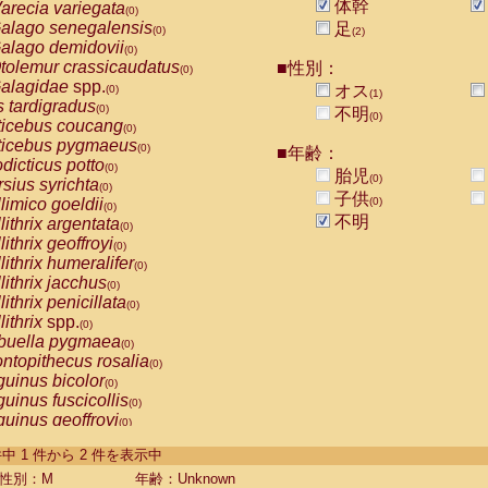
体幹
arecia variegata
(0)
alago senegalensis
足
(0)
(2)
alago demidovii
(0)
tolemur crassicaudatus
■性別：
(0)
alagidae
spp.
オス
(0)
(1)
s tardigradus
(0)
不明
(0)
ticebus coucang
(0)
ticebus pygmaeus
(0)
■年齢：
dicticus potto
(0)
胎児
(0)
rsius syrichta
(0)
子供
limico goeldii
(0)
(0)
不明
lithrix argentata
(0)
lithrix geoffroyi
(0)
lithrix humeralifer
(0)
lithrix jacchus
(0)
lithrix penicillata
(0)
lithrix
spp.
(0)
buella pygmaea
(0)
ntopithecus rosalia
(0)
uinus bicolor
(0)
uinus fuscicollis
(0)
uinus geoffroyi
(0)
uinus imperator
(0)
-2 件中 1 件から 2 件を表示中
uinus labiatus
(0)
guinus leucopus
性別：M
年齢：Unknown
(0)