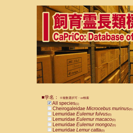
■学名：
※複数選択可・or検索
All species
(1)
Cheirogaleidae
Microcebus murinus
(0)
Lemuridae
Eulemur fulvus
(0)
Lemuridae
Eulemur macaco
(0)
Lemuridae
Eulemur mongoz
(0)
Lemuridae
Lemur catta
(0)