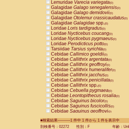
Lemuridae
Varecia variegata
(0)
Galagidae
Galago senegalensis
(0)
Galagidae
Galago demidovii
(0)
Galagidae
Otolemur crassicaudatus
(0)
Galagidae
Galagidae
spp.
(0)
Loridae
Loris tardigradus
(0)
Loridae
Nycticebus coucang
(0)
Loridae
Nycticebus pygmaeus
(0)
Loridae
Perodicticus potto
(0)
Tarsiidae
Tarsius syrichta
(0)
Cebidae
Callimico goeldii
(0)
Cebidae
Callithrix argentata
(0)
Cebidae
Callithrix geoffroyi
(0)
Cebidae
Callithrix humeralifer
(0)
Cebidae
Callithrix jacchus
(0)
Cebidae
Callithrix penicillata
(0)
Cebidae
Callithrix
spp.
(0)
Cebidae
Cebuella pygmaea
(0)
Cebidae
Leontopithecus rosalia
(0)
Cebidae
Saguinus bicolor
(0)
Cebidae
Saguinus fuscicollis
(0)
Cebidae
Saguinus geoffroyi
(0)
Cebidae
Saguinus imperator
(0)
■検索結果-----------1 件中 1 件から 1 件を表示中
Cebidae
Saguinus labiatus
(0)
Cebidae
Saguinus leucopus
剖検番号：02272
性別：F
年齢：Unk
(0)