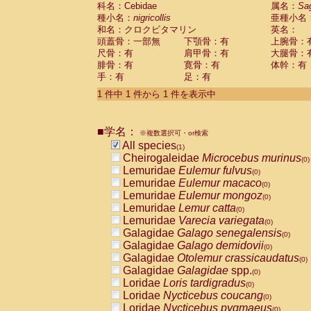
科名：Cebidae
Cebidae
Saguinus midas
属名：
Sa
(0)
種小名：
nigricollis
亜種小名
Cebidae
Saguinus mystax
(0)
和名：クロクビタマリン
英名：
Cebidae
Saguinus nigricollis
(1)
頭蓋骨：一部無
下顎骨：有
上腕骨：
Cebidae
Saguinus oedipus
(0)
尺骨：有
肩甲骨：有
大腿骨：
Cebidae
Saguinus weddelli
(0)
腓骨：有
寛骨：有
体幹：有
Cebidae
Saguinus
spp.
(0)
手：有
足：有
Cebidae
Aotus trivirgatus
(0)
Cebidae
Cebus albifrons
1 件中 1 件から 1 件を表示中
(0)
Cebidae
Cebus apella
(0)
Cebidae
Cebus capucinus
(0)
■学名：
Cebidae
Cebus nigrivittatus
※複数選択可・or検索
(0)
Cebidae
Cebus
spp.
All species
(0)
(1)
Cebidae
Saimiri boliviensis
Cheirogaleidae
Microcebus murinus
(0)
(0)
Cebidae
Saimiri sciureus
Lemuridae
Eulemur fulvus
(0)
(0)
Atelidae
Alouatta caraya
Lemuridae
Eulemur macaco
(0)
(0)
Atelidae
Alouatta fusca
Lemuridae
Eulemur mongoz
(0)
(0)
Atelidae
Alouatta seniculus
Lemuridae
Lemur catta
(0)
(0)
Atelidae
Alouatta
spp.
Lemuridae
Varecia variegata
(0)
(0)
Atelidae
Ateles belzebuth
Galagidae
Galago senegalensis
(0)
(0)
Atelidae
Ateles geoffroyi
Galagidae
Galago demidovii
(0)
(0)
Atelidae
Ateles paniscus
Galagidae
Otolemur crassicaudatus
(0)
(0)
Atelidae
Ateles
spp.
Galagidae
Galagidae
spp.
(0)
(0)
Atelidae
Lagothrix lagothricha
Loridae
Loris tardigradus
(0)
(0)
Atelidae
Lagothrix lagothricha cana
Loridae
Nycticebus coucang
(0)
(0)
Pitheciidae
Cacajao calvus rubicundu
Loridae
Nycticebus pygmaeus
(0)