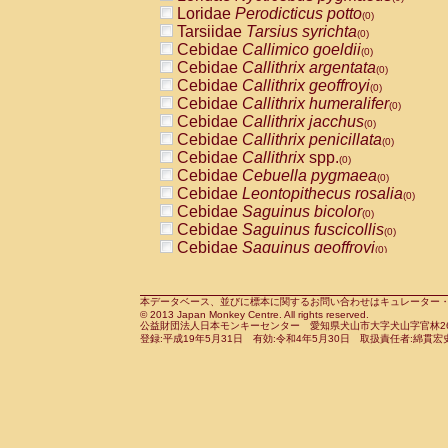
Pitheciidae
Callicebus cupreus
Loridae
Perodicticus potto
(0)
(0)
Pitheciidae
Callicebus donacophilus
Tarsiidae
Tarsius syrichta
(0
(0)
Pitheciidae
Callicebus moloch
Cebidae
Callimico goeldii
(0)
(0)
Pitheciidae
Callicebus torquatus
Cebidae
Callithrix argentata
(0)
(0)
Pitheciidae
Callicebus
spp.
Cebidae
Callithrix geoffroyi
(0)
(0)
Pitheciidae
Chiropotes satanas
Cebidae
Callithrix humeralifer
(0)
(0)
Pitheciidae
Pithecia monachus
Cebidae
Callithrix jacchus
(0)
(0)
Pitheciidae
Pithecia pithecia
Cebidae
Callithrix penicillata
(0)
(0)
Cercopithecidae
Cercocebus agilis
Cebidae
Callithrix
spp.
(0)
(0)
Cercopithecidae
Cercocebus galeritus
Cebidae
Cebuella pygmaea
(0)
Cercopithecidae
Cercocebus torquatu
Cebidae
Leontopithecus rosalia
(0)
Cercopithecidae
Cercocebus torquatus
Cebidae
Saguinus bicolor
(0)
Cercopithecidae
Cercocebus torquatu
Cebidae
Saguinus fuscicollis
(0)
Cercopithecidae
Cercocebus
hybrid
Cebidae
Saguinus geoffroyi
(0)
(0)
Cercopithecidae
Cercocebus
spp.
Cebidae
Saguinus imperator
(0)
(0)
Cercopithecidae
Lophocebus albigen
Cebidae
Saguinus labiatus
(0)
Cercopithecidae
Papio anubis
Cebidae
Saguinus leucopus
本データベース、並びに標本に関するお問い合わせはキュレーター・新宅勇太までお願い
(0)
(0)
© 2013 Japan Monkey Centre. All rights reserved.
Cercopithecidae
Papio cynocephalus
Cebidae
Saguinus midas
(
(0)
公益財団法人日本モンキーセンター 愛知県犬山市大字犬山字官林26番
Cercopithecidae
Papio hamadryas
Cebidae
Saguinus mystax
(0)
登録:平成19年5月31日 有効:令和4年5月30日 取扱責任者:綿貫宏
(0)
Cercopithecidae
Papio papio
Cebidae
Saguinus nigricollis
(0)
(1)
Cercopithecidae
Papio
spp.
Cebidae
Saguinus oedipus
(0)
(0)
Cercopithecidae
Mandrillus leucopha
Cebidae
Saguinus weddelli
(0)
Cercopithecidae
Mandrillus sphinx
Cebidae
Saguinus
spp.
(0)
(0)
Cercopithecidae
Theropithecus gelad
Cebidae
Aotus trivirgatus
(0)
Cercopithecidae
Macaca arctoides
Cebidae
Cebus albifrons
(0)
(0)