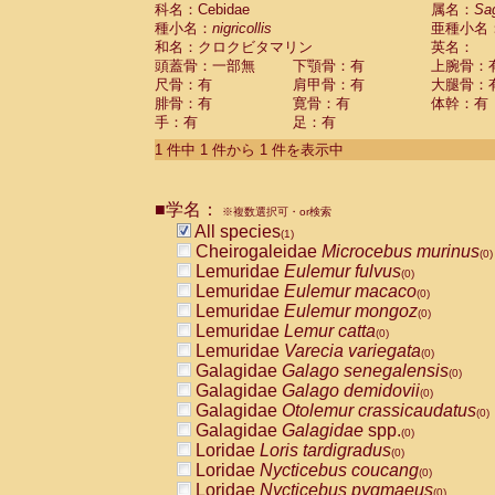
科名：Cebidae
Cebidae
Saguinus midas
属名：
Sa
(0)
種小名：
nigricollis
亜種小名
Cebidae
Saguinus mystax
(0)
和名：クロクビタマリン
英名：
Cebidae
Saguinus nigricollis
(1)
頭蓋骨：一部無
下顎骨：有
上腕骨：
Cebidae
Saguinus oedipus
(0)
尺骨：有
肩甲骨：有
大腿骨：
Cebidae
Saguinus weddelli
(0)
腓骨：有
寛骨：有
体幹：有
Cebidae
Saguinus
spp.
(0)
手：有
足：有
Cebidae
Aotus trivirgatus
(0)
Cebidae
Cebus albifrons
1 件中 1 件から 1 件を表示中
(0)
Cebidae
Cebus apella
(0)
Cebidae
Cebus capucinus
(0)
■学名：
Cebidae
Cebus nigrivittatus
※複数選択可・or検索
(0)
Cebidae
Cebus
spp.
All species
(0)
(1)
Cebidae
Saimiri boliviensis
Cheirogaleidae
Microcebus murinus
(0)
(0)
Cebidae
Saimiri sciureus
Lemuridae
Eulemur fulvus
(0)
(0)
Atelidae
Alouatta caraya
Lemuridae
Eulemur macaco
(0)
(0)
Atelidae
Alouatta fusca
Lemuridae
Eulemur mongoz
(0)
(0)
Atelidae
Alouatta seniculus
Lemuridae
Lemur catta
(0)
(0)
Atelidae
Alouatta
spp.
Lemuridae
Varecia variegata
(0)
(0)
Atelidae
Ateles belzebuth
Galagidae
Galago senegalensis
(0)
(0)
Atelidae
Ateles geoffroyi
Galagidae
Galago demidovii
(0)
(0)
Atelidae
Ateles paniscus
Galagidae
Otolemur crassicaudatus
(0)
(0)
Atelidae
Ateles
spp.
Galagidae
Galagidae
spp.
(0)
(0)
Atelidae
Lagothrix lagothricha
Loridae
Loris tardigradus
(0)
(0)
Atelidae
Lagothrix lagothricha cana
Loridae
Nycticebus coucang
(0)
(0)
Pitheciidae
Cacajao calvus rubicundu
Loridae
Nycticebus pygmaeus
(0)