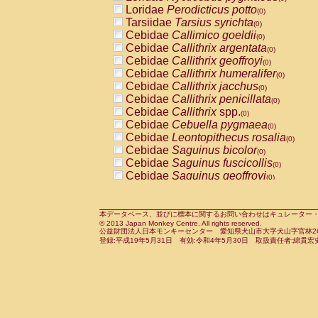
Pitheciidae
Callicebus cupreus
Loridae
Perodicticus potto
(0)
(0)
Pitheciidae
Callicebus donacophilus
Tarsiidae
Tarsius syrichta
(0
(0)
Pitheciidae
Callicebus moloch
Cebidae
Callimico goeldii
(0)
(0)
Pitheciidae
Callicebus torquatus
Cebidae
Callithrix argentata
(0)
(0)
Pitheciidae
Callicebus
spp.
Cebidae
Callithrix geoffroyi
(0)
(0)
Pitheciidae
Chiropotes satanas
Cebidae
Callithrix humeralifer
(0)
(0)
Pitheciidae
Pithecia monachus
Cebidae
Callithrix jacchus
(0)
(0)
Pitheciidae
Pithecia pithecia
Cebidae
Callithrix penicillata
(0)
(0)
Cercopithecidae
Cercocebus agilis
Cebidae
Callithrix
spp.
(0)
(0)
Cercopithecidae
Cercocebus galeritus
Cebidae
Cebuella pygmaea
(0)
Cercopithecidae
Cercocebus torquatu
Cebidae
Leontopithecus rosalia
(0)
Cercopithecidae
Cercocebus torquatus
Cebidae
Saguinus bicolor
(0)
Cercopithecidae
Cercocebus torquatu
Cebidae
Saguinus fuscicollis
(0)
Cercopithecidae
Cercocebus
hybrid
Cebidae
Saguinus geoffroyi
(0)
(0)
Cercopithecidae
Cercocebus
spp.
Cebidae
Saguinus imperator
(0)
(0)
Cercopithecidae
Lophocebus albigen
Cebidae
Saguinus labiatus
(0)
Cercopithecidae
Papio anubis
Cebidae
Saguinus leucopus
本データベース、並びに標本に関するお問い合わせはキュレーター・新宅勇太までお願い
(0)
(0)
© 2013 Japan Monkey Centre. All rights reserved.
Cercopithecidae
Papio cynocephalus
Cebidae
Saguinus midas
(
(0)
公益財団法人日本モンキーセンター 愛知県犬山市大字犬山字官林26番
Cercopithecidae
Papio hamadryas
Cebidae
Saguinus mystax
(0)
登録:平成19年5月31日 有効:令和4年5月30日 取扱責任者:綿貫宏
(0)
Cercopithecidae
Papio papio
Cebidae
Saguinus nigricollis
(0)
(1)
Cercopithecidae
Papio
spp.
Cebidae
Saguinus oedipus
(0)
(0)
Cercopithecidae
Mandrillus leucopha
Cebidae
Saguinus weddelli
(0)
Cercopithecidae
Mandrillus sphinx
Cebidae
Saguinus
spp.
(0)
(0)
Cercopithecidae
Theropithecus gelad
Cebidae
Aotus trivirgatus
(0)
Cercopithecidae
Macaca arctoides
Cebidae
Cebus albifrons
(0)
(0)