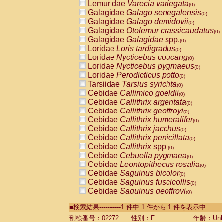
Lemuridae
Varecia variegata
(0)
Galagidae
Galago senegalensis
(0)
Galagidae
Galago demidovii
(0)
Galagidae
Otolemur crassicaudatus
(0)
Galagidae
Galagidae
spp.
(0)
Loridae
Loris tardigradus
(0)
Loridae
Nycticebus coucang
(0)
Loridae
Nycticebus pygmaeus
(0)
Loridae
Perodicticus potto
(0)
Tarsiidae
Tarsius syrichta
(0)
Cebidae
Callimico goeldii
(0)
Cebidae
Callithrix argentata
(0)
Cebidae
Callithrix geoffroyi
(0)
Cebidae
Callithrix humeralifer
(0)
Cebidae
Callithrix jacchus
(0)
Cebidae
Callithrix penicillata
(0)
Cebidae
Callithrix
spp.
(0)
Cebidae
Cebuella pygmaea
(0)
Cebidae
Leontopithecus rosalia
(0)
Cebidae
Saguinus bicolor
(0)
Cebidae
Saguinus fuscicollis
(0)
Cebidae
Saguinus geoffroyi
(0)
Cebidae
Saguinus imperator
(0)
■検索結果-----------1 件中 1 件から 1 件を表示中
Cebidae
Saguinus labiatus
(0)
Cebidae
Saguinus leucopus
剖検番号：02272
性別：F
年齢：Unk
(0)