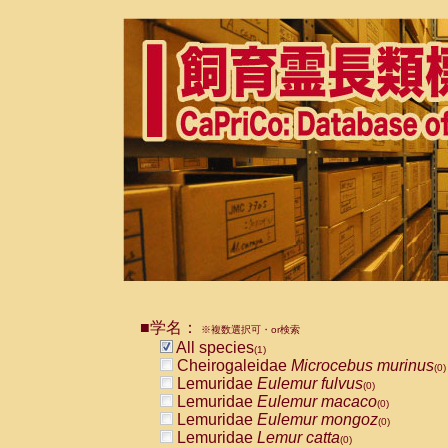
■学名：
※複数選択可・or検索
All species
(1)
Cheirogaleidae
Microcebus murinus
(0)
Lemuridae
Eulemur fulvus
(0)
Lemuridae
Eulemur macaco
(0)
Lemuridae
Eulemur mongoz
(0)
Lemuridae
Lemur catta
(0)