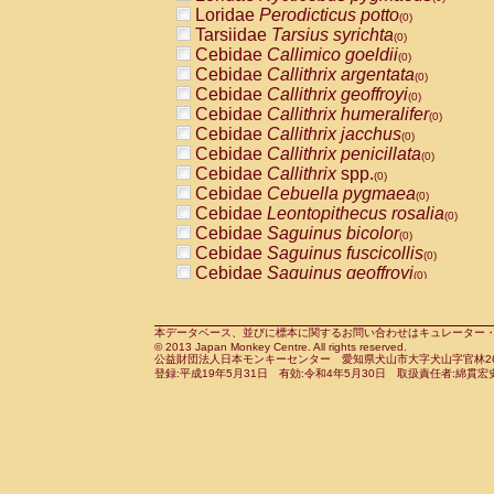
Pitheciidae
Callicebus cupreus
Loridae
Perodicticus potto
(0)
(0)
Pitheciidae
Callicebus donacophilus
Tarsiidae
Tarsius syrichta
(0
(0)
Pitheciidae
Callicebus moloch
Cebidae
Callimico goeldii
(0)
(0)
Pitheciidae
Callicebus torquatus
Cebidae
Callithrix argentata
(0)
(0)
Pitheciidae
Callicebus
spp.
Cebidae
Callithrix geoffroyi
(0)
(0)
Pitheciidae
Chiropotes satanas
Cebidae
Callithrix humeralifer
(0)
(0)
Pitheciidae
Pithecia monachus
Cebidae
Callithrix jacchus
(0)
(0)
Pitheciidae
Pithecia pithecia
Cebidae
Callithrix penicillata
(0)
(0)
Cercopithecidae
Cercocebus agilis
Cebidae
Callithrix
spp.
(0)
(0)
Cercopithecidae
Cercocebus galeritus
Cebidae
Cebuella pygmaea
(0)
Cercopithecidae
Cercocebus torquatu
Cebidae
Leontopithecus rosalia
(0)
Cercopithecidae
Cercocebus torquatus
Cebidae
Saguinus bicolor
(0)
Cercopithecidae
Cercocebus torquatu
Cebidae
Saguinus fuscicollis
(0)
Cercopithecidae
Cercocebus
hybrid
Cebidae
Saguinus geoffroyi
(0)
(0)
Cercopithecidae
Cercocebus
spp.
Cebidae
Saguinus imperator
(0)
(0)
Cercopithecidae
Lophocebus albigen
Cebidae
Saguinus labiatus
(0)
Cercopithecidae
Papio anubis
Cebidae
Saguinus leucopus
本データベース、並びに標本に関するお問い合わせはキュレーター・新宅勇太までお願い
(0)
(0)
© 2013 Japan Monkey Centre. All rights reserved.
Cercopithecidae
Papio cynocephalus
Cebidae
Saguinus midas
(
(0)
公益財団法人日本モンキーセンター 愛知県犬山市大字犬山字官林26番
Cercopithecidae
Papio hamadryas
Cebidae
Saguinus mystax
(0)
登録:平成19年5月31日 有効:令和4年5月30日 取扱責任者:綿貫宏
(0)
Cercopithecidae
Papio papio
Cebidae
Saguinus nigricollis
(0)
(1)
Cercopithecidae
Papio
spp.
Cebidae
Saguinus oedipus
(0)
(0)
Cercopithecidae
Mandrillus leucopha
Cebidae
Saguinus weddelli
(0)
Cercopithecidae
Mandrillus sphinx
Cebidae
Saguinus
spp.
(0)
(0)
Cercopithecidae
Theropithecus gelad
Cebidae
Aotus trivirgatus
(0)
Cercopithecidae
Macaca arctoides
Cebidae
Cebus albifrons
(0)
(0)