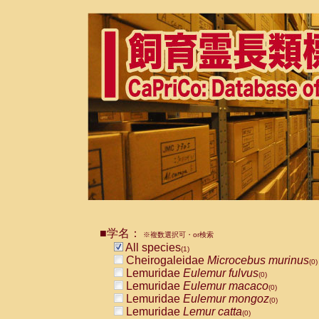
■学名：
※複数選択可・or検索
All species
(1)
Cheirogaleidae
Microcebus murinus
(0)
Lemuridae
Eulemur fulvus
(0)
Lemuridae
Eulemur macaco
(0)
Lemuridae
Eulemur mongoz
(0)
Lemuridae
Lemur catta
(0)