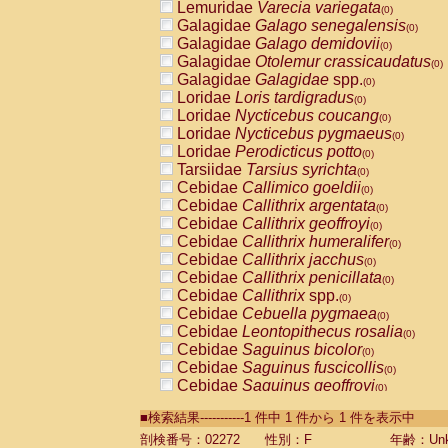
Lemuridae
Varecia variegata
(0)
Galagidae
Galago senegalensis
(0)
Galagidae
Galago demidovii
(0)
Galagidae
Otolemur crassicaudatus
(0)
Galagidae
Galagidae
spp.
(0)
Loridae
Loris tardigradus
(0)
Loridae
Nycticebus coucang
(0)
Loridae
Nycticebus pygmaeus
(0)
Loridae
Perodicticus potto
(0)
Tarsiidae
Tarsius syrichta
(0)
Cebidae
Callimico goeldii
(0)
Cebidae
Callithrix argentata
(0)
Cebidae
Callithrix geoffroyi
(0)
Cebidae
Callithrix humeralifer
(0)
Cebidae
Callithrix jacchus
(0)
Cebidae
Callithrix penicillata
(0)
Cebidae
Callithrix
spp.
(0)
Cebidae
Cebuella pygmaea
(0)
Cebidae
Leontopithecus rosalia
(0)
Cebidae
Saguinus bicolor
(0)
Cebidae
Saguinus fuscicollis
(0)
Cebidae
Saguinus geoffroyi
(0)
Cebidae
Saguinus imperator
(0)
■検索結果-----------1 件中 1 件から 1 件を表示中
Cebidae
Saguinus labiatus
(0)
Cebidae
Saguinus leucopus
剖検番号：02272
性別：F
年齢：Unk
(0)