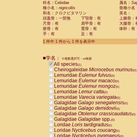
科名：Cebidae
Cebidae
Saguinus midas
属名：
Sa
(0)
種小名：
nigricollis
亜種小名
Cebidae
Saguinus mystax
(0)
和名：クロクビタマリン
英名：
Cebidae
Saguinus nigricollis
(1)
頭蓋骨：一部無
下顎骨：有
上腕骨：
Cebidae
Saguinus oedipus
(0)
尺骨：有
肩甲骨：有
大腿骨：
Cebidae
Saguinus weddelli
(0)
腓骨：有
寛骨：有
体幹：有
Cebidae
Saguinus
spp.
(0)
手：有
足：有
Cebidae
Aotus trivirgatus
(0)
Cebidae
Cebus albifrons
1 件中 1 件から 1 件を表示中
(0)
Cebidae
Cebus apella
(0)
Cebidae
Cebus capucinus
(0)
■学名：
Cebidae
Cebus nigrivittatus
※複数選択可・or検索
(0)
Cebidae
Cebus
spp.
All species
(0)
(1)
Cebidae
Saimiri boliviensis
Cheirogaleidae
Microcebus murinus
(0)
(0)
Cebidae
Saimiri sciureus
Lemuridae
Eulemur fulvus
(0)
(0)
Atelidae
Alouatta caraya
Lemuridae
Eulemur macaco
(0)
(0)
Atelidae
Alouatta fusca
Lemuridae
Eulemur mongoz
(0)
(0)
Atelidae
Alouatta seniculus
Lemuridae
Lemur catta
(0)
(0)
Atelidae
Alouatta
spp.
Lemuridae
Varecia variegata
(0)
(0)
Atelidae
Ateles belzebuth
Galagidae
Galago senegalensis
(0)
(0)
Atelidae
Ateles geoffroyi
Galagidae
Galago demidovii
(0)
(0)
Atelidae
Ateles paniscus
Galagidae
Otolemur crassicaudatus
(0)
(0)
Atelidae
Ateles
spp.
Galagidae
Galagidae
spp.
(0)
(0)
Atelidae
Lagothrix lagothricha
Loridae
Loris tardigradus
(0)
(0)
Atelidae
Lagothrix lagothricha cana
Loridae
Nycticebus coucang
(0)
(0)
Pitheciidae
Cacajao calvus rubicundu
Loridae
Nycticebus pygmaeus
(0)