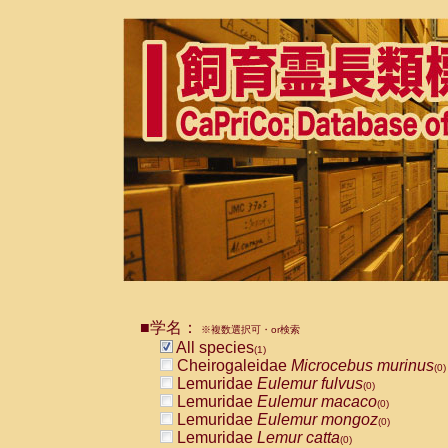
■学名：
※複数選択可・or検索
All species
(1)
Cheirogaleidae
Microcebus murinus
(0)
Lemuridae
Eulemur fulvus
(0)
Lemuridae
Eulemur macaco
(0)
Lemuridae
Eulemur mongoz
(0)
Lemuridae
Lemur catta
(0)