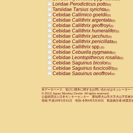
Pitheciidae
Callicebus cupreus
Loridae
Perodicticus potto
(0)
(0)
Pitheciidae
Callicebus donacophilus
Tarsiidae
Tarsius syrichta
(0
(0)
Pitheciidae
Callicebus moloch
Cebidae
Callimico goeldii
(0)
(0)
Pitheciidae
Callicebus torquatus
Cebidae
Callithrix argentata
(0)
(0)
Pitheciidae
Callicebus
spp.
Cebidae
Callithrix geoffroyi
(0)
(0)
Pitheciidae
Chiropotes satanas
Cebidae
Callithrix humeralifer
(0)
(0)
Pitheciidae
Pithecia monachus
Cebidae
Callithrix jacchus
(0)
(0)
Pitheciidae
Pithecia pithecia
Cebidae
Callithrix penicillata
(0)
(0)
Cercopithecidae
Cercocebus agilis
Cebidae
Callithrix
spp.
(0)
(0)
Cercopithecidae
Cercocebus galeritus
Cebidae
Cebuella pygmaea
(0)
Cercopithecidae
Cercocebus torquatu
Cebidae
Leontopithecus rosalia
(0)
Cercopithecidae
Cercocebus torquatus
Cebidae
Saguinus bicolor
(0)
Cercopithecidae
Cercocebus torquatu
Cebidae
Saguinus fuscicollis
(0)
Cercopithecidae
Cercocebus
hybrid
Cebidae
Saguinus geoffroyi
(0)
(0)
Cercopithecidae
Cercocebus
spp.
Cebidae
Saguinus imperator
(0)
(0)
Cercopithecidae
Lophocebus albigen
Cebidae
Saguinus labiatus
(0)
Cercopithecidae
Papio anubis
Cebidae
Saguinus leucopus
本データベース、並びに標本に関するお問い合わせはキュレーター・新宅勇太までお願い
(0)
(0)
© 2013 Japan Monkey Centre. All rights reserved.
Cercopithecidae
Papio cynocephalus
Cebidae
Saguinus midas
(
(0)
公益財団法人日本モンキーセンター 愛知県犬山市大字犬山字官林26番
Cercopithecidae
Papio hamadryas
Cebidae
Saguinus mystax
(0)
登録:平成19年5月31日 有効:令和4年5月30日 取扱責任者:綿貫宏
(0)
Cercopithecidae
Papio papio
Cebidae
Saguinus nigricollis
(0)
(1)
Cercopithecidae
Papio
spp.
Cebidae
Saguinus oedipus
(0)
(0)
Cercopithecidae
Mandrillus leucopha
Cebidae
Saguinus weddelli
(0)
Cercopithecidae
Mandrillus sphinx
Cebidae
Saguinus
spp.
(0)
(0)
Cercopithecidae
Theropithecus gelad
Cebidae
Aotus trivirgatus
(0)
Cercopithecidae
Macaca arctoides
Cebidae
Cebus albifrons
(0)
(0)