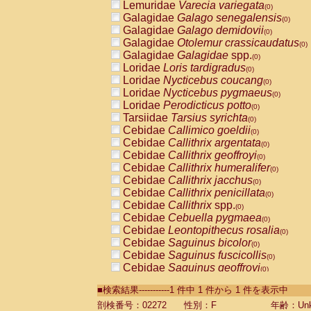
Lemuridae
Varecia variegata
(0)
Galagidae
Galago senegalensis
(0)
Galagidae
Galago demidovii
(0)
Galagidae
Otolemur crassicaudatus
(0)
Galagidae
Galagidae
spp.
(0)
Loridae
Loris tardigradus
(0)
Loridae
Nycticebus coucang
(0)
Loridae
Nycticebus pygmaeus
(0)
Loridae
Perodicticus potto
(0)
Tarsiidae
Tarsius syrichta
(0)
Cebidae
Callimico goeldii
(0)
Cebidae
Callithrix argentata
(0)
Cebidae
Callithrix geoffroyi
(0)
Cebidae
Callithrix humeralifer
(0)
Cebidae
Callithrix jacchus
(0)
Cebidae
Callithrix penicillata
(0)
Cebidae
Callithrix
spp.
(0)
Cebidae
Cebuella pygmaea
(0)
Cebidae
Leontopithecus rosalia
(0)
Cebidae
Saguinus bicolor
(0)
Cebidae
Saguinus fuscicollis
(0)
Cebidae
Saguinus geoffroyi
(0)
Cebidae
Saguinus imperator
(0)
■検索結果-----------1 件中 1 件から 1 件を表示中
Cebidae
Saguinus labiatus
(0)
Cebidae
Saguinus leucopus
剖検番号：02272
性別：F
年齢：Unk
(0)