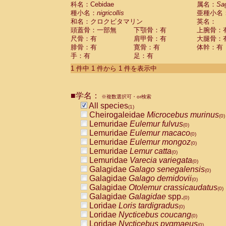
科名：Cebidae
Cebidae
Saguinus midas
属名：
Sa
(0)
種小名：
nigricollis
亜種小名
Cebidae
Saguinus mystax
(0)
和名：クロクビタマリン
英名：
Cebidae
Saguinus nigricollis
(1)
頭蓋骨：一部無
下顎骨：有
上腕骨：
Cebidae
Saguinus oedipus
(0)
尺骨：有
肩甲骨：有
大腿骨：
Cebidae
Saguinus weddelli
(0)
腓骨：有
寛骨：有
体幹：有
Cebidae
Saguinus
spp.
(0)
手：有
足：有
Cebidae
Aotus trivirgatus
(0)
Cebidae
Cebus albifrons
1 件中 1 件から 1 件を表示中
(0)
Cebidae
Cebus apella
(0)
Cebidae
Cebus capucinus
(0)
■学名：
Cebidae
Cebus nigrivittatus
※複数選択可・or検索
(0)
Cebidae
Cebus
spp.
All species
(0)
(1)
Cebidae
Saimiri boliviensis
Cheirogaleidae
Microcebus murinus
(0)
(0)
Cebidae
Saimiri sciureus
Lemuridae
Eulemur fulvus
(0)
(0)
Atelidae
Alouatta caraya
Lemuridae
Eulemur macaco
(0)
(0)
Atelidae
Alouatta fusca
Lemuridae
Eulemur mongoz
(0)
(0)
Atelidae
Alouatta seniculus
Lemuridae
Lemur catta
(0)
(0)
Atelidae
Alouatta
spp.
Lemuridae
Varecia variegata
(0)
(0)
Atelidae
Ateles belzebuth
Galagidae
Galago senegalensis
(0)
(0)
Atelidae
Ateles geoffroyi
Galagidae
Galago demidovii
(0)
(0)
Atelidae
Ateles paniscus
Galagidae
Otolemur crassicaudatus
(0)
(0)
Atelidae
Ateles
spp.
Galagidae
Galagidae
spp.
(0)
(0)
Atelidae
Lagothrix lagothricha
Loridae
Loris tardigradus
(0)
(0)
Atelidae
Lagothrix lagothricha cana
Loridae
Nycticebus coucang
(0)
(0)
Pitheciidae
Cacajao calvus rubicundu
Loridae
Nycticebus pygmaeus
(0)