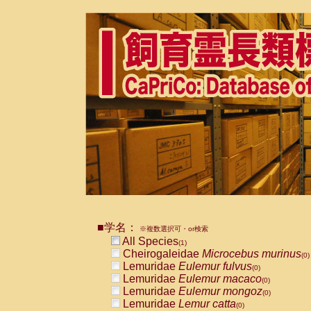
■学名：
※複数選択可・or検索
All Species
(1)
Cheirogaleidae
Microcebus murinus
(0)
Lemuridae
Eulemur fulvus
(0)
Lemuridae
Eulemur macaco
(0)
Lemuridae
Eulemur mongoz
(0)
Lemuridae
Lemur catta
(0)