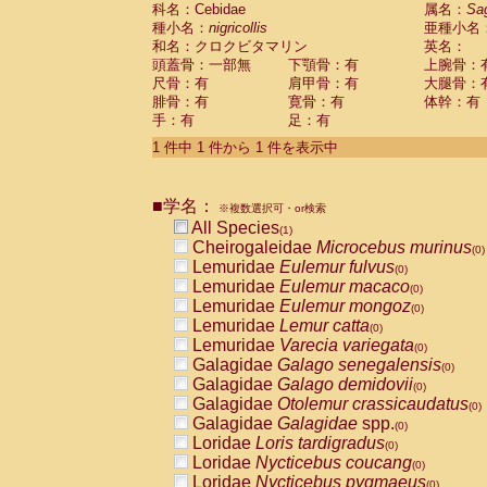
科名：Cebidae
Cebidae
Saguinus midas
属名：
Sa
(0)
種小名：
nigricollis
亜種小名
Cebidae
Saguinus mystax
(0)
和名：クロクビタマリン
英名：
Cebidae
Saguinus nigricollis
(1)
頭蓋骨：一部無
下顎骨：有
上腕骨：
Cebidae
Saguinus oedipus
(0)
尺骨：有
肩甲骨：有
大腿骨：
Cebidae
Saguinus weddelli
(0)
腓骨：有
寛骨：有
体幹：有
Cebidae
Saguinus
spp.
(0)
手：有
足：有
Cebidae
Aotus trivirgatus
(0)
Cebidae
Cebus albifrons
1 件中 1 件から 1 件を表示中
(0)
Cebidae
Cebus apella
(0)
Cebidae
Cebus capucinus
(0)
■学名：
Cebidae
Cebus nigrivittatus
※複数選択可・or検索
(0)
Cebidae
Cebus
spp.
All Species
(0)
(1)
Cebidae
Saimiri boliviensis
Cheirogaleidae
Microcebus murinus
(0)
(0)
Cebidae
Saimiri sciureus
Lemuridae
Eulemur fulvus
(0)
(0)
Atelidae
Alouatta caraya
Lemuridae
Eulemur macaco
(0)
(0)
Atelidae
Alouatta fusca
Lemuridae
Eulemur mongoz
(0)
(0)
Atelidae
Alouatta seniculus
Lemuridae
Lemur catta
(0)
(0)
Atelidae
Alouatta
spp.
Lemuridae
Varecia variegata
(0)
(0)
Atelidae
Ateles belzebuth
Galagidae
Galago senegalensis
(0)
(0)
Atelidae
Ateles geoffroyi
Galagidae
Galago demidovii
(0)
(0)
Atelidae
Ateles paniscus
Galagidae
Otolemur crassicaudatus
(0)
(0)
Atelidae
Ateles
spp.
Galagidae
Galagidae
spp.
(0)
(0)
Atelidae
Lagothrix lagothricha
Loridae
Loris tardigradus
(0)
(0)
Atelidae
Lagothrix lagothricha cana
Loridae
Nycticebus coucang
(0)
(0)
Pitheciidae
Cacajao calvus rubicundu
Loridae
Nycticebus pygmaeus
(0)