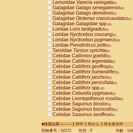
Lemuridae
Varecia variegata
(0)
Galagidae
Galago senegalensis
(0)
Galagidae
Galago demidovii
(0)
Galagidae
Otolemur crassicaudatus
(0)
Galagidae
Galagidae
spp.
(0)
Loridae
Loris tardigradus
(0)
Loridae
Nycticebus coucang
(0)
Loridae
Nycticebus pygmaeus
(0)
Loridae
Perodicticus potto
(0)
Tarsiidae
Tarsius syrichta
(0)
Cebidae
Callimico goeldii
(0)
Cebidae
Callithrix argentata
(0)
Cebidae
Callithrix geoffroyi
(0)
Cebidae
Callithrix humeralifer
(0)
Cebidae
Callithrix jacchus
(0)
Cebidae
Callithrix penicillata
(0)
Cebidae
Callithrix
spp.
(0)
Cebidae
Cebuella pygmaea
(0)
Cebidae
Leontopithecus rosalia
(0)
Cebidae
Saguinus bicolor
(0)
Cebidae
Saguinus fuscicollis
(0)
Cebidae
Saguinus geoffroyi
(0)
Cebidae
Saguinus imperator
(0)
■検索結果-----------1 件中 1 件から 1 件を表示中
Cebidae
Saguinus labiatus
(0)
Cebidae
Saguinus leucopus
剖検番号：02272
性別：F
年齢：Unk
(0)