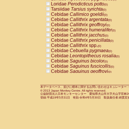
Pitheciidae
Callicebus cupreus
Loridae
Perodicticus potto
(0)
(0)
Pitheciidae
Callicebus donacophilus
Tarsiidae
Tarsius syrichta
(0
(0)
Pitheciidae
Callicebus moloch
Cebidae
Callimico goeldii
(0)
(0)
Pitheciidae
Callicebus torquatus
Cebidae
Callithrix argentata
(0)
(0)
Pitheciidae
Callicebus
spp.
Cebidae
Callithrix geoffroyi
(0)
(0)
Pitheciidae
Chiropotes satanas
Cebidae
Callithrix humeralifer
(0)
(0)
Pitheciidae
Pithecia monachus
Cebidae
Callithrix jacchus
(0)
(0)
Pitheciidae
Pithecia pithecia
Cebidae
Callithrix penicillata
(0)
(0)
Cercopithecidae
Cercocebus agilis
Cebidae
Callithrix
spp.
(0)
(0)
Cercopithecidae
Cercocebus galeritus
Cebidae
Cebuella pygmaea
(0)
Cercopithecidae
Cercocebus torquatu
Cebidae
Leontopithecus rosalia
(0)
Cercopithecidae
Cercocebus torquatus
Cebidae
Saguinus bicolor
(0)
Cercopithecidae
Cercocebus torquatu
Cebidae
Saguinus fuscicollis
(0)
Cercopithecidae
Cercocebus
hybrid
Cebidae
Saguinus geoffroyi
(0)
(0)
Cercopithecidae
Cercocebus
spp.
Cebidae
Saguinus imperator
(0)
(0)
Cercopithecidae
Lophocebus albigen
Cebidae
Saguinus labiatus
(0)
Cercopithecidae
Papio anubis
Cebidae
Saguinus leucopus
本データベース、並びに標本に関するお問い合わせはキュレーター・新宅勇太までお願い
(0)
(0)
© 2013 Japan Monkey Centre. All rights reserved.
Cercopithecidae
Papio cynocephalus
Cebidae
Saguinus midas
(
(0)
公益財団法人日本モンキーセンター 愛知県犬山市大字犬山字官林26番
Cercopithecidae
Papio hamadryas
Cebidae
Saguinus mystax
(0)
登録:平成19年5月31日 有効:令和4年5月30日 取扱責任者:綿貫宏
(0)
Cercopithecidae
Papio papio
Cebidae
Saguinus nigricollis
(0)
(1)
Cercopithecidae
Papio
spp.
Cebidae
Saguinus oedipus
(0)
(0)
Cercopithecidae
Mandrillus leucopha
Cebidae
Saguinus weddelli
(0)
Cercopithecidae
Mandrillus sphinx
Cebidae
Saguinus
spp.
(0)
(0)
Cercopithecidae
Theropithecus gelad
Cebidae
Aotus trivirgatus
(0)
Cercopithecidae
Macaca arctoides
Cebidae
Cebus albifrons
(0)
(0)