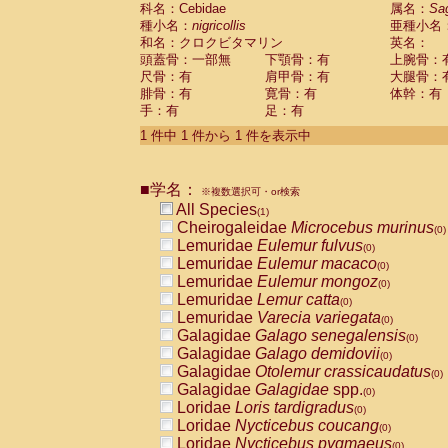
科名：Cebidae
Cebidae
Saguinus midas
属名：
Sa
(0)
種小名：
nigricollis
亜種小名
Cebidae
Saguinus mystax
(0)
和名：クロクビタマリン
英名：
Cebidae
Saguinus nigricollis
(1)
頭蓋骨：一部無
下顎骨：有
上腕骨：
Cebidae
Saguinus oedipus
(0)
尺骨：有
肩甲骨：有
大腿骨：
Cebidae
Saguinus weddelli
(0)
腓骨：有
寛骨：有
体幹：有
Cebidae
Saguinus
spp.
(0)
手：有
足：有
Cebidae
Aotus trivirgatus
(0)
Cebidae
Cebus albifrons
1 件中 1 件から 1 件を表示中
(0)
Cebidae
Cebus apella
(0)
Cebidae
Cebus capucinus
(0)
■学名：
Cebidae
Cebus nigrivittatus
※複数選択可・or検索
(0)
Cebidae
Cebus
spp.
All Species
(0)
(1)
Cebidae
Saimiri boliviensis
Cheirogaleidae
Microcebus murinus
(0)
(0)
Cebidae
Saimiri sciureus
Lemuridae
Eulemur fulvus
(0)
(0)
Atelidae
Alouatta caraya
Lemuridae
Eulemur macaco
(0)
(0)
Atelidae
Alouatta fusca
Lemuridae
Eulemur mongoz
(0)
(0)
Atelidae
Alouatta seniculus
Lemuridae
Lemur catta
(0)
(0)
Atelidae
Alouatta
spp.
Lemuridae
Varecia variegata
(0)
(0)
Atelidae
Ateles belzebuth
Galagidae
Galago senegalensis
(0)
(0)
Atelidae
Ateles geoffroyi
Galagidae
Galago demidovii
(0)
(0)
Atelidae
Ateles paniscus
Galagidae
Otolemur crassicaudatus
(0)
(0)
Atelidae
Ateles
spp.
Galagidae
Galagidae
spp.
(0)
(0)
Atelidae
Lagothrix lagothricha
Loridae
Loris tardigradus
(0)
(0)
Atelidae
Lagothrix lagothricha cana
Loridae
Nycticebus coucang
(0)
(0)
Pitheciidae
Cacajao calvus rubicundu
Loridae
Nycticebus pygmaeus
(0)