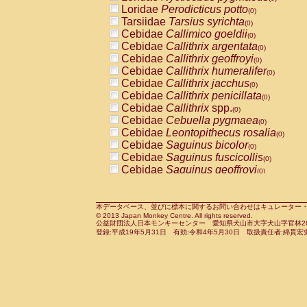
Pitheciidae
Callicebus cupreus
Loridae
Perodicticus potto
(0)
(0)
Pitheciidae
Callicebus donacophilus
Tarsiidae
Tarsius syrichta
(0
(0)
Pitheciidae
Callicebus moloch
Cebidae
Callimico goeldii
(0)
(0)
Pitheciidae
Callicebus torquatus
Cebidae
Callithrix argentata
(0)
(0)
Pitheciidae
Callicebus
spp.
Cebidae
Callithrix geoffroyi
(0)
(0)
Pitheciidae
Chiropotes satanas
Cebidae
Callithrix humeralifer
(0)
(0)
Pitheciidae
Pithecia monachus
Cebidae
Callithrix jacchus
(0)
(0)
Pitheciidae
Pithecia pithecia
Cebidae
Callithrix penicillata
(0)
(0)
Cercopithecidae
Cercocebus agilis
Cebidae
Callithrix
spp.
(0)
(0)
Cercopithecidae
Cercocebus galeritus
Cebidae
Cebuella pygmaea
(0)
Cercopithecidae
Cercocebus torquatu
Cebidae
Leontopithecus rosalia
(0)
Cercopithecidae
Cercocebus torquatus
Cebidae
Saguinus bicolor
(0)
Cercopithecidae
Cercocebus torquatu
Cebidae
Saguinus fuscicollis
(0)
Cercopithecidae
Cercocebus
hybrid
Cebidae
Saguinus geoffroyi
(0)
(0)
Cercopithecidae
Cercocebus
spp.
Cebidae
Saguinus imperator
(0)
(0)
Cercopithecidae
Lophocebus albigen
Cebidae
Saguinus labiatus
(0)
Cercopithecidae
Papio anubis
Cebidae
Saguinus leucopus
本データベース、並びに標本に関するお問い合わせはキュレーター・新宅勇太までお願い
(0)
(0)
© 2013 Japan Monkey Centre. All rights reserved.
Cercopithecidae
Papio cynocephalus
Cebidae
Saguinus midas
(
(0)
公益財団法人日本モンキーセンター 愛知県犬山市大字犬山字官林26番
Cercopithecidae
Papio hamadryas
Cebidae
Saguinus mystax
(0)
登録:平成19年5月31日 有効:令和4年5月30日 取扱責任者:綿貫宏
(0)
Cercopithecidae
Papio papio
Cebidae
Saguinus nigricollis
(0)
(1)
Cercopithecidae
Papio
spp.
Cebidae
Saguinus oedipus
(0)
(0)
Cercopithecidae
Mandrillus leucopha
Cebidae
Saguinus weddelli
(0)
Cercopithecidae
Mandrillus sphinx
Cebidae
Saguinus
spp.
(0)
(0)
Cercopithecidae
Theropithecus gelad
Cebidae
Aotus trivirgatus
(0)
Cercopithecidae
Macaca arctoides
Cebidae
Cebus albifrons
(0)
(0)