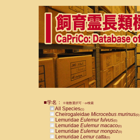
■学名：
※複数選択可・or検索
All Species
(1)
Cheirogaleidae
Microcebus murinus
(0)
Lemuridae
Eulemur fulvus
(0)
Lemuridae
Eulemur macaco
(0)
Lemuridae
Eulemur mongoz
(0)
Lemuridae
Lemur catta
(0)