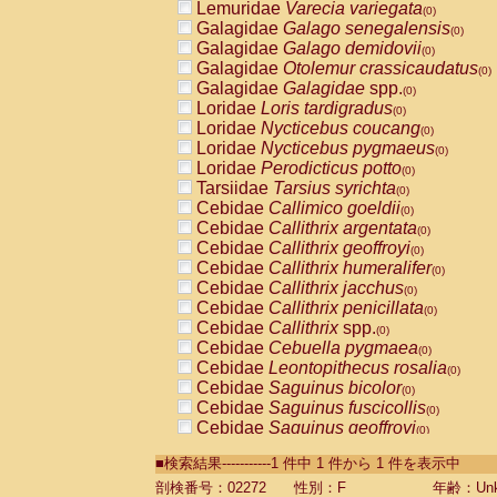
Lemuridae
Varecia variegata
(0)
Galagidae
Galago senegalensis
(0)
Galagidae
Galago demidovii
(0)
Galagidae
Otolemur crassicaudatus
(0)
Galagidae
Galagidae
spp.
(0)
Loridae
Loris tardigradus
(0)
Loridae
Nycticebus coucang
(0)
Loridae
Nycticebus pygmaeus
(0)
Loridae
Perodicticus potto
(0)
Tarsiidae
Tarsius syrichta
(0)
Cebidae
Callimico goeldii
(0)
Cebidae
Callithrix argentata
(0)
Cebidae
Callithrix geoffroyi
(0)
Cebidae
Callithrix humeralifer
(0)
Cebidae
Callithrix jacchus
(0)
Cebidae
Callithrix penicillata
(0)
Cebidae
Callithrix
spp.
(0)
Cebidae
Cebuella pygmaea
(0)
Cebidae
Leontopithecus rosalia
(0)
Cebidae
Saguinus bicolor
(0)
Cebidae
Saguinus fuscicollis
(0)
Cebidae
Saguinus geoffroyi
(0)
Cebidae
Saguinus imperator
(0)
■検索結果-----------1 件中 1 件から 1 件を表示中
Cebidae
Saguinus labiatus
(0)
Cebidae
Saguinus leucopus
剖検番号：02272
性別：F
年齢：Unk
(0)