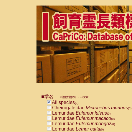
■学名：
※複数選択可・or検索
All species
(2)
Cheirogaleidae
Microcebus murinus
(0)
Lemuridae
Eulemur fulvus
(0)
Lemuridae
Eulemur macaco
(0)
Lemuridae
Eulemur mongoz
(0)
Lemuridae
Lemur catta
(0)