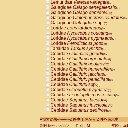
Lemuridae
Varecia variegata
(0)
Galagidae
Galago senegalensis
(0)
Galagidae
Galago demidovii
(0)
Galagidae
Otolemur crassicaudatus
(0)
Galagidae
Galagidae
spp.
(0)
Loridae
Loris tardigradus
(0)
Loridae
Nycticebus coucang
(0)
Loridae
Nycticebus pygmaeus
(0)
Loridae
Perodicticus potto
(0)
Tarsiidae
Tarsius syrichta
(0)
Cebidae
Callimico goeldii
(0)
Cebidae
Callithrix argentata
(0)
Cebidae
Callithrix geoffroyi
(0)
Cebidae
Callithrix humeralifer
(0)
Cebidae
Callithrix jacchus
(0)
Cebidae
Callithrix penicillata
(0)
Cebidae
Callithrix
spp.
(0)
Cebidae
Cebuella pygmaea
(0)
Cebidae
Leontopithecus rosalia
(0)
Cebidae
Saguinus bicolor
(0)
Cebidae
Saguinus fuscicollis
(0)
Cebidae
Saguinus geoffroyi
(0)
Cebidae
Saguinus imperator
(0)
■検索結果-----------2 件中 1 件から 2 件を表示中
Cebidae
Saguinus labiatus
(0)
Cebidae
Saguinus leucopus
剖検番号：02220
性別：M
年齢：Unk
(0)