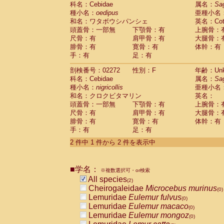
科名：Cebidae
Cebidae
Saguinus midas
属名：
Sa
(0)
種小名：
oedipus
亜種小名
Cebidae
Saguinus mystax
(0)
和名：ワタボウシパンシェ
英名：Cotto
Cebidae
Saguinus nigricollis
(1)
頭蓋骨：一部無
下顎骨：有
上腕骨：
Cebidae
Saguinus oedipus
(1)
尺骨：有
肩甲骨：有
大腿骨：
Cebidae
Saguinus weddelli
(0)
腓骨：有
寛骨：有
体幹：有
Cebidae
Saguinus
spp.
(0)
手：有
足：有
Cebidae
Aotus trivirgatus
(0)
Cebidae
Cebus albifrons
(0)
剖検番号：02272
性別：F
年齢：Unk
Cebidae
Cebus apella
科名：Cebidae
(0)
属名：
Sa
Cebidae
Cebus capucinus
種小名：
nigricollis
亜種小名
(0)
Cebidae
Cebus nigrivittatus
和名：クロクビタマリン
英名：
(0)
Cebidae
Cebus
spp.
頭蓋骨：一部無
下顎骨：有
上腕骨：
(0)
Cebidae
Saimiri boliviensis
尺骨：有
肩甲骨：有
大腿骨：
(0)
腓骨：有
Cebidae
Saimiri sciureus
寛骨：有
体幹：有
(0)
手：有
足：有
Atelidae
Alouatta caraya
(0)
Atelidae
Alouatta fusca
(0)
2 件中 1 件から 2 件を表示中
Atelidae
Alouatta seniculus
(0)
Atelidae
Alouatta
spp.
(0)
Atelidae
Ateles belzebuth
■学名：
(0)
※複数選択可・or検索
Atelidae
Ateles geoffroyi
(0)
All species
(2)
Atelidae
Ateles paniscus
(0)
Cheirogaleidae
Microcebus murinus
(0)
Atelidae
Ateles
spp.
(0)
Lemuridae
Eulemur fulvus
(0)
Atelidae
Lagothrix lagothricha
(0)
Lemuridae
Eulemur macaco
(0)
Atelidae
Lagothrix lagothricha cana
(0)
Lemuridae
Eulemur mongoz
(0)
Pitheciidae
Cacajao calvus rubicundu