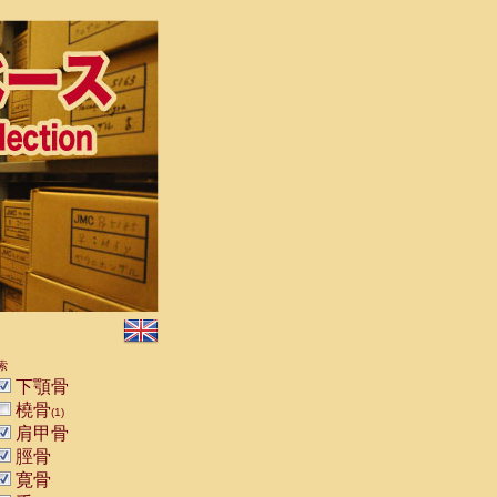
索
下顎骨
橈骨
(1)
肩甲骨
脛骨
寛骨