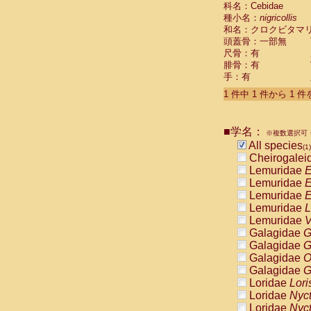
科名：Cebidae
Cebidae
Sa
種小名：
nigricollis
Cebidae
Sa
和名：クロクビタマ
Cebidae
Sag
頭蓋骨：一部無
Cebidae
Sa
尺骨：有
Cebidae
Sag
腓骨：有
Cebidae
Sa
手：有
Cebidae
Aot
Cebidae
Ceb
1 件中 1 件から 1 
Cebidae
Ceb
Cebidae
Ce
■学名：
Cebidae
Ceb
※複数選択可・
Cebidae
Ce
All species
(1)
Cebidae
Sai
Cheirogalei
Cebidae
Sai
Lemuridae
E
Atelidae
Alo
Lemuridae
E
Atelidae
Alo
Lemuridae
E
Atelidae
Alo
Lemuridae
L
Atelidae
Alo
Lemuridae
V
Atelidae
Ate
Galagidae
G
Atelidae
Ate
Galagidae
G
Atelidae
Ate
Galagidae
O
Atelidae
Ate
Galagidae
G
Atelidae
Lag
Loridae
Lori
Atelidae
Lag
Loridae
Nyc
Pitheciidae
Loridae
Nyc