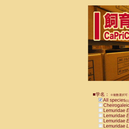
■学名：
※複数選択可・
All species
(1)
Cheirogalei
Lemuridae
E
Lemuridae
E
Lemuridae
E
Lemuridae
L