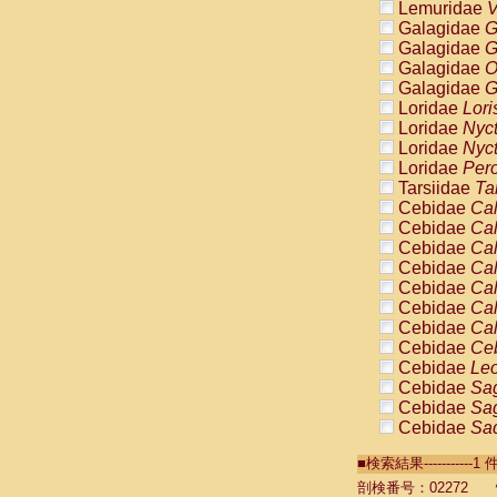
Lemuridae
V
Galagidae
G
Galagidae
G
Galagidae
O
Galagidae
G
Loridae
Lori
Loridae
Nyc
Loridae
Nyc
Loridae
Pero
Tarsiidae
Ta
Cebidae
Cal
Cebidae
Cal
Cebidae
Cal
Cebidae
Cal
Cebidae
Cal
Cebidae
Cal
Cebidae
Cal
Cebidae
Ce
Cebidae
Leo
Cebidae
Sag
Cebidae
Sag
Cebidae
Sag
Cebidae
Sag
■検索結果----------
Cebidae
Sag
Cebidae
Sa
剖検番号：02272