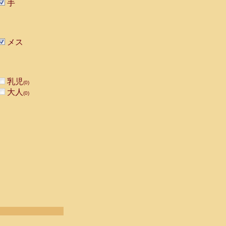
手
メス
乳児
(0)
大人
(0)