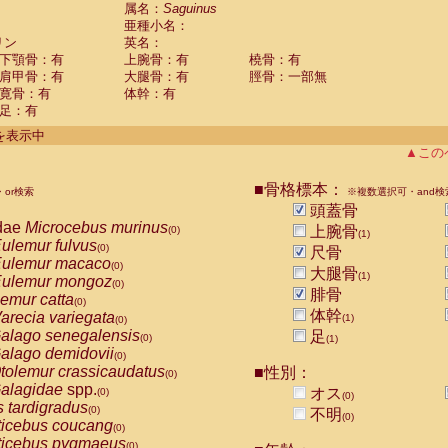
guinus midas
属名：
Saguinus
(0)
亜種小名：
guinus mystax
(0)
リン
英名：
uinus nigricollis
(1)
下顎骨：有
上腕骨：有
橈骨：有
guinus oedipus
(0)
肩甲骨：有
大腿骨：有
脛骨：一部無
uinus weddelli
(0)
寛骨：有
体幹：有
guinus
spp.
(0)
足：有
us trivirgatus
(0)
us albifrons
件を表示中
(0)
us apella
▲この
(0)
bus capucinus
(0)
us nigrivittatus
■骨格標本：
or検索
(0)
※複数選択可・and検
bus
spp.
頭蓋骨
(0)
miri boliviensis
dae
Microcebus murinus
(0)
上腕骨
(0)
(1)
miri sciureus
ulemur fulvus
(0)
(0)
尺骨
uatta caraya
ulemur macaco
(0)
(0)
大腿骨
(1)
uatta fusca
ulemur mongoz
(0)
(0)
腓骨
uatta seniculus
emur catta
(0)
(0)
uatta
spp.
体幹
arecia variegata
(0)
(1)
(0)
les belzebuth
alago senegalensis
足
(0)
(0)
(1)
les geoffroyi
alago demidovii
(0)
(0)
les paniscus
tolemur crassicaudatus
■性別：
(0)
(0)
les
spp.
alagidae
spp.
(0)
オス
(0)
(0)
othrix lagothricha
s tardigradus
(0)
(0)
不明
(0)
othrix lagothricha cana
ticebus coucang
(0)
(0)
Cacajao calvus rubicundus
ticebus pygmaeus
(0)
(0)