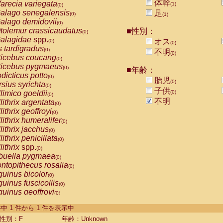
体幹
arecia variegata
(1)
(0)
alago senegalensis
足
(0)
(1)
alago demidovii
(0)
tolemur crassicaudatus
■性別：
(0)
alagidae
spp.
オス
(0)
(0)
s tardigradus
(0)
不明
(0)
ticebus coucang
(0)
ticebus pygmaeus
(0)
■年齢：
dicticus potto
(0)
胎児
(0)
rsius syrichta
(0)
子供
limico goeldii
(0)
(0)
不明
lithrix argentata
(0)
lithrix geoffroyi
(0)
lithrix humeralifer
(0)
lithrix jacchus
(0)
lithrix penicillata
(0)
lithrix
spp.
(0)
buella pygmaea
(0)
ntopithecus rosalia
(0)
uinus bicolor
(0)
uinus fuscicollis
(0)
uinus geoffroyi
(0)
uinus imperator
(0)
-1 件中 1 件から 1 件を表示中
uinus labiatus
(0)
guinus leucopus
性別：F
年齢：Unknown
(0)