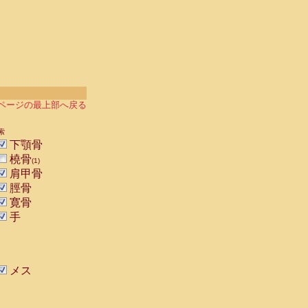
ページの最上部へ戻る
索
下顎骨
橈骨
(1)
肩甲骨
脛骨
寛骨
手
メス