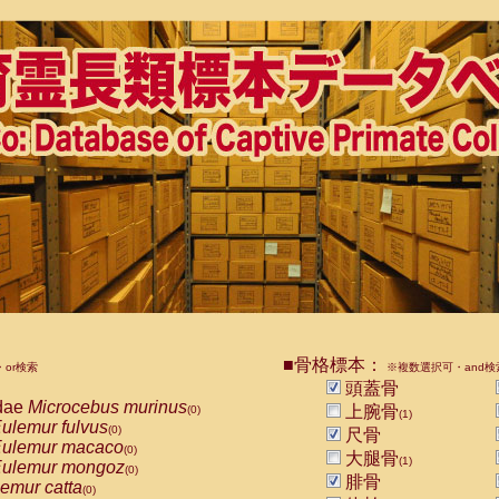
■骨格標本：
or検索
※複数選択可・and検
頭蓋骨
dae
Microcebus murinus
上腕骨
(0)
(1)
ulemur fulvus
(0)
尺骨
ulemur macaco
(0)
大腿骨
(1)
ulemur mongoz
(0)
腓骨
emur catta
(0)