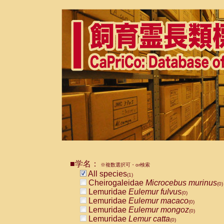
■学名：
※複数選択可・or検索
All species
(1)
Cheirogaleidae
Microcebus murinus
(0)
Lemuridae
Eulemur fulvus
(0)
Lemuridae
Eulemur macaco
(0)
Lemuridae
Eulemur mongoz
(0)
Lemuridae
Lemur catta
(0)