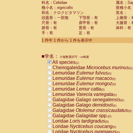
科名：Cebidae
Cebidae
Saguinus midas
属名：
Sa
(0)
種小名：
nigricollis
亜種小名
Cebidae
Saguinus mystax
(0)
和名：クロクビタマリン
英名：
Cebidae
Saguinus nigricollis
(1)
頭蓋骨：一部無
下顎骨：有
上腕骨：
Cebidae
Saguinus oedipus
(0)
尺骨：有
肩甲骨：有
大腿骨：
Cebidae
Saguinus weddelli
(0)
腓骨：有
寛骨：有
体幹：有
Cebidae
Saguinus
spp.
(0)
手：有
足：有
Cebidae
Aotus trivirgatus
(0)
Cebidae
Cebus albifrons
1 件中 1 件から 1 件を表示中
(0)
Cebidae
Cebus apella
(0)
Cebidae
Cebus capucinus
(0)
■学名：
Cebidae
Cebus nigrivittatus
※複数選択可・or検索
(0)
Cebidae
Cebus
spp.
All species
(0)
(1)
Cebidae
Saimiri boliviensis
Cheirogaleidae
Microcebus murinus
(0)
(0)
Cebidae
Saimiri sciureus
Lemuridae
Eulemur fulvus
(0)
(0)
Atelidae
Alouatta caraya
Lemuridae
Eulemur macaco
(0)
(0)
Atelidae
Alouatta fusca
Lemuridae
Eulemur mongoz
(0)
(0)
Atelidae
Alouatta seniculus
Lemuridae
Lemur catta
(0)
(0)
Atelidae
Alouatta
spp.
Lemuridae
Varecia variegata
(0)
(0)
Atelidae
Ateles belzebuth
Galagidae
Galago senegalensis
(0)
(0)
Atelidae
Ateles geoffroyi
Galagidae
Galago demidovii
(0)
(0)
Atelidae
Ateles paniscus
Galagidae
Otolemur crassicaudatus
(0)
(0)
Atelidae
Ateles
spp.
Galagidae
Galagidae
spp.
(0)
(0)
Atelidae
Lagothrix lagothricha
Loridae
Loris tardigradus
(0)
(0)
Atelidae
Lagothrix lagothricha cana
Loridae
Nycticebus coucang
(0)
(0)
Pitheciidae
Cacajao calvus rubicundu
Loridae
Nycticebus pygmaeus
(0)