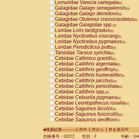
Lemuridae
Varecia variegata
(0)
Galagidae
Galago senegalensis
(0)
Galagidae
Galago demidovii
(0)
Galagidae
Otolemur crassicaudatus
(0)
Galagidae
Galagidae
spp.
(0)
Loridae
Loris tardigradus
(0)
Loridae
Nycticebus coucang
(0)
Loridae
Nycticebus pygmaeus
(0)
Loridae
Perodicticus potto
(0)
Tarsiidae
Tarsius syrichta
(0)
Cebidae
Callimico goeldii
(0)
Cebidae
Callithrix argentata
(0)
Cebidae
Callithrix geoffroyi
(0)
Cebidae
Callithrix humeralifer
(0)
Cebidae
Callithrix jacchus
(0)
Cebidae
Callithrix penicillata
(0)
Cebidae
Callithrix
spp.
(0)
Cebidae
Cebuella pygmaea
(0)
Cebidae
Leontopithecus rosalia
(0)
Cebidae
Saguinus bicolor
(0)
Cebidae
Saguinus fuscicollis
(0)
Cebidae
Saguinus geoffroyi
(0)
Cebidae
Saguinus imperator
(0)
■検索結果-----------1 件中 1 件から 1 件を表示中
Cebidae
Saguinus labiatus
(0)
Cebidae
Saguinus leucopus
剖検番号：02272
性別：F
年齢：Unk
(0)