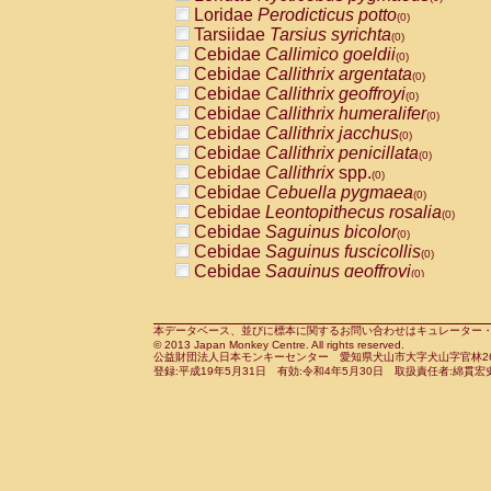
Pitheciidae
Callicebus cupreus
Loridae
Perodicticus potto
(0)
(0)
Pitheciidae
Callicebus donacophilus
Tarsiidae
Tarsius syrichta
(0
(0)
Pitheciidae
Callicebus moloch
Cebidae
Callimico goeldii
(0)
(0)
Pitheciidae
Callicebus torquatus
Cebidae
Callithrix argentata
(0)
(0)
Pitheciidae
Callicebus
spp.
Cebidae
Callithrix geoffroyi
(0)
(0)
Pitheciidae
Chiropotes satanas
Cebidae
Callithrix humeralifer
(0)
(0)
Pitheciidae
Pithecia monachus
Cebidae
Callithrix jacchus
(0)
(0)
Pitheciidae
Pithecia pithecia
Cebidae
Callithrix penicillata
(0)
(0)
Cercopithecidae
Cercocebus agilis
Cebidae
Callithrix
spp.
(0)
(0)
Cercopithecidae
Cercocebus galeritus
Cebidae
Cebuella pygmaea
(0)
Cercopithecidae
Cercocebus torquatu
Cebidae
Leontopithecus rosalia
(0)
Cercopithecidae
Cercocebus torquatus
Cebidae
Saguinus bicolor
(0)
Cercopithecidae
Cercocebus torquatu
Cebidae
Saguinus fuscicollis
(0)
Cercopithecidae
Cercocebus
hybrid
Cebidae
Saguinus geoffroyi
(0)
(0)
Cercopithecidae
Cercocebus
spp.
Cebidae
Saguinus imperator
(0)
(0)
Cercopithecidae
Lophocebus albigen
Cebidae
Saguinus labiatus
(0)
Cercopithecidae
Papio anubis
Cebidae
Saguinus leucopus
本データベース、並びに標本に関するお問い合わせはキュレーター・新宅勇太までお願い
(0)
(0)
© 2013 Japan Monkey Centre. All rights reserved.
Cercopithecidae
Papio cynocephalus
Cebidae
Saguinus midas
(
(0)
公益財団法人日本モンキーセンター 愛知県犬山市大字犬山字官林26番
Cercopithecidae
Papio hamadryas
Cebidae
Saguinus mystax
(0)
登録:平成19年5月31日 有効:令和4年5月30日 取扱責任者:綿貫宏
(0)
Cercopithecidae
Papio papio
Cebidae
Saguinus nigricollis
(0)
(1)
Cercopithecidae
Papio
spp.
Cebidae
Saguinus oedipus
(0)
(0)
Cercopithecidae
Mandrillus leucopha
Cebidae
Saguinus weddelli
(0)
Cercopithecidae
Mandrillus sphinx
Cebidae
Saguinus
spp.
(0)
(0)
Cercopithecidae
Theropithecus gelad
Cebidae
Aotus trivirgatus
(0)
Cercopithecidae
Macaca arctoides
Cebidae
Cebus albifrons
(0)
(0)